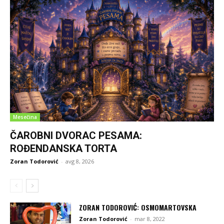
Mesečina
ČAROBNI DVORAC PESAMA:
ROĐENDANSKA TORTA
Zoran Todorović
-
avg 8, 2026
ZORAN TODOROVIĆ: OSMOMARTOVSKA
Zoran Todorović
-
mar 8, 2022