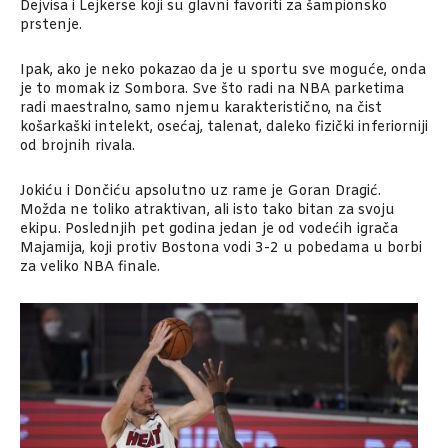
Dejvisa i Lejkerse koji su glavni favoriti za šampionsko
prstenje.
Ipak, ako je neko pokazao da je u sportu sve moguće, onda
je to momak iz Sombora. Sve što radi na NBA parketima
radi maestralno, samo njemu karakteristično, na čist
košarkaški intelekt, osećaj, talenat, daleko fizički inferiorniji
od brojnih rivala.
Jokiću i Dončiću apsolutno uz rame je Goran Dragić.
Možda ne toliko atraktivan, ali isto tako bitan za svoju
ekipu. Poslednjih pet godina jedan je od vodećih igrača
Majamija, koji protiv Bostona vodi 3-2 u pobedama u borbi
za veliko NBA finale.