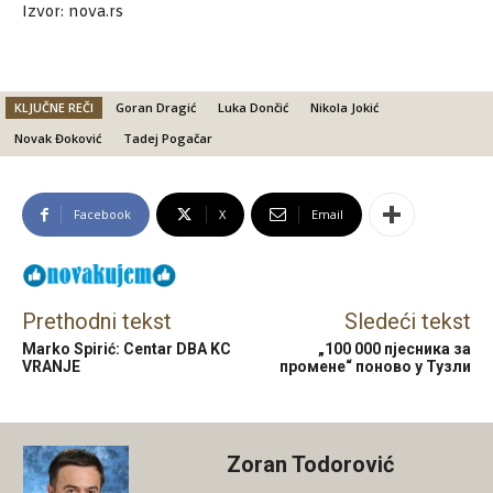
Izvor: nova.rs
KLJUČNE REČI
Goran Dragić
Luka Dončić
Nikola Jokić
Novak Đoković
Tadej Pogačar
Facebook
X
Email
Prethodni tekst
Sledeći tekst
Marko Spirić: Centar DBA KC
„100 000 пјесника за
VRANJE
промене“ поново у Тузли
Zoran Todorović