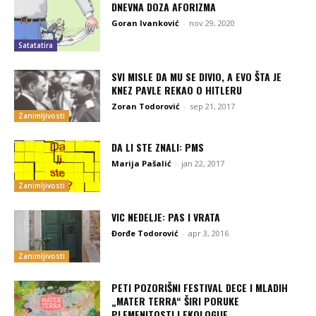
DNEVNA DOZA AFORIZMA
Goran Ivanković
-
nov 29, 2020
Satatatira
SVI MISLE DA MU SE DIVIO, A EVO ŠTA JE
KNEZ PAVLE REKAO O HITLERU
Zoran Todorović
-
sep 21, 2017
Zanimljivosti
DA LI STE ZNALI: PMS
Marija Pašalić
-
jan 22, 2017
Zanimljivosti
VIC NEDELJE: PAS I VRATA
Đorđe Todorović
-
apr 3, 2016
Zanimljivosti
PETI POZORIŠNI FESTIVAL DECE I MLADIH
„MATER TERRA“ ŠIRI PORUKE
PLEMENITOSTI I EKOLOGIJE