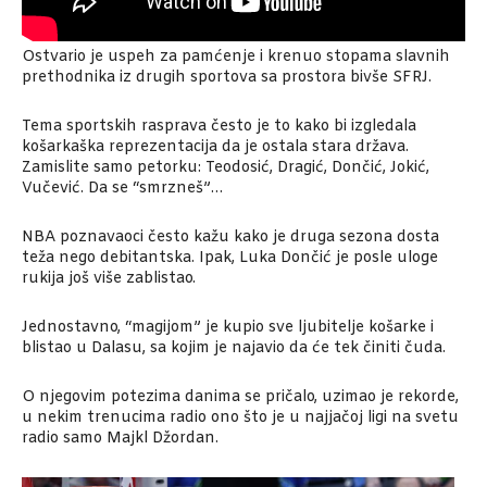
Ostvario je uspeh za pamćenje i krenuo stopama slavnih
prethodnika iz drugih sportova sa prostora bivše SFRJ.
Tema sportskih rasprava često je to kako bi izgledala
košarkaška reprezentacija da je ostala stara država.
Zamislite samo petorku: Teodosić, Dragić, Dončić, Jokić,
Vučević. Da se “smrzneš”…
NBA poznavaoci često kažu kako je druga sezona dosta
teža nego debitantska. Ipak, Luka Dončić je posle uloge
rukija još više zablistao.
Jednostavno, “magijom” je kupio sve ljubitelje košarke i
blistao u Dalasu, sa kojim je najavio da će tek činiti čuda.
O njegovim potezima danima se pričalo, uzimao je rekorde,
u nekim trenucima radio ono što je u najjačoj ligi na svetu
radio samo Majkl Džordan.