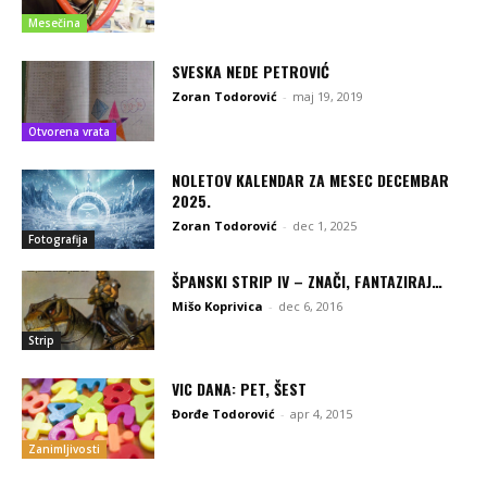
Mesečina
SVESKA NEDE PETROVIĆ
Zoran Todorović
-
maj 19, 2019
Otvorena vrata
NOLETOV KALENDAR ZA MESEC DECEMBAR
2025.
Zoran Todorović
-
dec 1, 2025
Fotografija
ŠPANSKI STRIP IV – ZNAČI, FANTAZIRAJ…
Mišo Koprivica
-
dec 6, 2016
Strip
VIC DANA: PET, ŠEST
Đorđe Todorović
-
apr 4, 2015
Zanimljivosti