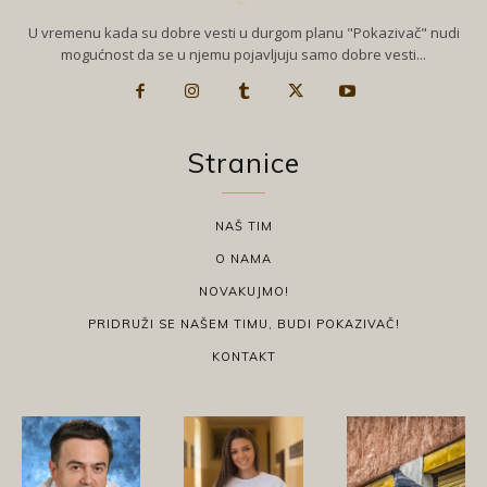
U vremenu kada su dobre vesti u durgom planu "Pokazivač" nudi
mogućnost da se u njemu pojavljuju samo dobre vesti...
Stranice
NAŠ TIM
O NAMA
NOVAKUJMO!
PRIDRUŽI SE NAŠEM TIMU, BUDI POKAZIVAČ!
KONTAKT