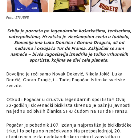
Foto: EPA/EFE
Srbija je poznata po legendarnim košarkašima, teniserima,
vaterpolistima, Hrvatska je vicešampion sveta u fudbalu,
Slovenija ima Luku Dončića i Gorana Dragića, ali od
nedavno i osvajača Tur de Fransa. Zaključak se sam
nameće – bivša Jugoslavija iznedrila je toliko vrhunskih
sportista, kojima se divi cela planeta.
Dovoljno je reći samo Novak Đoković, Nikola Jokić, Luka
Dončić, Goran Dragić, i – Tadej Pogačar. Istinske svetske
zvezde.
Otkud i Pogačar u društvu legendarnih sportista?! Ovaj
22-godišnji slovenački biciklista skrenuo je pažnju javnosti
na jednu od bivših članica SFRJ čudom na Tur de Fransu.
Pogačar je pobednik 107. izdanja najprestižnije biciklističke
trke, i to potpuno neočekivano. Na pretposlednjoj, 20.
etapi uspeo je da nadokandi skoro minut zaostatka u