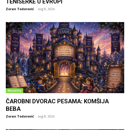
TENISERKE U EVROPI
Zoran Todorović
-
avg 8, 2026
Mesečina
ČAROBNI DVORAC PESAMA: KOMŠIJA
BEBA
Zoran Todorović
-
avg 8, 2026