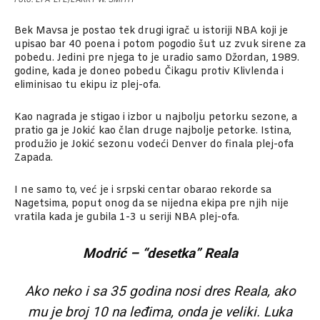
Bek Mavsa je postao tek drugi igrač u istoriji NBA koji je
upisao bar 40 poena i potom pogodio šut uz zvuk sirene za
pobedu. Jedini pre njega to je uradio samo Džordan, 1989.
godine, kada je doneo pobedu Čikagu protiv Klivlenda i
eliminisao tu ekipu iz plej-ofa.
Kao nagrada je stigao i izbor u najbolju petorku sezone, a
pratio ga je Jokić kao član druge najbolje petorke. Istina,
produžio je Jokić sezonu vodeći Denver do finala plej-ofa
Zapada.
I ne samo to, već je i srpski centar obarao rekorde sa
Nagetsima, poput onog da se nijedna ekipa pre njih nije
vratila kada je gubila 1-3 u seriji NBA plej-ofa.
Modrić – “desetka” Reala
Ako neko i sa 35 godina nosi dres Reala, ako
mu je broj 10 na leđima, onda je veliki. Luka