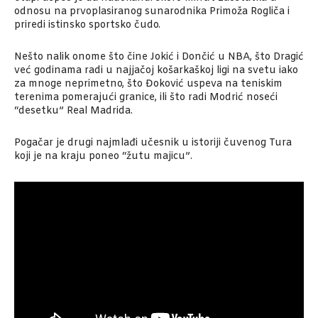
odnosu na prvoplasiranog sunarodnika Primoža Rogliča i
priredi istinsko sportsko čudo.
Nešto nalik onome što čine Jokić i Dončić u NBA, što Dragić
već godinama radi u najjačoj košarkaškoj ligi na svetu iako
za mnoge neprimetno, što Đoković uspeva na teniskim
terenima pomerajući granice, ili što radi Modrić noseći
“desetku” Real Madrida.
Pogačar je drugi najmlađi učesnik u istoriji čuvenog Tura
koji je na kraju poneo “žutu majicu”.