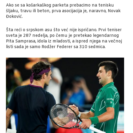
Ako se sa košarkaškog parketa prebacimo na tenisku
šljaku, travu ili beton, prva asocijacija je, naravno, Novak
Đoković.
Šta reći o srpskom asu što već nije ispričano. Prvi teniser
sveta je 287 nedelja, po čemu je pretekao legendarnog
Pita Samprasa, idola iz mladosti, a ispred njega na večnoj
listi sada je samo Rodžer Federer sa 310 sedmica.