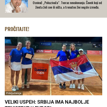
Osnivač „Pokazivača“. Tvorac novakovanja. Čovek koji od
života želi sve ili ništa, a trenutno živi negde između.
PROČITAJTE!
Priključenija
VELIKI USPEH: SRBIJA IMA NAJBOLJE