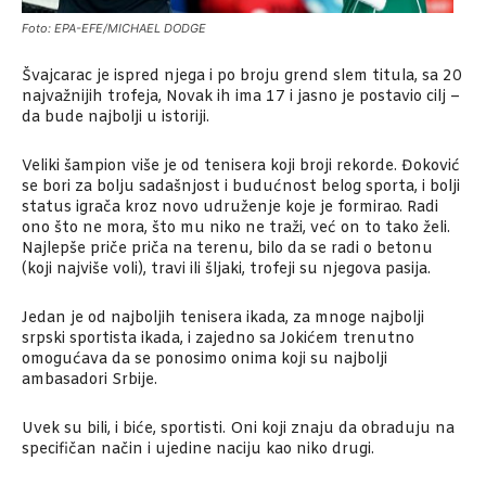
Foto: EPA-EFE/MICHAEL DODGE
Švajcarac je ispred njega i po broju grend slem titula, sa 20
najvažnijih trofeja, Novak ih ima 17 i jasno je postavio cilj –
da bude najbolji u istoriji.
Veliki šampion više je od tenisera koji broji rekorde. Đoković
se bori za bolju sadašnjost i budućnost belog sporta, i bolji
status igrača kroz novo udruženje koje je formirao. Radi
ono što ne mora, što mu niko ne traži, već on to tako želi.
Najlepše priče priča na terenu, bilo da se radi o betonu
(koji najviše voli), travi ili šljaki, trofeji su njegova pasija.
Jedan je od najboljih tenisera ikada, za mnoge najbolji
srpski sportista ikada, i zajedno sa Jokićem trenutno
omogućava da se ponosimo onima koji su najbolji
ambasadori Srbije.
Uvek su bili, i biće, sportisti. Oni koji znaju da obraduju na
specifičan način i ujedine naciju kao niko drugi.