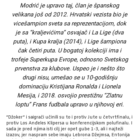
Modrić je upravo taj, član je španskog
velikana još od 2012. Hrvatski vezista bio je
vicešampion sveta sa reprezentacijom, dok
je sa “kraljevićima” osvajač i La Lige (dva
puta), i Kupa kralja (2014), i Lige šampiona
čak četiri puta. U bogatoj kolekciji ima i
trofeje Superkupa Evrope, odnosno Svetskog
prvenstva za klubove. Uspeo je i nešto što
drugi nisu, umešao se u 10-godišnju
dominaciju Kristijana Ronalda i Lionela
Mesija, i 2018. osvojio prestižnu “Zlatnu
loptu” Frans fudbala upravo u njihovoj eri.
“Džoker” i saigrači učinili su to i protiv Jute u četvrtfinalu, i
protiv Los Anđeles Klipersa u konferencijskom polufinalu. I
sada je pred njima isti cilj jer opet gube 1-3, ali i najteži
izazov, jer naspram sebe imaju Lebrona Džejmsa, Entonija