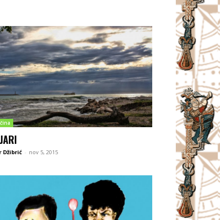
čina
JARI
 Džibrić
-
nov 5, 2015