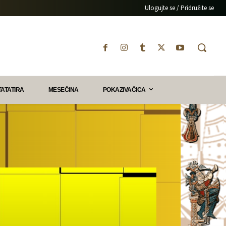
Ulogujte se / Pridružite se
TATATIRA
MESEČINA
POKAZIVAČICA