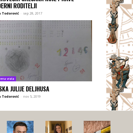
ERNI RODITELJI
 Todorović
-
sep 28, 2017
rena vrata
SKA JULIJE DELJHUSA
 Todorović
-
nov 5, 2019