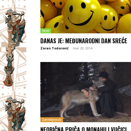
Vesti
DANAS JE: MEĐUNARODNI DAN SREĆE
Zoran Todorović
-
mar 20, 2014
Zanimljivosti
NEOBIČNA PRIČA O MONAHU I VUČICI