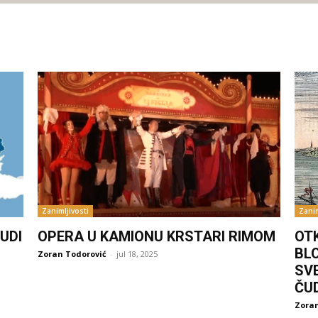
Zanimljivosti
Zanim
UDI
OPERA U KAMIONU KRSTARI RIMOM
OT
BL
Zoran Todorović
-
jul 18, 2025
SV
ČU
Zoran