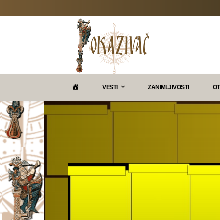
P
VESTI
ZANIMLJIVOSTI
OT
O
K
A
Z