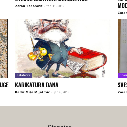
MOD
Zoran Todorović
-
feb 11, 2019
Zoran
Satatatira
Otvo
DUGE
KARIKATURA DANA
SVE
Radič Miša Mijatović
-
jan 6, 2018
Zoran
Stranice