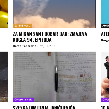
Zanimljivosti
Atelj
ZA MIRAN SAN I DOBAR DAN: ZMAJEVA
ATE
KUGLA 94. EPIZODA
Drag
Đorđe Todorović
-
maj 31, 2016
Otvorena vrata
Otvo
SVESKA DIMITRIJA JANIĆIJEVIĆA
10 