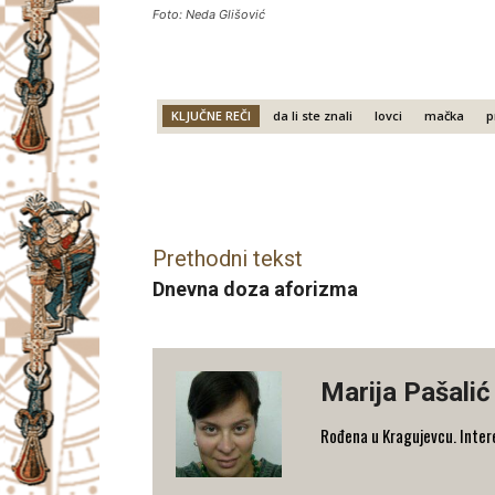
Foto: Neda Glišović
KLJUČNE REČI
da li ste znali
lovci
mačka
p
Facebook
X
Email
Prethodni tekst
Dnevna doza aforizma
Marija Pašalić
​Rođena u Kragujevcu. Interes