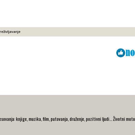
reživljavanje
Viber
ReddIt
ovanja: knjige, muzika, film, putovanja, druženje, pozitivni ljudi... Životni moto