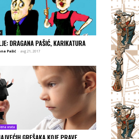
e
LJE: DRAGANA PAŠIĆ, KARIKATURA
ana Pašić
-
avg 21, 2017
rena vrata
NAJVEĆIH GREŠAKA KOJE PRAVE