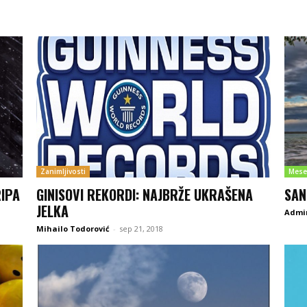
Zanimljivosti
Mese
RIPA
GINISOVI REKORDI: NAJBRŽE UKRAŠENA
SAN
JELKA
Admir
Mihailo Todorović
-
sep 21, 2018