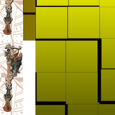
I
V
A
Č