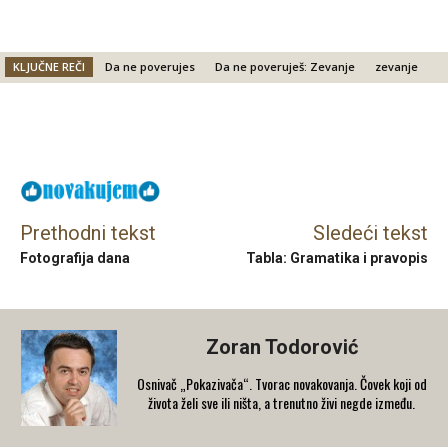
KLJUČNE REČI
Da ne poverujes
Da ne poveruješ: Zevanje
zevanje
Facebook
X
Email
Prethodni tekst
Sledeći tekst
Fotografija dana
Tabla: Gramatika i pravopis
Zoran Todorović
Osnivač „Pokazivača“. Tvorac novakovanja. Čovek koji od
života želi sve ili ništa, a trenutno živi negde između.