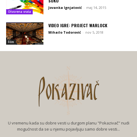
SOKO
Jovanka Ignjatović
-
maj 14, 2015
Otvorena vrata
VIDEO IGRE: PROJECT WARLOCK
Mihailo Todorović
-
nov 5, 2018
Film
U vremenu kada su dobre vesti u durgom planu "Pokazivač" nudi
mogućnost da se u njemu pojavljuju samo dobre vesti...