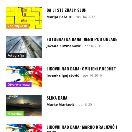
DA LI STE ZNALI: SLUH
Marija Pašalić
-
maj 18, 2017
Zanimljivosti
FOTOGRAFIJA DANA: NEBU POD OBLAKE
Jovana Kuzmanović
-
sep 8, 2015
Fotografija
LIKOVNI RAD DANA: OMILJENI PREDMET
Jovanka Ignjatović
-
apr 16, 2016
Otvorena vrata
SLIKA DANA
Marko Marković
-
apr 6, 2014
Mesečina
LIKOVNI RAD DANA: MARKO KRALJEVIĆ I