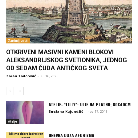
Zanimljivosti
OTKRIVENI MASIVNI KAMENI BLOKOVI
ALEKSANDRIJSKOG SVETIONIKA, JEDNOG
OD SEDAM ČUDA ANTIČKOG SVETA
Zoran Todorović
-
jul 16, 2025
ATELJE: “LILLY”- ULJE NA PLATNU; 80X40CM
Snežana Kujundžić
-
nov 17, 2018
Atelje
DNEVNA DOZA AFORIZMA