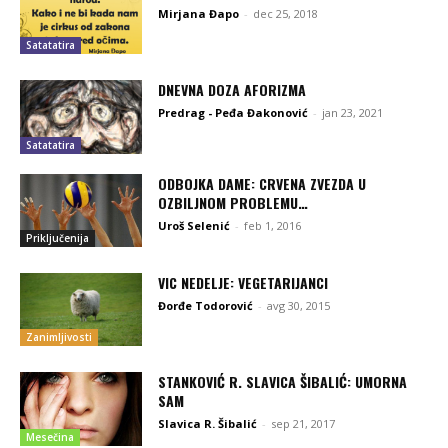
Mirjana Đapo
-
dec 25, 2018
Satatatira
DNEVNA DOZA AFORIZMA
Predrag - Peđa Đakonović
-
jan 23, 2021
Satatatira
ODBOJKA DAME: CRVENA ZVEZDA U
OZBILJNOM PROBLEMU…
Uroš Selenić
-
feb 1, 2016
Priključenija
VIC NEDELJE: VEGETARIJANCI
Đorđe Todorović
-
avg 30, 2015
Zanimljivosti
STANKOVIĆ R. SLAVICA ŠIBALIĆ: UMORNA
SAM
Slavica R. Šibalić
-
sep 21, 2017
Mesečina