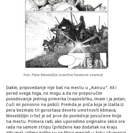
foto: Petar Meseldžija (zvanična Facebook stranica)
Dakle, pripovedanje nije baš na mestu u „Kanuu“. Ali i
pored svega toga, ne mogu a da ne preporučim
posedovanje jednog primerka (naposletku, imam i ja jedan,
čuči mi ponosno na polici). Premda je priča koja je izašla iz
pera bezmalo tri gorostasa devete umetnosti klimava,
Meseldžijin crtež je od prve do poslednje povučene linije
na mestu. Primera radi, ako uporedimo originalne skice ore
rada na samom stripu (priložene kao dodatak na kraju