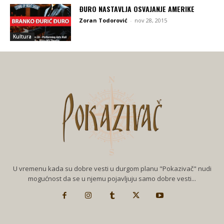
ÐURO NASTAVLJA OSVAJANJE AMERIKE
Zoran Todorović
-
nov 28, 2015
Kultura
U vremenu kada su dobre vesti u durgom planu "Pokazivač" nudi
mogućnost da se u njemu pojavljuju samo dobre vesti...