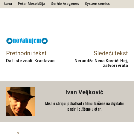
kanu
Petar Meseldžija
Serhio Aragones
System comics
Facebook
X
Email
Prethodni tekst
Sledeći tekst
Da li ste znali: Krastavac
Nerandža Nena Kostić: Hej,
zatvori vrata
Ivan Veljković
Misli o stripu, pokatkad i filmu, bačene na digitalni
papir i puštene u etar.