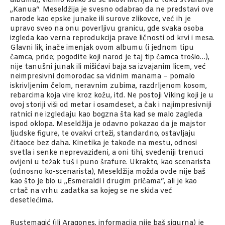
albuma), vidimo koliko su se likovi menjali u toku stvaranja
„Kanua“. Meseldžija je svesno odabrao da ne predstavi ove
narode kao epske junake ili surove zlikovce, već ih je
upravo sveo na onu poverljivu granicu, gde svaka osoba
izgleda kao verna reprodukcija prave ličnosti od krvi i mesa.
Glavni lik, inače imenjak ovom albumu (i jednom tipu
čamca, pride; pogodite koji narod je taj tip čamca trošio…),
nije tanušni junak ili mišićavi baja sa izvajanim licem, već
neimpresivni domorodac sa vidnim manama – pomalo
iskrivljenim čelom, neravnim zubima, razdrljenom kosom,
rebarcima koja vire kroz kožu, itd. Ne postoji Viking koji je u
ovoj storiji viši od metar i osamdeset, a čak i najimpresivniji
ratnici ne izgledaju kao bogzna šta kad se malo zagleda
ispod oklopa. Meseldžija je odavno pokazao da je majstor
ljudske figure, te ovakvi crteži, standardno, ostavljaju
čitaoce bez daha. Kinetika je takođe na mestu, odnosi
svetla i senke neprevaziđeni, a oni tihi, svedeniji trenuci
ovijeni u težak tuš i puno šrafure. Ukrakto, kao scenarista
(odnosno ko-scenarista), Meseldžija možda ovde nije baš
kao što je bio u „Esmeraldi i drugim pričama“, ali je kao
crtač na vrhu zadatka sa kojeg se ne skida već
desetlećima.
Rustemagić (ili Aragones, informacija nije baš sigurna) je