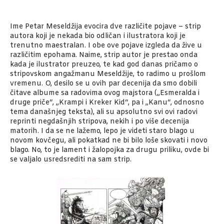
Ime Petar Meseldžija evocira dve različite pojave – strip
autora koji je nekada bio odličan i ilustratora koji je
trenutno maestralan. I obe ove pojave izgleda da žive u
različitim epohama. Naime, strip autor je prestao onda
kada je ilustrator preuzeo, te kad god danas pričamo o
stripovskom angažmanu Meseldžije, to radimo u prošlom
vremenu. O, desilo se u ovih par decenija da smo dobili
čitave albume sa radovima ovog majstora („Esmeralda i
druge priče“, „Krampi i Kreker Kid“, pa i „Kanu“, odnosno
tema današnjeg teksta), ali su apsolutno svi ovi radovi
reprinti negdašnjih stripova, nekih i po više decenija
matorih. I da se ne lažemo, lepo je videti staro blago u
novom kovčegu, ali pokatkad ne bi bilo loše skovati i novo
blago. No, to je lament i žalopojka za drugu priliku, ovde bi
se valjalo usredsrediti na sam strip.