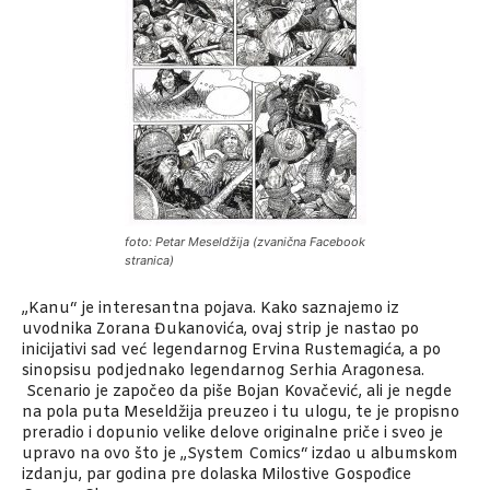
foto: Petar Meseldžija (zvanična Facebook
stranica)
„Kanu“ je interesantna pojava. Kako saznajemo iz
uvodnika Zorana Đukanovića, ovaj strip je nastao po
inicijativi sad već legendarnog Ervina Rustemagića, a po
sinopsisu podjednako legendarnog Serhia Aragonesa.
Scenario je započeo da piše Bojan Kovačević, ali je negde
na pola puta Meseldžija preuzeo i tu ulogu, te je propisno
preradio i dopunio velike delove originalne priče i sveo je
upravo na ovo što je „System Comics“ izdao u albumskom
izdanju, par godina pre dolaska Milostive Gospođice