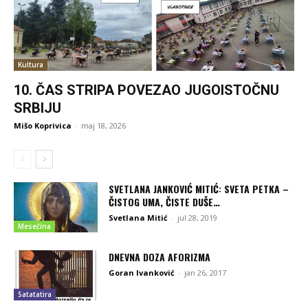
Kultura
10. ČAS STRIPA POVEZAO JUGOISTOČNU
SRBIJU
Mišo Koprivica
-
maj 18, 2026
SVETLANA JANKOVIĆ MITIĆ: SVETA PETKA –
ČISTOG UMA, ČISTE DUŠE…
Svetlana Mitić
-
jul 28, 2019
Mesečina
DNEVNA DOZA AFORIZMA
Goran Ivanković
-
jan 26, 2017
Satatatira