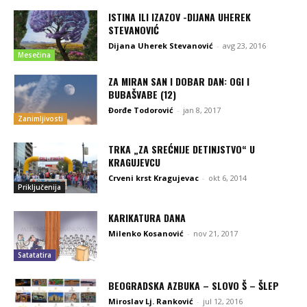
ISTINA ILI IZAZOV -DIJANA UHEREK
STEVANOVIĆ
Dijana Uherek Stevanović
-
avg 23, 2016
Mesečina
ZA MIRAN SAN I DOBAR DAN: OGI I
BUBAŠVABE (12)
Đorđe Todorović
-
jan 8, 2017
Zanimljivosti
TRKA „ZA SREĆNIJE DETINJSTVO“ U
KRAGUJEVCU
Crveni krst Kragujevac
-
okt 6, 2014
Priključenija
KARIKATURA DANA
Milenko Kosanović
-
nov 21, 2017
Satatatira
BEOGRADSKA AZBUKA – SLOVO Š – ŠLEP
Miroslav Lj. Ranković
-
jul 12, 2016