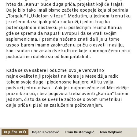
hteo da „Kanu“ bude duga priča, projekat koji će trajati.
Da je bilo tako, imali bismo začetke epopeje koja bi parirala
„Torgalu“ i „Ukletom vitezu“. Međutim, u jednom trenutku
je rešeno da se ipak priča zaokruži, i jedini trag ka
potencijalnom nastavku je u poslednjim rečima Kanua,
gde se sprema da napusti Evropu i da se vrati svojim
saplemenicima. I premda nećemo znati da li je u tome
uspeo, barem imamo zaokruženu priču o osveti i nasilju,
kao i sudaru bezmalo dve kulture koje u mnogo čemu nisu
podudarne i daleko su od kompatibilnih.
Kada se sve sabere i oduzme, ovo je verovatno
najnekvalitetniji projekat na kome je Meseldžija radio
tokom svoje duge i plodonosne karijere. Ali tu valja
podvući jednu misao – čak je i najprosečnije od Meseldžije
praznik za oči, i bez pogovora treba overiti „Kanua“ barem
jednom, čisto da se uverite zašto se o ovom umetniku i
dalje priča (i piše) sa zasluženim poštovanjem.
KLJUČNE REČI
Bojan Kovačević
Ervin Rustemagić
Ivan Veljković