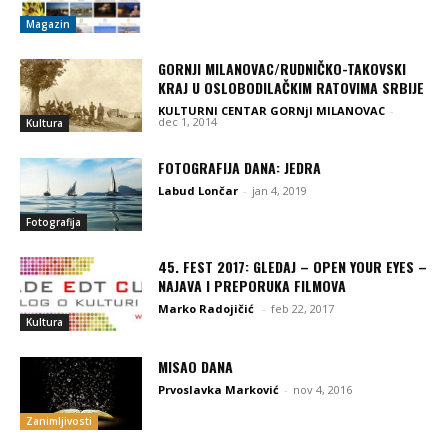
Magazin
GORNJI MILANOVAC/RUDNIČKO-TAKOVSKI
KRAJ U OSLOBODILAČKIM RATOVIMA SRBIJE
KULTURNI CENTAR GORNjI MILANOVAC
-
dec 1, 2014
Kultura
FOTOGRAFIJA DANA: JEDRA
Labud Lončar
-
jan 4, 2019
Fotografija
45. FEST 2017: GLEDAJ – OPEN YOUR EYES –
NAJAVA I PREPORUKA FILMOVA
Marko Radojičić
-
feb 22, 2017
Kultura
MISAO DANA
Prvoslavka Marković
-
nov 4, 2016
Zanimljivosti