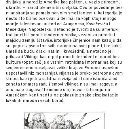
divljaka, a narod iz Amerike kao pošten, u vezi s prirodom,
ukratko – narod plemenitih divljaka. Ovo pripovedanje bez
nijansiranja sa pomalo naivnim smeštanjem u kategorije je
nešto što bismo očekivali u delima iza kojih stoje mnogo
manje talentovani autori od Aragonesa, Kovačevića i
Meseldžije. Naposletku, netačno je tvrditi da su američki
Indijanci bili poput modernih hipika, vezani za prirodu i
majčicu zemlju (štaviše, istorijske činjenice nam kazuju da
su, poput apsolutno svih naroda na ovoj planeti, i te kako
umeli da budu drski, nasilni i krvožedni), a netačno je i
prikazati Vikinge kao u potpunosti dekadentni narod bez
kulture (opet, reč je o vrsnim ratnicima i mornarima koji su
svojevremeno naseljavali velike krajeve Evrope i uspešno
uspostavili niz monarhija). Nijansa je preko-potrebna ovom
stripu, kao i jedna solidna revizija od strane istoričara od
zanata (primera radi, šlemovi Vikinga nisu imali rogove, a
ono malo tragova što imamo o njihovom bitisanju na
Američkom kontinentu ne pokazuje znake eksploatacije
lokalnih naroda i većih borbi).