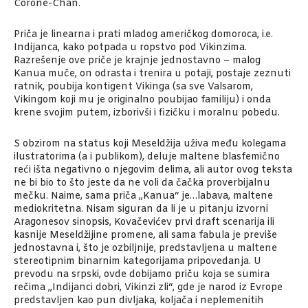
Corone-Chan.
Priča je linearna i prati mladog američkog domoroca, i.e.
Indijanca, kako potpada u ropstvo pod Vikinzima.
Razrešenje ove priče je krajnje jednostavno – malog
Kanua muče, on odrasta i trenira u potaji, postaje zeznuti
ratnik, poubija kontigent Vikinga (sa sve Valsarom,
Vikingom koji mu je originalno poubijao familiju) i onda
krene svojim putem, izborivši i fizičku i moralnu pobedu.
S obzirom na status koji Meseldžija uživa među kolegama
ilustratorima (a i publikom), deluje maltene blasfemično
reći išta negativno o njegovim delima, ali autor ovog teksta
ne bi bio to što jeste da ne voli da čačka proverbijalnu
mečku. Naime, sama priča „Kanua“ je…labava, maltene
mediokritetna. Nisam siguran da li je u pitanju izvorni
Aragonesov sinopsis, Kovačevićev prvi draft scenarija ili
kasnije Meseldžijine promene, ali sama fabula je previše
jednostavna i, što je ozbiljnije, predstavljena u maltene
stereotipnim binarnim kategorijama pripovedanja. U
prevodu na srpski, ovde dobijamo priču koja se sumira
rečima „Indijanci dobri, Vikinzi zli“, gde je narod iz Evrope
predstavljen kao pun divljaka, koljača i neplemenitih