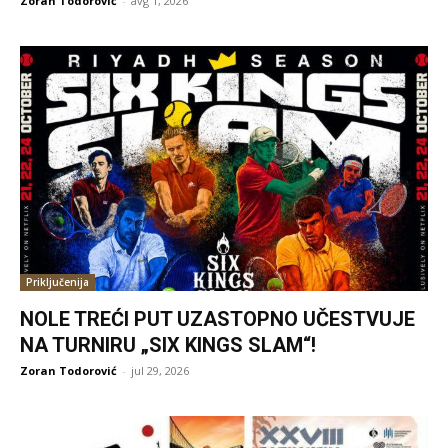
Zoran Todorović
-
avg 1, 2026
Priključenija
NOLE TREĆI PUT UZASTOPNO UČESTVUJE
NA TURNIRU „SIX KINGS SLAM“!
Zoran Todorović
-
jul 29, 2026