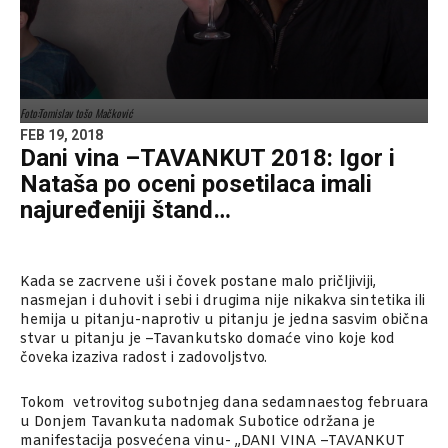
Foto:Tomislav tošo Mačković
FEB 19, 2018
Dani vina –TAVANKUT 2018: Igor i
Nataša po oceni posetilaca imali
najuređeniji štand…
Kada se zacrvene uši i čovek postane malo pričljiviji,
nasmejan i duhovit i sebi i drugima nije nikakva sintetika ili
hemija u pitanju-naprotiv u pitanju je jedna sasvim obična
stvar u pitanju je –Tavankutsko domaće vino koje kod
čoveka izaziva radost i zadovoljstvo.
Tokom vetrovitog subotnjeg dana sedamnaestog februara
u Donjem Tavankuta nadomak Subotice održana je
manifestacija posvećena vinu- „DANI VINA –TAVANKUT