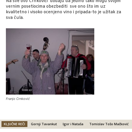
Na sve ovo Crnkovići dodaju da jedino tako mogu svojim
vernim posetiocima obezbediti sve ono što im uz
kvalitetno i visoko ocenjeno vino i pripada-to je užitak za
sva čula.
Franjo Crnković
KLJUČNE REČI
Gornji Tavankut
Igor i Nataša
Tomislav Tošo Mačković