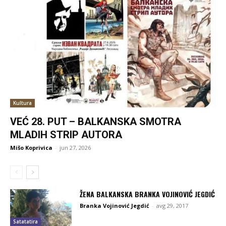
Kultura
VEĆ 28. PUT – BALKANSKA SMOTRA
MLADIH STRIP AUTORA
Mišo Koprivica
-
jun 27, 2026
ŽENA BALKANSKA BRANKA VOJINOVIĆ JEGDIĆ
Branka Vojinović Jegdić
-
avg 29, 2017
Satatatira