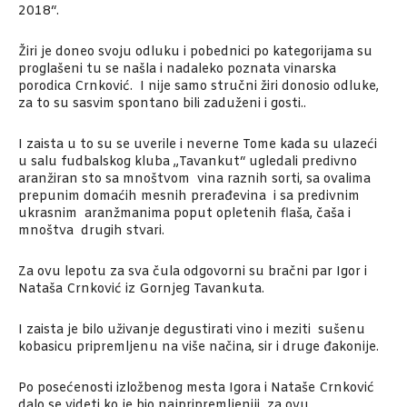
2018“.
Žiri je doneo svoju odluku i pobednici po kategorijama su
proglašeni tu se našla i nadaleko poznata vinarska
porodica Crnković. I nije samo stručni žiri donosio odluke,
za to su sasvim spontano bili zaduženi i gosti..
I zaista u to su se uverile i neverne Tome kada su ulazeći
u salu fudbalskog kluba „Tavankut“ ugledali predivno
aranžiran sto sa mnoštvom vina raznih sorti, sa ovalima
prepunim domaćih mesnih prerađevina i sa predivnim
ukrasnim aranžmanima poput opletenih flaša, čaša i
mnoštva drugih stvari.
Za ovu lepotu za sva čula odgovorni su bračni par Igor i
Nataša Crnković iz Gornjeg Tavankuta.
I zaista je bilo uživanje degustirati vino i meziti sušenu
kobasicu pripremljenu na više načina, sir i druge đakonije.
Po posećenosti izložbenog mesta Igora i Nataše Crnković
dalo se videti ko je bio najpripremljeniji za ovu