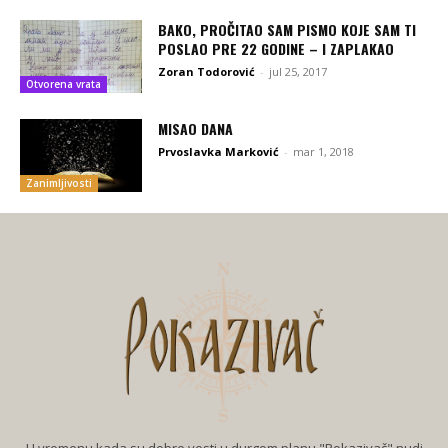
BAKO, PROČITAO SAM PISMO KOJE SAM TI
POSLAO PRE 22 GODINE – I ZAPLAKAO
Zoran Todorović
-
jul 25, 2017
Otvorena vrata
MISAO DANA
Prvoslavka Marković
-
mar 1, 2018
Zanimljivosti
U vremenu kada su dobre vesti u durgom planu "Pokazivač" nudi