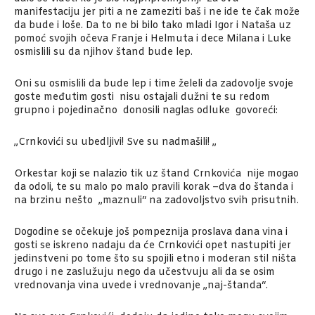
manifestaciju jer piti a ne zameziti baš i ne ide te čak može
da bude i loše. Da to ne bi bilo tako mladi Igor i Nataša uz
pomoć svojih očeva Franje i Helmuta i dece Milana i Luke
osmislili su da njihov štand bude lep.
Oni su osmislili da bude lep i time želeli da zadovolje svoje
goste međutim gosti nisu ostajali dužni te su redom
grupno i pojedinačno donosili naglas odluke govoreći:
„Crnkovići su ubedljivi! Sve su nadmašili! „
Orkestar koji se nalazio tik uz štand Crnkovića nije mogao
da odoli, te su malo po malo pravili korak –dva do štanda i
na brzinu nešto „maznuli“ na zadovoljstvo svih prisutnih.
Dogodine se očekuje još pompeznija proslava dana vina i
gosti se iskreno nadaju da će Crnkovići opet nastupiti jer
jedinstveni po tome što su spojili etno i moderan stil ništa
drugo i ne zaslužuju nego da učestvuju ali da se osim
vrednovanja vina uvede i vrednovanje „naj-štanda“.