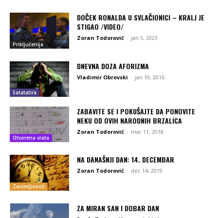
DOČEK RONALDA U SVLAČIONICI – KRALJ JE
STIGAO /VIDEO/
Zoran Todorović
-
jan 3, 2023
Priključenija
DNEVNA DOZA AFORIZMA
Vladimir Obrovski
-
jan 10, 2016
Satatatira
ZABAVITE SE I POKUŠAJTE DA PONOVITE
NEKU OD OVIH NARODNIH BRZALICA
Zoran Todorović
-
mar 11, 2018
Otvorena vrata
NA DANAŠNJI DAN: 14. DECEMBAR
Zoran Todorović
-
dec 14, 2019
Zanimljivosti
ZA MIRAN SAN I DOBAR DAN