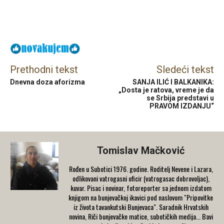
Facebook
X
Email
Prethodni tekst
Sledeći tekst
Dnevna doza aforizma
SANJA ILIĆ I BALKANIKA:
„Dosta je ratova, vreme je da
se Srbija predstavi u
PRAVOM IZDANJU“
Tomislav Mačković
Rođen u Subotici 1976. godine. Roditelj Nevene i Lazara,
odlikovani vatrogasni oficir (vatrogasac dobrovoljac),
kuvar. Pisac i novinar, fotoreporter sa jednom izdatom
knjigom na bunjevačkoj ikavici pod naslovom "Pripovitke
iz života tavankutski Bunjevaca". Saradnik Hrvatskih
novina, Riči bunjevačke matice, subotičkih medija... Bavi