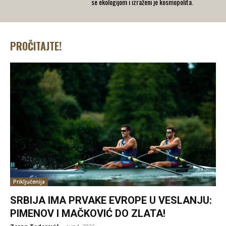
se ekologijom i izraženi je kosmopolita.
PROČITAJTE!
Priključenija
SRBIJA IMA PRVAKE EVROPE U VESLANJU:
PIMENOV I MAČKOVIĆ DO ZLATA!