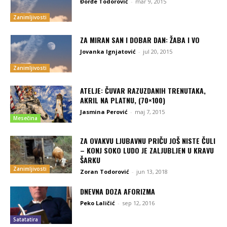
Đorđe Todorović
-
mar 9, 2015
Zanimljivosti
ZA MIRAN SAN I DOBAR DAN: ŽABA I VO
Jovanka Ignjatović
-
jul 20, 2015
Zanimljivosti
ATELJE: ČUVAR RAZUZDANIH TRENUTAKA,
AKRIL NA PLATNU, (70×100)
Jasmina Perović
-
maj 7, 2015
Mesečina
ZA OVAKVU LJUBAVNU PRIČU JOŠ NISTE ČULI
– KONJ SOKO LUDO JE ZALJUBLJEN U KRAVU
ŠARKU
Zanimljivosti
Zoran Todorović
-
jun 13, 2018
DNEVNA DOZA AFORIZMA
Peko Laličić
-
sep 12, 2016
Satatatira