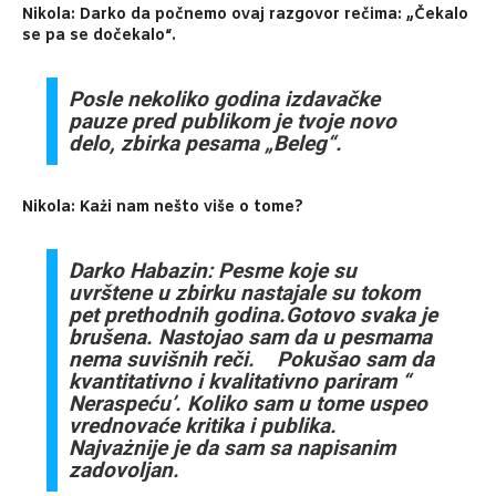
Nikola: Darko da počnemo ovaj razgovor rečima: „Čekalo
se pa se dočekalo“.
Posle nekoliko godina izdavačke
pauze pred publikom je tvoje novo
delo, zbirka pesama „Beleg“.
Nikola: Każi nam nešto više o tome?
Darko Habazin: Pesme koje su
uvrštene u zbirku nastajale su tokom
pet prethodnih godina.Gotovo svaka je
brušena. Nastojao sam da u pesmama
nema suvišnih reči. Pokušao sam da
kvantitativno i kvalitativno pariram “
Neraspeću’. Koliko sam u tome uspeo
vrednovaće kritika i publika.
Najvażnije je da sam sa napisanim
zadovoljan.