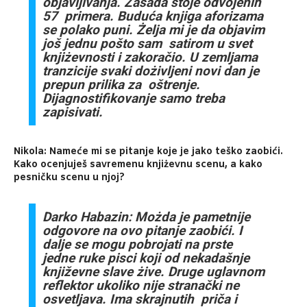
objavljivanja. Zasada stoje odvojenih
57 primera. Buduća knjiga aforizama
se polako puni. Żelja mi je da objavim
još jednu pošto sam satirom u svet
knjiżevnosti i zakoračio. U zemljama
tranzicije svaki dożivljeni novi dan je
prepun prilika za oštrenje.
Dijagnostifikovanje samo treba
zapisivati.
Nikola: Nameće mi se pitanje koje je jako teško zaobići.
Kako ocenjuješ savremenu knjiżevnu scenu, a kako
pesničku scenu u njoj?
Darko Habazin: Możda je pametnije
odgovore na ovo pitanje zaobići. I
dalje se mogu pobrojati na prste
jedne ruke pisci koji od nekadašnje
književne slave żive. Druge uglavnom
reflektor ukoliko nije stranački ne
osvetljava. Ima skrajnutih priča i