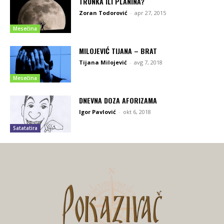
TRUNKA ILI PLANINA?
Zoran Todorović
-
apr 27, 2015
Mesečina
MILOJEVIĆ TIJANA – BRAT
Tijana Milojević
-
avg 7, 2018
Mesečina
DNEVNA DOZA AFORIZAMA
Igor Pavlović
-
okt 6, 2018
Satatatira