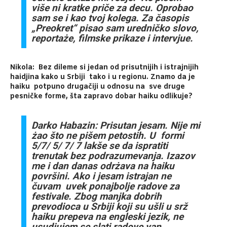
više ni kratke priče za decu. Oprobao
sam se i kao tvoj kolega. Za časopis
„Preokret“ pisao sam uredničko slovo,
reportaże, filmske prikaze i intervjue.
Nikola: Bez dileme si jedan od prisutnijih i istrajnijih
haidjina kako u Srbiji tako i u regionu. Znamo da je
haiku potpuno drugačiji u odnosu na sve druge
pesničke forme, šta zapravo dobar haiku odlikuje?
Darko Habazin: Prisutan jesam. Nije mi
żao što ne pišem petostih. U formi
5/7/ 5/ 7/ 7 lakše se da ispratiti
trenutak bez podrazumevanja. Izazov
me i dan danas odrżava na haiku
površini. Ako i jesam istrajan ne
čuvam uvek ponajbolje radove za
festivale. Zbog manjka dobrih
prevodioca u Srbiji koji su ušli u srž
haiku prepeva na engleski jezik, ne
usudjujem se slati radove van