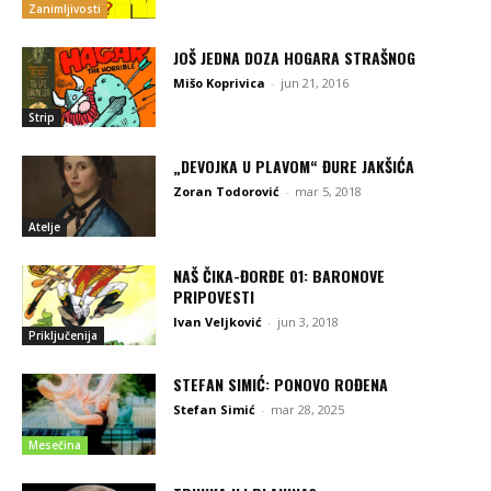
Zanimljivosti
JOŠ JEDNA DOZA HOGARA STRAŠNOG
Mišo Koprivica
-
jun 21, 2016
Strip
„DEVOJKA U PLAVOM“ ĐURE JAKŠIĆA
Zoran Todorović
-
mar 5, 2018
Atelje
NAŠ ČIKA-ĐORĐE 01: BARONOVE
PRIPOVESTI
Ivan Veljković
-
jun 3, 2018
Priključenija
STEFAN SIMIĆ: PONOVO ROĐENA
Stefan Simić
-
mar 28, 2025
Mesečina