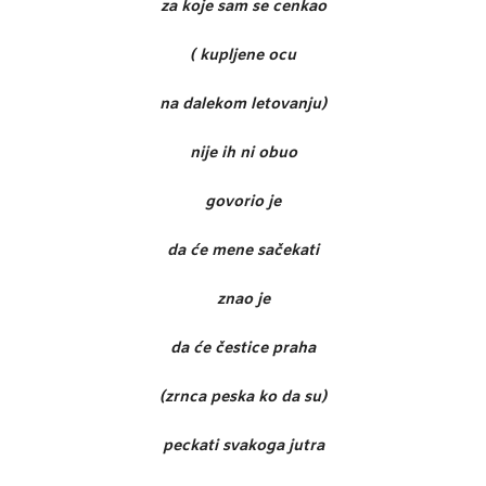
za koje sam se cenkao
( kupljene ocu
na dalekom letovanju)
nije ih ni obuo
govorio je
da će mene sačekati
znao je
da će čestice praha
(zrnca peska ko da su)
peckati svakoga jutra