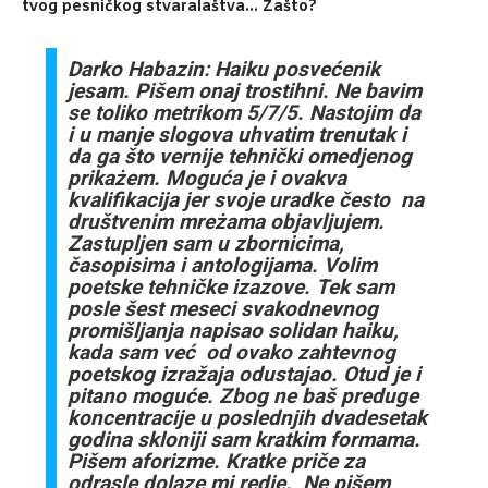
tvog pesničkog stvaralaštva… Zašto?
Darko Habazin: Haiku posvećenik
jesam. Pišem onaj trostihni. Ne bavim
se toliko metrikom 5/7/5. Nastojim da
i u manje slogova uhvatim trenutak i
da ga što vernije tehnički omedjenog
prikażem. Moguća je i ovakva
kvalifikacija jer svoje uradke često na
društvenim mreżama objavljujem.
Zastupljen sam u zbornicima,
časopisima i antologijama. Volim
poetske tehničke izazove. Tek sam
posle šest meseci svakodnevnog
promišljanja napisao solidan haiku,
kada sam već od ovako zahtevnog
poetskog izražaja odustajao. Otud je i
pitano moguće. Zbog ne baš preduge
koncentracije u poslednjih dvadesetak
godina skloniji sam kratkim formama.
Pišem aforizme. Kratke priče za
odrasle dolaze mi redje. Ne pišem