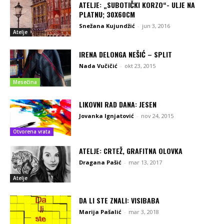
ATELJE: „SUBOTIČKI KORZO“- ULJE NA
PLATNU; 30X60CM
Snežana Kujundžić
-
jun 3, 2016
Atelje
IRENA DELONGA NEŠIĆ – SPLIT
Nada Vučičić
-
okt 23, 2015
Mesečina
LIKOVNI RAD DANA: JESEN
Jovanka Ignjatović
-
nov 24, 2015
Otvorena vrata
ATELJE: CRTEŽ, GRAFITNA OLOVKA
Dragana Pašić
-
mar 13, 2017
Atelje
DA LI STE ZNALI: VISIBABA
Marija Pašalić
-
mar 3, 2018