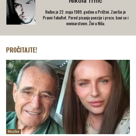
Nikola Trifić
Rođen je 22. maja 1989. godine u Prištini. Završio je
Pravni fakultet. Pored pisanja poezije i proze, bavi se i
novinarstvom. Živi u Nišu.
PROČITAJTE!
Muzika