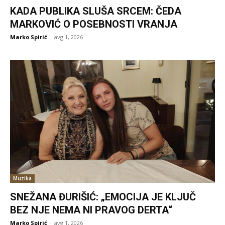
KADA PUBLIKA SLUŠA SRCEM: ČEDA
MARKOVIĆ O POSEBNOSTI VRANJA
Marko Spirić
-
avg 1, 2026
Muzika
SNEŽANA ĐURIŠIĆ: „EMOCIJA JE KLJUČ
BEZ NJE NEMA NI PRAVOG DERTA“
Marko Spirić
-
avg 1, 2026