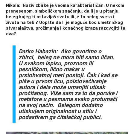
Nikola: Naziv zbirke je veoma karakterističan. U nekom
prenesenom, simboličkom značenju, da li je u pitanju
beleg kojeg ti ostavljaš svetu ili je to beleg sveta i
života na tebi? Uopšte da li je moguće kod umetničkog
stvaralaštva, prožimanja i konačnog izraza razdvojiti ta
dva?
Darko Habazin: Ako govorimo o
zbirci, beleg ne mora biti samo ličan.
U svakom ispisu, proznom ili
pesničkom, lično makar u
prstohvatnoj meri postoji. Čak i kad se
piše u prvom licu, poistovećivanje
autora i dela może umanjiti utisak
pročitanog. Više sam za to da poruke i
metafore u pesmama svako protumači
na svoj način. Belegom dodatno
utiskujem originalnost u stilu i
podastirem ga čitalačkoj publici.