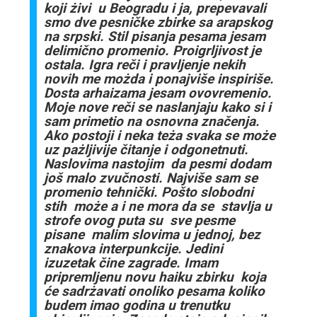
koji żivi u Beogradu i ja, prepevavali
smo dve pesničke zbirke sa arapskog
na srpski. Stil pisanja pesama jesam
delimično promenio. Proigrljivost je
ostala. Igra reči i pravljenje nekih
novih me możda i ponajviše inspiriše.
Dosta arhaizama jesam ovovremenio.
Moje nove reči se naslanjaju kako si i
sam primetio na osnovna značenja.
Ako postoji i neka teża svaka se może
uz pażljivije čitanje i odgonetnuti.
Naslovima nastojim da pesmi dodam
još malo zvučnosti. Najviše sam se
promenio tehnički. Pošto slobodni
stih może a i ne mora da se stavlja u
strofe ovog puta su sve pesme
pisane malim slovima u jednoj, bez
znakova interpunkcije. Jedini
izuzetak čine zagrade. Imam
pripremljenu novu haiku zbirku koja
će sadrżavati onoliko pesama koliko
budem imao godina u trenutku