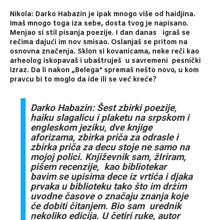
Nikola: Darko Habazin je ipak mnogo više od haidjina.
Imaš mnogo toga iza sebe, dosta tvog je napisano.
Menjao si stil pisanja poezije. I dan danas igraš se
rečima dajući im nov smisao. Oslanjaš se pritom na
osnovna značenja. Sklon si kovanicama, neke reči kao
arheolog iskopavaš i ubaštruješ u savremeni pesnički
izraz. Da li nakon „Belega“ spremaš nešto novo, u kom
pravcu bi to moglo da ide ili se već kreće?
Darko Habazin: Šest zbirki poezije,
haiku slagalicu i plaketu na srpskom i
engleskom jeziku, dve knjige
aforizama, zbirka priča za odrasle i
zbirka priča za decu stoje ne samo na
mojoj polici. Književnik sam, žIriram,
pišem recenzije, kao bibliotekar
bavim se upisima dece iz vrtića i djaka
prvaka u biblioteku tako što im drżim
uvodne časove o značaju znanja koje
će dobiti čitanjem. Bio sam urednik
nekoliko edicija. U četiri ruke, autor