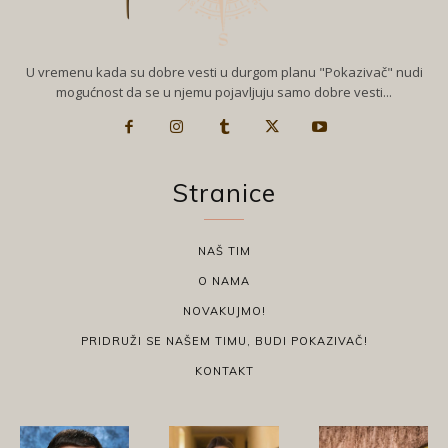
U vremenu kada su dobre vesti u durgom planu "Pokazivač" nudi
mogućnost da se u njemu pojavljuju samo dobre vesti...
Stranice
NAŠ TIM
O NAMA
NOVAKUJMO!
PRIDRUŽI SE NAŠEM TIMU, BUDI POKAZIVAČ!
KONTAKT