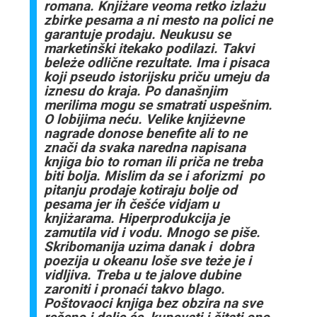
romana. Knjiżare veoma retko izlażu
zbirke pesama a ni mesto na polici ne
garantuje prodaju. Neukusu se
marketinški itekako podilazi. Takvi
beleże odlične rezultate. Ima i pisaca
koji pseudo istorijsku priču umeju da
iznesu do kraja. Po današnjim
merilima mogu se smatrati uspešnim.
O lobijima neću. Velike knjiżevne
nagrade donose benefite ali to ne
znači da svaka naredna napisana
knjiga bio to roman ili priča ne treba
biti bolja. Mislim da se i aforizmi po
pitanju prodaje kotiraju bolje od
pesama jer ih češće vidjam u
knjiżarama. Hiperprodukcija je
zamutila vid i vodu. Mnogo se piše.
Skribomanija uzima danak i dobra
poezija u okeanu loše sve teże je i
vidljiva. Treba u te jalove dubine
zaroniti i pronaći takvo blago.
Poštovaoci knjiga bez obzira na sve