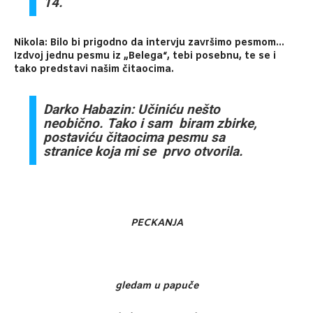
14.
Nikola: Bilo bi prigodno da intervju završimo pesmom…
Izdvoj jednu pesmu iz „Belega“, tebi posebnu, te se i
tako predstavi našim čitaocima.
Darko Habazin: Učiniću nešto
neobično. Tako i sam biram zbirke,
postaviću čitaocima pesmu sa
stranice koja mi se prvo otvorila.
PECKANJA
gledam u papuče