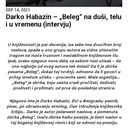
SEP 14, 2021
Darko Habazin – „Beleg“ na duši, telu
i u vremenu (intervju)
U književnosti je par decenija, iza sebe ima dvocifren broj
naslova, spada u onu grupu autora sa vidno utisnutim
tragom na inače trusnom i nestabilnom književnom tlu.
Ipak, svako njegovo novo delo, sa sobom nosi utisak – da
ono najbolje od ovog autora tek dolazi! Da li je zbirka
pesama „Beleg“, dokaz toj tvrdnji, odnosno da li govori u
prilog iznetom utisku – procenite sami. Mala sugestija…
„Beleg“ je zbirka, koju zaista vredi pročitati, doživeti,
proživeti i prožimati, od prve do poslednje stranice.
Njegovo ime je Darko Habazin, živi u Beogradu; pesnik,
pisac, po obrazovanju etnolog, član Udruženja književnika
Srbije… Darko je autor jedanaest naslova, a pomenuta
zbirka „Beleg“, inače zbirka haiku poezije, je šesti naslov u
toj bogatoj književnoj riznici koji se odnosi na poeziju.