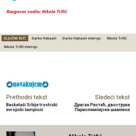
Razgovor vodio: Nikola Trifić
KLJUČNE REČI
Darko Habazin
Darko Habazin intervju
Nikola Trifić
Nikola Trifić intervju
Facebook
X
Email
Prethodni tekst
Sledeći tekst
Basketaši Srbije trostruki
Драган Ристић, двоструки
evropski šampioni
Параолимпијски шампион