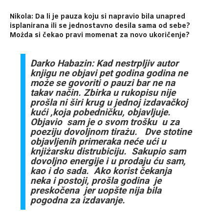
Nikola: Da li je pauza koju si napravio bila unapred
isplanirana ili se jednostavno desila sama od sebe?
Możda si čekao pravi momenat za novo ukoričenje?
Darko Habazin: Kad nestrpljiv autor
knjigu ne objavi pet godina godina ne
może se govoriti o pauzi bar ne na
takav način. Zbirka u rukopisu nije
prošla ni širi krug u jednoj izdavačkoj
kući ,koja pobedničku, objavljuje.
Objavio sam je o svom trošku u za
poeziju dovoljnom tirażu. Dve stotine
objavljenih primeraka neće ući u
knjiżarsku distrubiciju. Sakupio sam
dovoljno energije i u prodaju ću sam,
kao i do sada. Ako korist čekanja
neka i postoji, prošla godina je
preskočena jer uopšte nija bila
pogodna za izdavanje.