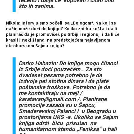
rečeno i dalje će kupovati i čitati ono
što ih zanima.
Nikola: Intervju smo počeli sa „Belegom“. Na koji se
način może doći do knjige? Koliko zbirka košta i da li
planiraš da je promovišeš po Srbiji i regionu, i da li će
krasiti neki štand na predstojećem najavljenom
oktobarskom Sajmu knjiga?
Darko Habazin: Do knjige mogu čitaoci
iz Srbije doći pouzećem.. Za sto
dvadeset pesama potrebno je da
izdvoje pet stotina dinara i da plate
poštanske troškove. Potrebno je da
me kontaktiraju na mejl /
karatavan@gmail.com /. Planirane
promocije zasada su u Šapcu,
Smederevskoj Palanci i u Beogradu u
prostorijama UKS -a. Ukoliko se Sajam
knjiga odrżi biću prisutan na
humanitarnom štandu „Feniksa“ u hali