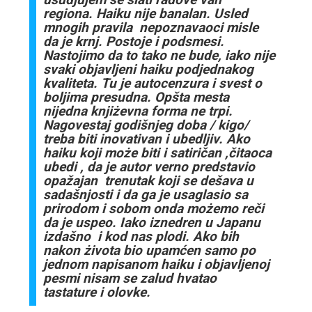
regiona. Haiku nije banalan. Usled
mnogih pravila nepoznavaoci misle
da je krnj. Postoje i podsmesi.
Nastojimo da to tako ne bude, iako nije
svaki objavljeni haiku podjednakog
kvaliteta. Tu je autocenzura i svest o
boljima presudna. Opšta mesta
nijedna knjiżevna forma ne trpi.
Nagovestaj godišnjeg doba / kigo/
treba biti inovativan i ubedljiv. Ako
haiku koji może biti i satiričan ,čitaoca
ubedi , da je autor verno predstavio
opažajan trenutak koji se dešava u
sadašnjosti i da ga je usaglasio sa
prirodom i sobom onda możemo reči
da je uspeo. Iako iznedren u Japanu
izdašno i kod nas plodi. Ako bih
nakon żivota bio upamćen samo po
jednom napisanom haiku i objavljenoj
pesmi nisam se zalud hvatao
tastature i olovke.