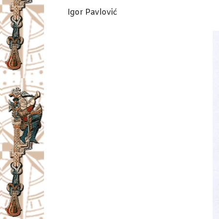
Igor Pavlović