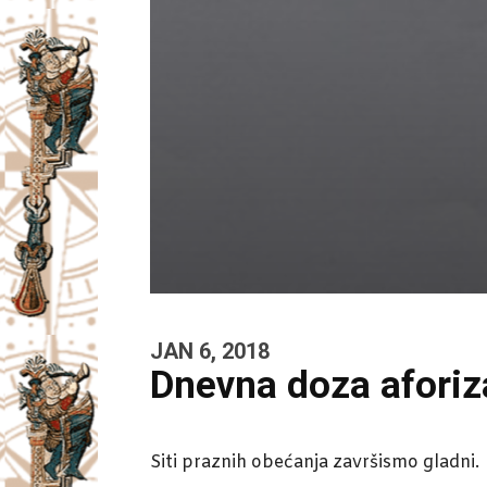
JAN 6, 2018
Dnevna doza afori
Siti praznih obećanja završismo gladni.