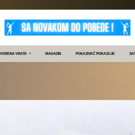
VORENA VRATA
MAGAZIN
POKAZIVAČ POKAZUJE
SA