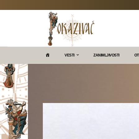
P
VESTI
ZANIMLJIVOSTI
OT
O
K
A
Z