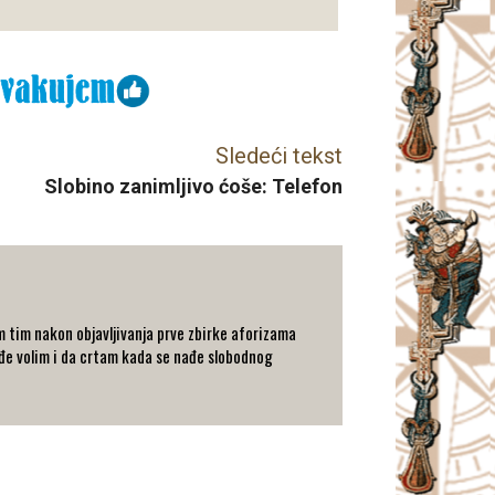
Sledeći tekst
Slobino zanimljivo ćoše: Telefon
tim nakon objavljivanja prve zbirke aforizama
ođe volim i da crtam kada se nađe slobodnog