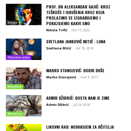
PROF. DR ALEKSANDAR GAJIĆ: KROZ
TEŠKOĆE I ISKUŠENJA KROZ KOJA
PROLAZIMO SE IZGRAĐUJEMO I
POKAZUJEMO KAKVI SMO
Knjige
Nikola Trifić
-
feb 17, 2022
SVETLANA JANKOVIĆ MITIĆ : LUNA
Svetlana Mitić
-
okt 19, 2018
Otvorena vrata
MARKO STANOJEVIĆ: DODIR DUŠE
Marko Stanojević
-
mar 9, 2017
Mesečina
ADMIR DŽIBRIĆ: DOSTA NAM JE ZIME
Admir Džibrić
-
jul 26, 2018
Mesečina
LIKOVNI RAD: NOVAKUJEM ZA UČITELJA