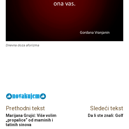
Dnevna doza aforizma
Facebook
X
Email
Prethodni tekst
Sledeći tekst
Marijana Grujić: Više volim
Da li ste znali: Golf
„propalice“ od maminih i
tatinih sinova