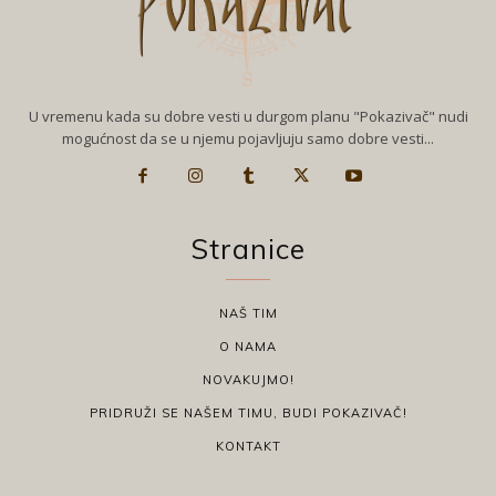
U vremenu kada su dobre vesti u durgom planu "Pokazivač" nudi
mogućnost da se u njemu pojavljuju samo dobre vesti...
Stranice
NAŠ TIM
O NAMA
NOVAKUJMO!
PRIDRUŽI SE NAŠEM TIMU, BUDI POKAZIVAČ!
KONTAKT