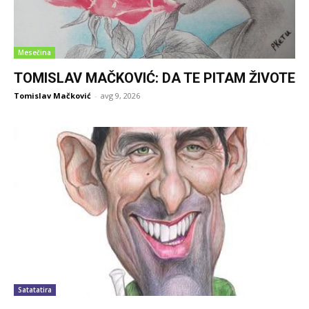
Mesečina
TOMISLAV MAČKOVIĆ: DA TE PITAM ŽIVOTE
Tomislav Mačković
-
avg 9, 2026
Satatatira