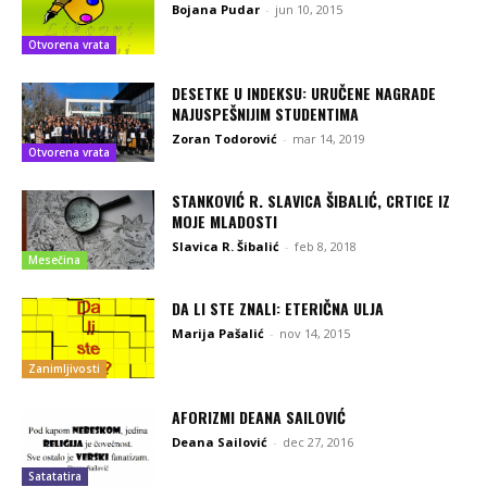
Bojana Pudar
-
jun 10, 2015
Otvorena vrata
DESETKE U INDEKSU: URUČENE NAGRADE
NAJUSPEŠNIJIM STUDENTIMA
Zoran Todorović
-
mar 14, 2019
Otvorena vrata
STANKOVIĆ R. SLAVICA ŠIBALIĆ, CRTICE IZ
MOJE MLADOSTI
Slavica R. Šibalić
-
feb 8, 2018
Mesečina
DA LI STE ZNALI: ETERIČNA ULJA
Marija Pašalić
-
nov 14, 2015
Zanimljivosti
AFORIZMI DEANA SAILOVIĆ
Deana Sailović
-
dec 27, 2016
Satatatira