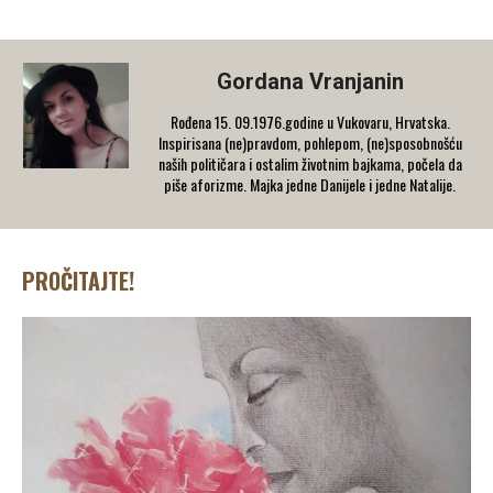
Gordana Vranjanin
Rođena 15. 09.1976.godine u Vukovaru, Hrvatska.
Inspirisana (ne)pravdom, pohlepom, (ne)sposobnošću
naših političara i ostalim životnim bajkama, počela da
piše aforizme. Majka jedne Danijele i jedne Natalije.
PROČITAJTE!