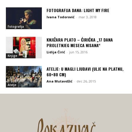
FOTOGRAFIJA DANA: LIGHT MY FIRE
Ivana Todorović
-
mar 3, 2018
Fotografija
KNJIŽARA PLATO – ĆIRIĆKA „17 DANA
PROLETNJEG MESECA NISANA“
Lidija Ćirić
-
jun 15, 2016
Knjige
ATELJE: U MAGLI LJUBAVI (ULJE NA PLATNU,
60×80 CM)
Ana Mutavdžić
-
dec 26, 2015
Atelje