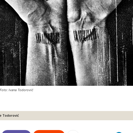
Foto: Ivana Todorović
ne Todorović