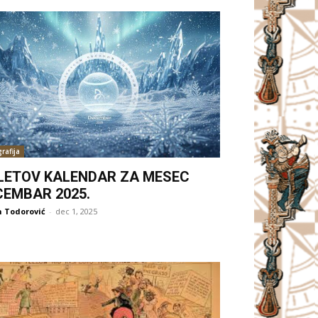
rafija
LETOV KALENDAR ZA MESEC
CEMBAR 2025.
 Todorović
-
dec 1, 2025