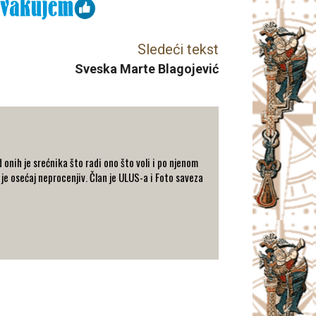
Sledeći tekst
Sveska Marte Blagojević
 onih je srećnika što radi ono što voli i po njenom
i je osećaj neprocenjiv. Član je ULUS-a i Foto saveza