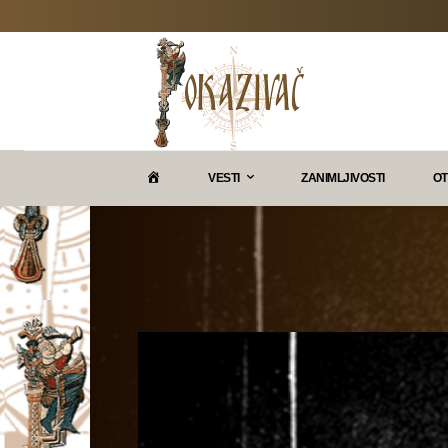
P
VESTI
ZANIMLJIVOSTI
OT
O
K
A
Z