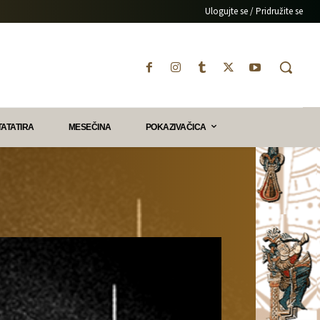
Ulogujte se / Pridružite se
TATATIRA
MESEČINA
POKAZIVAČICA