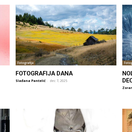
Fotografija
Fotog
FOTOGRAFIJA DANA
NO
DE
Slađana Pantelić
-
dec 7, 2025
Zoran