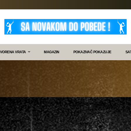
VORENA VRATA
MAGAZIN
POKAZIVAČ POKAZUJE
SA