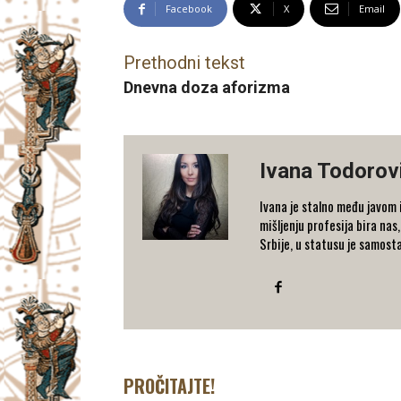
Facebook
X
Email
Prethodni tekst
Dnevna doza aforizma
Ivana Todorov
Ivana je stalno među javom i
mišljenju profesija bira nas
Srbije, u statusu je samost
PROČITAJTE!