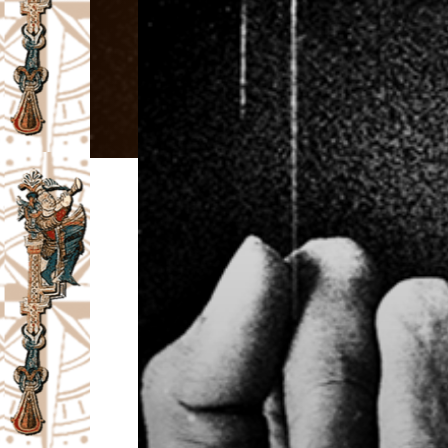
I
V
A
Č