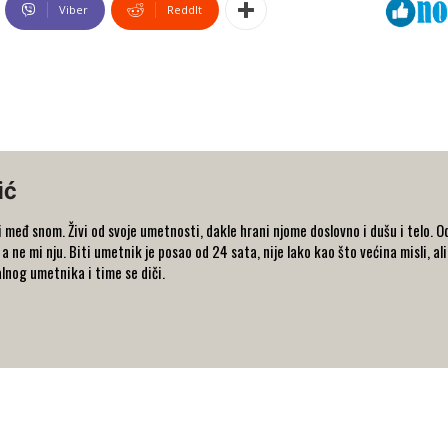
Viber
ReddIt
ić
 međ snom. Živi od svoje umetnosti, dakle hrani njome doslovno i dušu i telo. Od
, a ne mi nju. Biti umetnik je posao od 24 sata, nije lako kao što većina misli, al
alnog umetnika i time se diči.