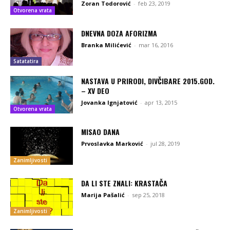
Zoran Todorović
-
feb 23, 2019
Otvorena vrata
DNEVNA DOZA AFORIZMA
Branka Milićević
-
mar 16, 2016
Satatatira
NASTAVA U PRIRODI, DIVČIBARE 2015.GOD.
– XV DEO
Jovanka Ignjatović
-
apr 13, 2015
Otvorena vrata
MISAO DANA
Prvoslavka Marković
-
jul 28, 2019
Zanimljivosti
DA LI STE ZNALI: KRASTAČA
Marija Pašalić
-
sep 25, 2018
Zanimljivosti