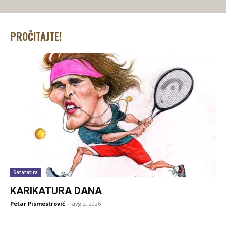
PROČITAJTE!
Satatatira
KARIKATURA DANA
Petar Pismestrović
-
avg 2, 2026