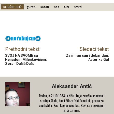
KLJUČNE REČI
gurati
kazati
nos
Oni
smrdi
Facebook
X
Email
Prethodni tekst
Sledeći tekst
SVOJ NA SVOME sa
Za miran san i dobar dan:
Nenadom Milenkovićem:
Asteriks Gal
Zoran Dašić Daša
Aleksandar Antić
Rođen je 21.10.1983. u Nišu. Tu je završio osnovnu i
srednju školu, kao i Filozofski fakultet, grupa za
anglistiku. Radi kao prevodilac. Bavi se poezijom i
aforizmima.