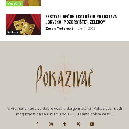
Mesečina
FESTIVAL DEČJIH EKOLOŠKIH PREDSTAVA
„CRVENO, POZOR!(IŠTE), ZELENO“
Zoran Todorović
-
okt 11, 2022
Kultura
U vremenu kada su dobre vesti u durgom planu "Pokazivač" nudi
mogućnost da se u njemu pojavljuju samo dobre vesti...