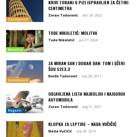
KRIVI TORANJ U PIZI ISPRAVLJEN ZA ČETIRI
CENTIMETRA
Zoran Todorović
-
dec 30, 2022
Zanimljivosti
TODE NIKOLETIĆ: MOLITVA
Tode Nikoletić
-
jan 27, 2024
Mesečina
ZA MIRAN SAN I DOBAR DAN: TOM I DŽERI
ŠOU S2E3.3
Đorđe Todorović
-
sep 28, 2017
Zanimljivosti
OBJAVLJENA LISTA NAJBOLJIH I NAJGORIH
AUTOMOBILA
Zoran Todorović
-
avg 31, 2021
Magazin
KLOPKA ZA LEPTIRE – NADA VUČIČIĆ
Nada Vučičić
-
sep 28, 2016