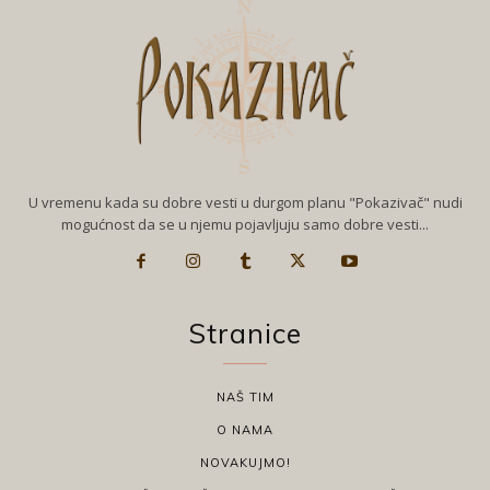
U vremenu kada su dobre vesti u durgom planu "Pokazivač" nudi
mogućnost da se u njemu pojavljuju samo dobre vesti...
Stranice
NAŠ TIM
O NAMA
NOVAKUJMO!