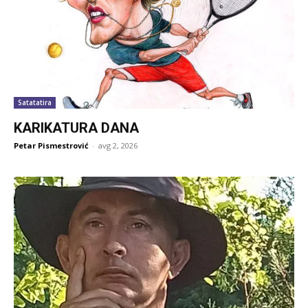
Satatatira
KARIKATURA DANA
Petar Pismestrović
-
avg 2, 2026