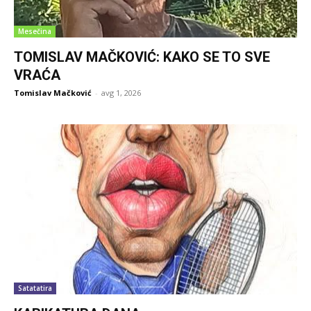
Mesečina
TOMISLAV MAČKOVIĆ: KAKO SE TO SVE
VRAĆA
Tomislav Mačković
-
avg 1, 2026
Satatatira