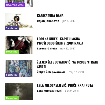
Otvorena vrata
KARIKATURA DANA
Bojan Jokanović
-
jun 5, 2019
Satatatira
LORENA KUJEK- KAPITULACIJA
PROŠLOGODIŠNJIH (IZ)UMIRANJA
Lorena Galeta
-
nov 12, 2017
Mesečina
ŽELJKO ŽELE JOVANOVIĆ: SA DRUGE STRANE
SMRTI
Željko Žele Jovanović
-
maj 17, 2018
Satatatira
LELA MILOSAVLJEVIĆ: PRIČE KRAJ PUTA
Lela Milosavljević
-
dec 9, 2018
Mesečina