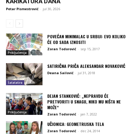
KARIKATURA DANA
Petar Pismestrović
-
jul 30, 2026
POVEĆAN MINIMALAC U SRBIJI: EVO KOLIKO
ĆE OD SADA IZNOSITI
Zoran Todorović
-
sep 15, 2017
Priključenija
SATIRIČNA PRIČA ALEKSANDAR NOVAKOVIĆ
Deana Sailović
-
jul 31, 2018
Satatatira
DEJAN STANKOVIĆ: „NEPRAVDU ĆE
PRETVORITI U SNAGU, NIKO MU NIŠTA NE
MOŽE“
Priključenija
Zoran Todorović
-
jan 7, 2022
UČIONICA: GEOMETRIJSKA TELA
Zoran Todorović
-
dec 24, 2014