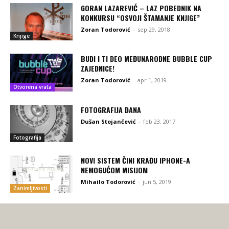
GORAN LAZAREVIĆ – LAZ POBEDNIK NA
KONKURSU “OSVOJI ŠTAMANJE KNJIGE”
Zoran Todorović
-
sep 29, 2018
Knjige
BUDI I TI DEO MEĐUNARODNE BUBBLE CUP
ZAJEDNICE!
Zoran Todorović
-
apr 1, 2019
Otvorena vrata
FOTOGRAFIJA DANA
Dušan Stojančević
-
feb 23, 2017
Fotografija
NOVI SISTEM ČINI KRAĐU IPHONE-A
NEMOGUĆOM MISIJOM
Mihailo Todorović
-
jun 5, 2019
Zanimljivosti