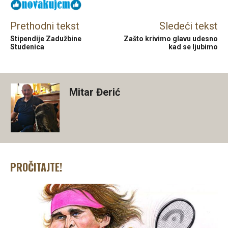
Prethodni tekst
Sledeći tekst
Stipendije Zadužbine
Zašto krivimo glavu udesno
Studenica
kad se ljubimo
Mitar Đerić
PROČITAJTE!