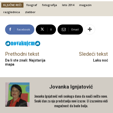
KLJUČNE REČI
foograf
fotografija
leto 2014
magazin
razglednica
zlatibor
Facebook
X
Email
Prethodni tekst
Sledeći tekst
Da li ste znali: Najstarija
Laku noć
mapa
Jovanka Ignjatović
Jovanka Ignjatović voli svakoga dana da nauči nešto novo.
Svaki dan za nju predstavlja novi izazov. U izazovima vidi
mogućnost da bude bolja.