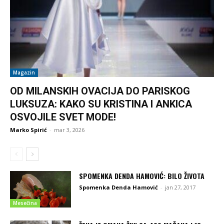
Magazin
OD MILANSKIH OVACIJA DO PARISKOG
LUKSUZA: KAKO SU KRISTINA I ANKICA
OSVOJILE SVET MODE!
Marko Spirić
-
mar 3, 2026
SPOMENKA DENDA HAMOVIĆ: BILO ŽIVOTA
Spomenka Denda Hamović
-
jan 27, 2017
Mesečina