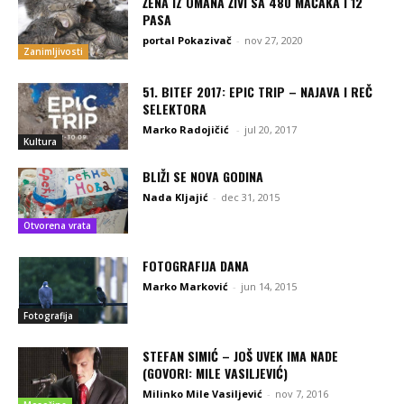
ŽENA IZ OMANA ŽIVI SA 480 MAČAKA I 12
PASA
portal Pokazivač
-
nov 27, 2020
Zanimljivosti
51. BITEF 2017: EPIC TRIP – NAJAVA I REČ
SELEKTORA
Marko Radojičić
-
jul 20, 2017
Kultura
BLIŽI SE NOVA GODINA
Nada Kljajić
-
dec 31, 2015
Otvorena vrata
FOTOGRAFIJA DANA
Marko Marković
-
jun 14, 2015
Fotografija
STEFAN SIMIĆ – JOŠ UVEK IMA NADE
(GOVORI: MILE VASILJEVIĆ)
Milinko Mile Vasiljević
-
nov 7, 2016