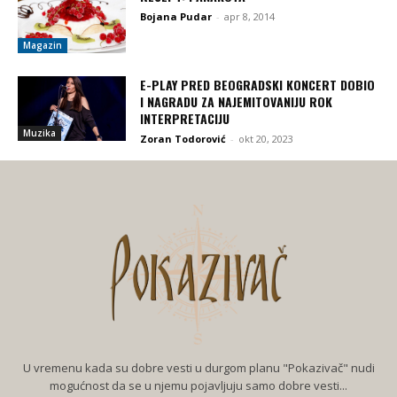
Bojana Pudar
-
apr 8, 2014
Magazin
E-PLAY PRED BEOGRADSKI KONCERT DOBIO
I NAGRADU ZA NAJEMITOVANIJU ROK
INTERPRETACIJU
Muzika
Zoran Todorović
-
okt 20, 2023
U vremenu kada su dobre vesti u durgom planu "Pokazivač" nudi
mogućnost da se u njemu pojavljuju samo dobre vesti...