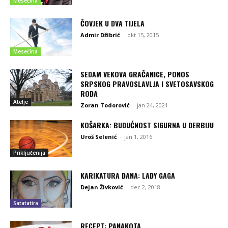
Mesečina
ČOVJEK U DVA TIJELA
Admir Džibrić
-
okt 15, 2015
Mesečina
SEDAM VEKOVA GRAČANICE, PONOS
SRPSKOG PRAVOSLAVLJA I SVETOSAVSKOG
RODA
Atelje
Zoran Todorović
-
jan 24, 2021
KOŠARKA: BUDUĆNOST SIGURNA U DERBIJU
Uroš Selenić
-
jan 1, 2016
Priključenija
KARIKATURA DANA: LADY GAGA
Dejan Živković
-
dec 2, 2018
Satatatira
RECEPT: PANAKOTA