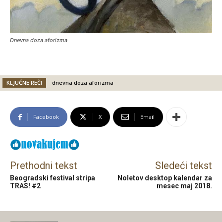
Dnevna doza aforizma
KLJUČNE REČI
dnevna doza aforizma
Facebook
X
Email
Prethodni tekst
Sledeći tekst
Beogradski festival stripa
Noletov desktop kalendar za
TRAS! #2
mesec maj 2018.