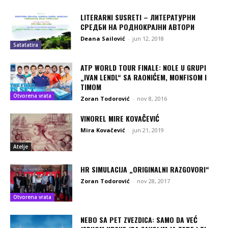
LITERARNI SUSRETI – ЛИТЕРАТУРНИ
СРЕДБИ НА РОДНОКРАЈНИ АВТОРИ
Deana Sailović
-
jun 12, 2018
Satatatira
ATP WORLD TOUR FINALE: NOLE U GRUPI
„IVAN LENDL“ SA RAONIĆEM, MONFISOM I
TIMOM
Otvorena vrata
Zoran Todorović
-
nov 8, 2016
VINOREL MIRE KOVAČEVIĆ
Mira Kovačević
-
jun 21, 2019
Atelje
HR SIMULACIJA „ORIGINALNI RAZGOVORI“
Zoran Todorović
-
nov 28, 2017
Otvorena vrata
NEBO SA PET ZVEZDICA: SAMO DA VEĆ