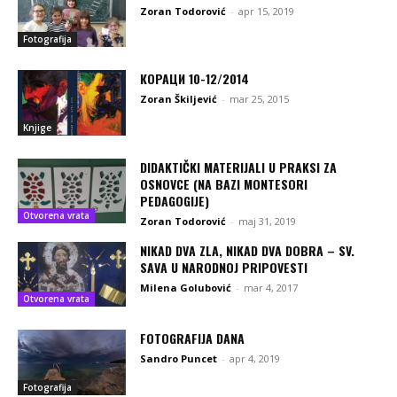
Zoran Todorović
-
apr 15, 2019
Fotografija
КОРАЦИ 10-12/2014
Zoran Škiljević
-
mar 25, 2015
Knjige
DIDAKTIČKI MATERIJALI U PRAKSI ZA
OSNOVCE (NA BAZI MONTESORI
PEDAGOGIJE)
Otvorena vrata
Zoran Todorović
-
maj 31, 2019
NIKAD DVA ZLA, NIKAD DVA DOBRA – SV.
SAVA U NARODNOJ PRIPOVESTI
Milena Golubović
-
mar 4, 2017
Otvorena vrata
FOTOGRAFIJA DANA
Sandro Puncet
-
apr 4, 2019
Fotografija