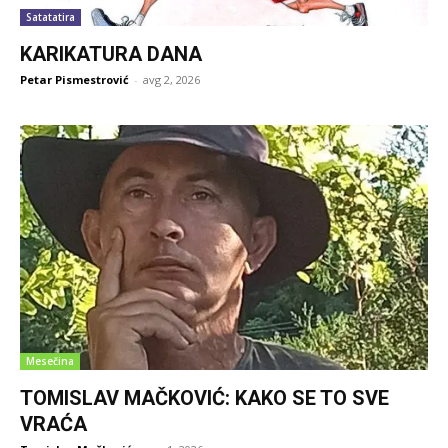
Satatatira
KARIKATURA DANA
Petar Pismestrović
-
avg 2, 2026
Mesečina
TOMISLAV MAČKOVIĆ: KAKO SE TO SVE
VRAĆA