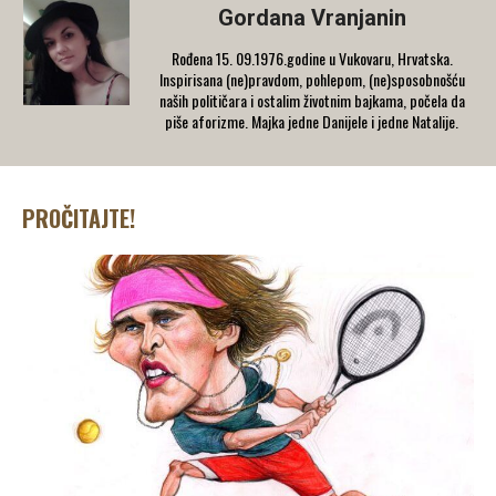
Gordana Vranjanin
Rođena 15. 09.1976.godine u Vukovaru, Hrvatska.
Inspirisana (ne)pravdom, pohlepom, (ne)sposobnošću
naših političara i ostalim životnim bajkama, počela da
piše aforizme. Majka jedne Danijele i jedne Natalije.
PROČITAJTE!