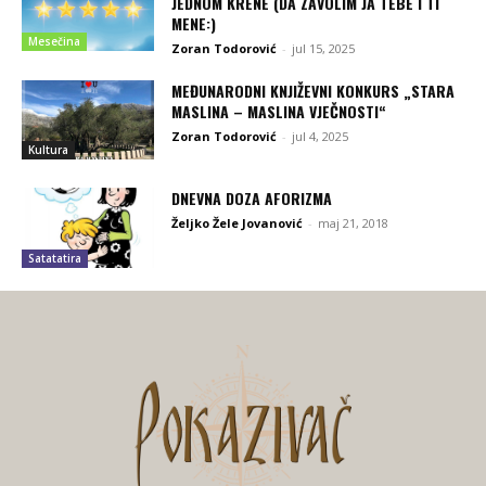
JEDNOM KRENE (DA ZAVOLIM JA TEBE I TI
MENE:)
Mesečina
Zoran Todorović
-
jul 15, 2025
MEĐUNARODNI KNJIŽEVNI KONKURS „STARA
MASLINA – MASLINA VJEČNOSTI“
Zoran Todorović
-
jul 4, 2025
Kultura
DNEVNA DOZA AFORIZMA
Željko Žele Jovanović
-
maj 21, 2018
Satatatira