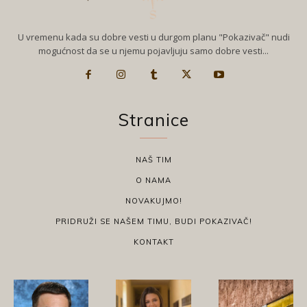
U vremenu kada su dobre vesti u durgom planu "Pokazivač" nudi
mogućnost da se u njemu pojavljuju samo dobre vesti...
Stranice
NAŠ TIM
O NAMA
NOVAKUJMO!
PRIDRUŽI SE NAŠEM TIMU, BUDI POKAZIVAČ!
KONTAKT