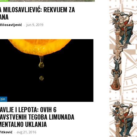
A MILOSAVLJEVIĆ: REKVIJEM ZA
ANA
Milosavljević
-
jun 9, 2019
zin
AVLJE I LEPOTA: OVIH 6
AVSTVENIH TEGOBA LIMUNADA
ENTALNO UKLANJA
itković
-
avg 21, 2016