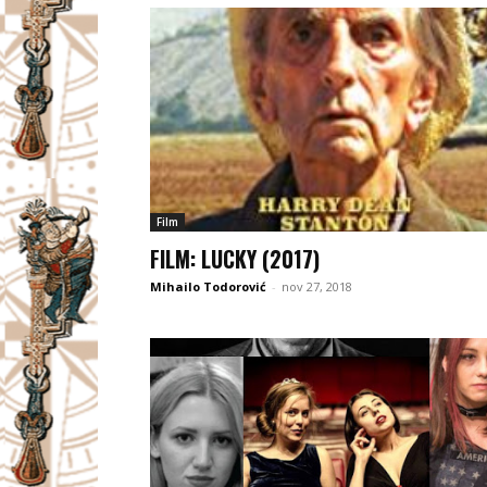
Film
FILM: LUCKY (2017)
Mihailo Todorović
-
nov 27, 2018