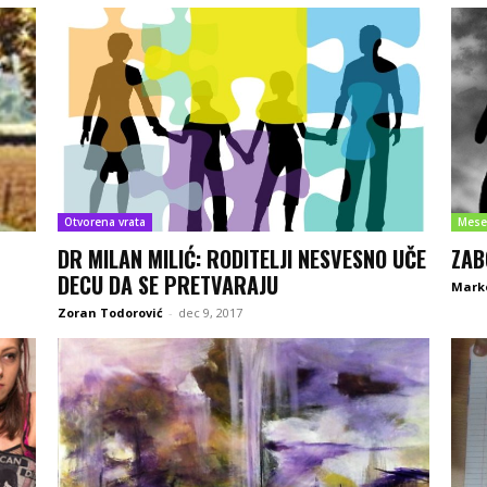
Otvorena vrata
Mese
DR MILAN MILIĆ: RODITELJI NESVESNO UČE
ZAB
DECU DA SE PRETVARAJU
Mark
Zoran Todorović
-
dec 9, 2017