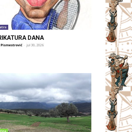
atira
RIKATURA DANA
 Pismestrović
-
jul 30, 2026
čina