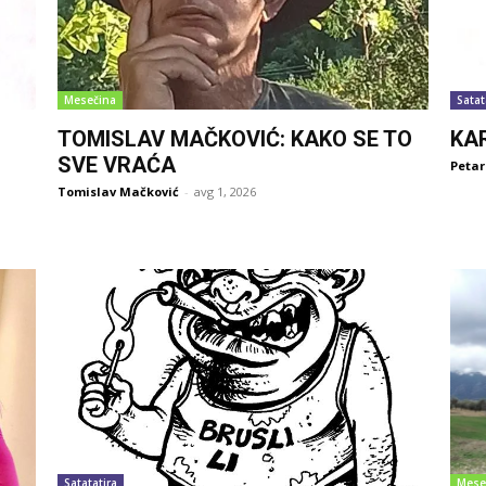
Mesečina
Satat
TOMISLAV MAČKOVIĆ: KAKO SE TO
KA
SVE VRAĆA
Petar
Tomislav Mačković
-
avg 1, 2026
Satatatira
Mese