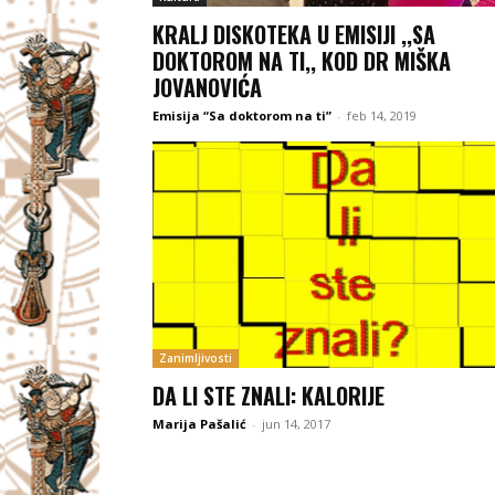
KRALJ DISKOTEKA U EMISIJI ,,SA
DOKTOROM NA TI,, KOD DR MIŠKA
JOVANOVIĆA
Emisija “Sa doktorom na ti”
-
feb 14, 2019
Zanimljivosti
DA LI STE ZNALI: KALORIJE
Marija Pašalić
-
jun 14, 2017