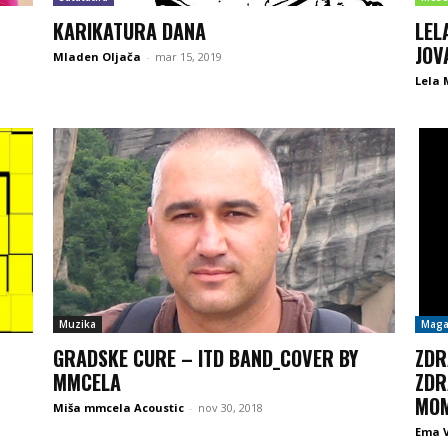
KARIKATURA DANA
LEL
JOV
Mladen Oljača
-
mar 15, 2019
Lela 
Muzika
Maga
GRADSKE CURE – ITD BAND_COVER BY
ZDR
MMCELA
ZDR
MOM
Miša mmcela Acoustic
-
nov 30, 2018
Ema V