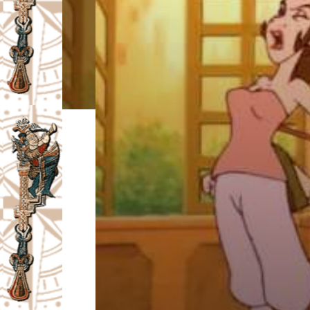
I
V
A
Č