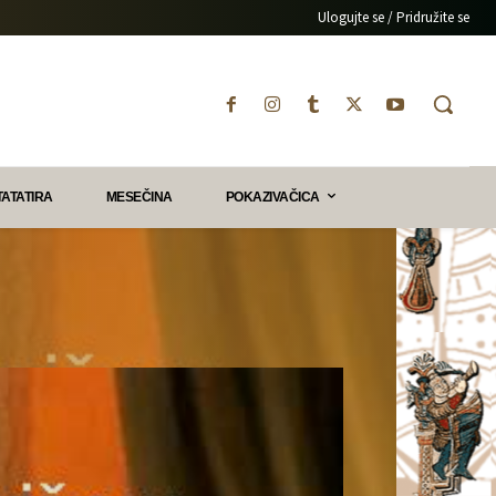
Ulogujte se / Pridružite se
TATATIRA
MESEČINA
POKAZIVAČICA