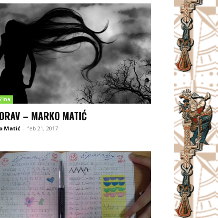
čina
ORAV – MARKO MATIĆ
o Matić
-
feb 21, 2017