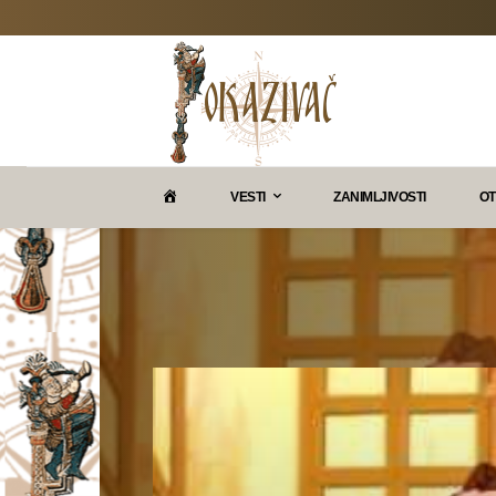
P
VESTI
ZANIMLJIVOSTI
OT
O
K
A
Z