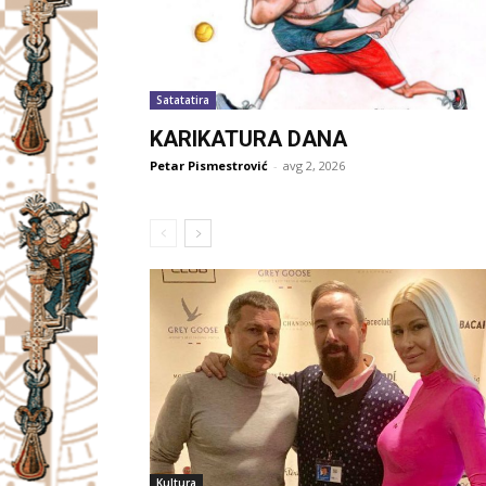
Satatatira
KARIKATURA DANA
Petar Pismestrović
-
avg 2, 2026
Kultura