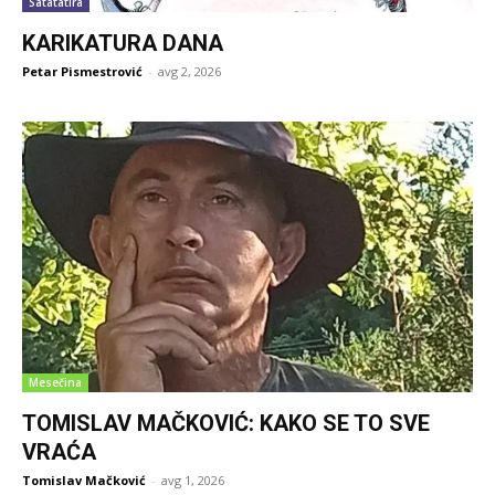
Satatatira
KARIKATURA DANA
Petar Pismestrović
-
avg 2, 2026
Mesečina
TOMISLAV MAČKOVIĆ: KAKO SE TO SVE
VRAĆA
Tomislav Mačković
-
avg 1, 2026