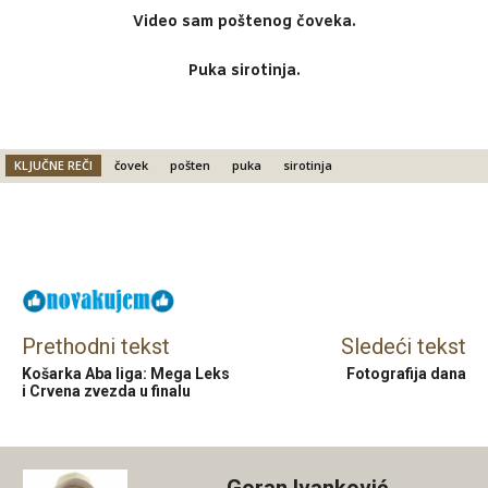
Video sam poštenog čoveka.
Puka sirotinja.
KLJUČNE REČI
čovek
pošten
puka
sirotinja
Facebook
X
Email
Prethodni tekst
Sledeći tekst
Košarka Aba liga: Mega Leks
Fotografija dana
i Crvena zvezda u finalu