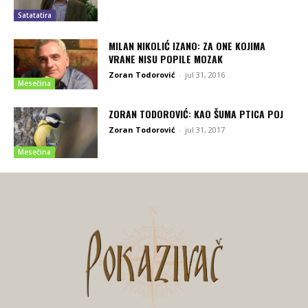
Satatatira
MILAN NIKOLIĆ IZANO: ZA ONE KOJIMA
VRANE NISU POPILE MOZAK
Zoran Todorović
-
jul 31, 2016
Mesečina
ZORAN TODOROVIĆ: KAO ŠUMA PTICA POJ
Zoran Todorović
-
jul 31, 2017
Mesečina