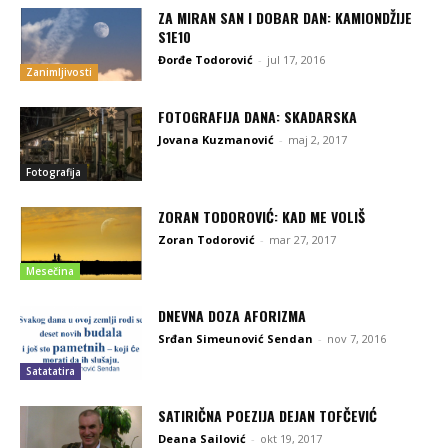
ZA MIRAN SAN I DOBAR DAN: KAMIONDŽIJE
S1E10
Đorđe Todorović
-
jul 17, 2016
Zanimljivosti
FOTOGRAFIJA DANA: SKADARSKA
Jovana Kuzmanović
-
maj 2, 2017
Fotografija
ZORAN TODOROVIĆ: KAD ME VOLIŠ
Zoran Todorović
-
mar 27, 2017
Mesečina
DNEVNA DOZA AFORIZMA
Srđan Simeunović Sendan
-
nov 7, 2016
Satatatira
SATIRIČNA POEZIJA DEJAN TOFČEVIĆ
Deana Sailović
-
okt 19, 2017