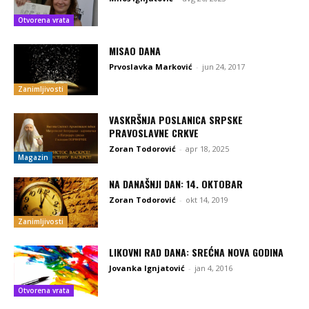
Otvorena vrata
MISAO DANA
Prvoslavka Marković
-
jun 24, 2017
Zanimljivosti
VASKRŠNJA POSLANICA SRPSKE
PRAVOSLAVNE CRKVE
Zoran Todorović
-
apr 18, 2025
Magazin
NA DANAŠNJI DAN: 14. OKTOBAR
Zoran Todorović
-
okt 14, 2019
Zanimljivosti
LIKOVNI RAD DANA: SREĆNA NOVA GODINA
Jovanka Ignjatović
-
jan 4, 2016
Otvorena vrata