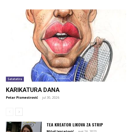
Satatatira
KARIKATURA DANA
Petar Pismestrović
-
jul 30, 2026
TEA KREATOR LIKOVA ZA STRIP
Miloš Ignjatović
-
avg 26, 2023