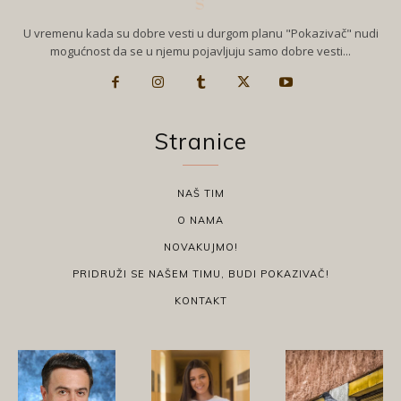
U vremenu kada su dobre vesti u durgom planu "Pokazivač" nudi
mogućnost da se u njemu pojavljuju samo dobre vesti...
Stranice
NAŠ TIM
O NAMA
NOVAKUJMO!
PRIDRUŽI SE NAŠEM TIMU, BUDI POKAZIVAČ!
KONTAKT