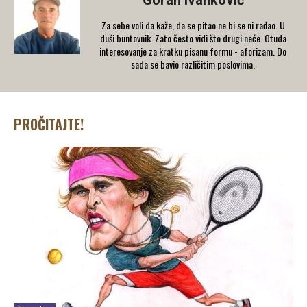
Goran Ivanković
Za sebe voli da kaže, da se pitao ne bi se ni rađao. U
duši buntovnik. Zato često vidi što drugi neće. Otuda
interesovanje za kratku pisanu formu - aforizam. Do
sada se bavio različitim poslovima.
PROČITAJTE!