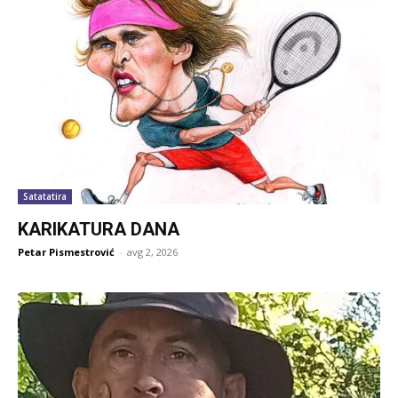
Satatatira
KARIKATURA DANA
Petar Pismestrović
-
avg 2, 2026