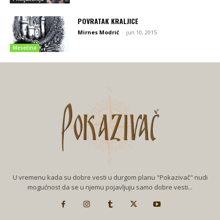
POVRATAK KRALJICE
Mirnes Modrić
-
jun 10, 2015
Mesečina
U vremenu kada su dobre vesti u durgom planu "Pokazivač" nudi
mogućnost da se u njemu pojavljuju samo dobre vesti...