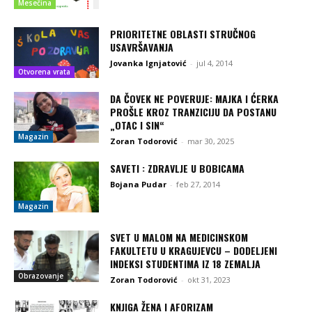
Mesečina
PRIORITETNE OBLASTI STRUČNOG
USAVRŠAVANJA
Jovanka Ignjatović
-
jul 4, 2014
Otvorena vrata
DA ČOVEK NE POVERUJE: MAJKA I ĆERKA
PROŠLE KROZ TRANZICIJU DA POSTANU
„OTAC I SIN“
Magazin
Zoran Todorović
-
mar 30, 2025
SAVETI : ZDRAVLJE U BOBICAMA
Bojana Pudar
-
feb 27, 2014
Magazin
SVET U MALOM NA MEDICINSKOM
FAKULTETU U KRAGUJEVCU – DODELJENI
INDEKSI STUDENTIMA IZ 18 ZEMALJA
Obrazovanje
Zoran Todorović
-
okt 31, 2023
KNJIGA ŽENA I AFORIZAM