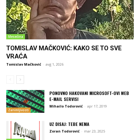
Mesečina
TOMISLAV MAČKOVIĆ: KAKO SE TO SVE
VRAĆA
Tomislav Mačković
-
avg 1, 2026
PONOVNO HAKOVANI MICROSOFT-OVI WEB
E-MAIL SERVISI
Mihailo Todorović
-
apr 17, 2019
Zanimljivosti
UZ DISAJ: TEBE NEMA
Zoran Todorović
-
mar 23, 2025