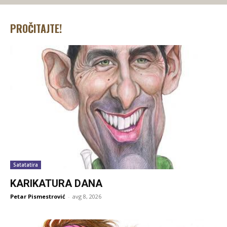
PROČITAJTE!
Satatatira
KARIKATURA DANA
Petar Pismestrović
-
avg 8, 2026