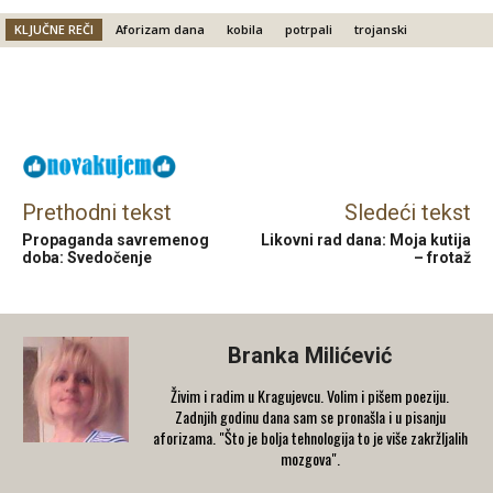
KLJUČNE REČI
Aforizam dana
kobila
potrpali
trojanski
Facebook
X
Email
Prethodni tekst
Sledeći tekst
Propaganda savremenog
Likovni rad dana: Moja kutija
doba: Svedočenje
– frotaž
Branka Milićević
Živim i radim u Kragujevcu. Volim i pišem poeziju.
Zadnjih godinu dana sam se pronašla i u pisanju
aforizama. "Što je bolja tehnologija to je više zakržljalih
mozgova".