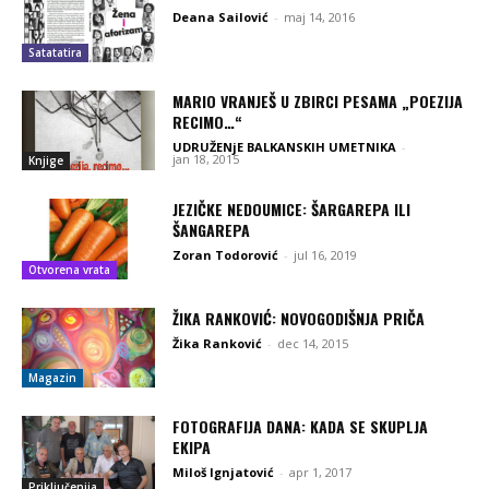
Deana Sailović
-
maj 14, 2016
Satatatira
MARIO VRANJEŠ U ZBIRCI PESAMA „POEZIJA
RECIMO…“
UDRUŽENjE BALKANSKIH UMETNIKA
-
jan 18, 2015
Knjige
JEZIČKE NEDOUMICE: ŠARGAREPA ILI
ŠANGAREPA
Zoran Todorović
-
jul 16, 2019
Otvorena vrata
ŽIKA RANKOVIĆ: NOVOGODIŠNJA PRIČA
Žika Ranković
-
dec 14, 2015
Magazin
FOTOGRAFIJA DANA: KADA SE SKUPLJA
EKIPA
Miloš Ignjatović
-
apr 1, 2017
Priključenija