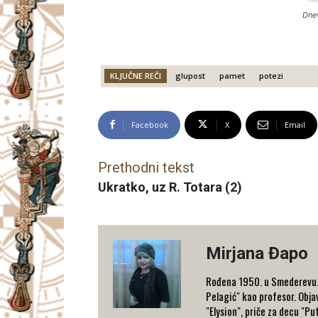
Dne
KLJUČNE REČI
glupost
pamet
potezi
Facebook
X
Email
Prethodni tekst
Ukratko, uz R. Totara (2)
Mirjana Đapo
Rođena 1950. u Smederevu. Z
Pelagić" kao profesor. Objav
"Elysion", priče za decu "Pu