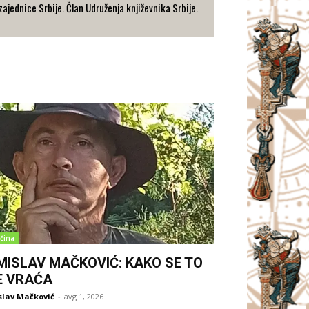
ajednice Srbije. Član Udruženja književnika Srbije.
čina
MISLAV MAČKOVIĆ: KAKO SE TO
E VRAĆA
slav Mačković
-
avg 1, 2026