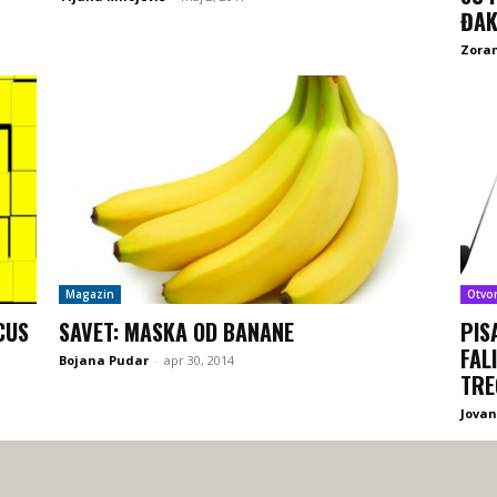
ĐAK
Zoran
Magazin
Otvo
CUS
SAVET: MASKA OD BANANE
PIS
FAL
Bojana Pudar
-
apr 30, 2014
TRE
Jovan