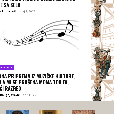
E SA SELA
 Todorović
-
maj 8, 2017
rena vrata
ANA PRIPREMA IZ MUZIČKE KULTURE,
ILA MI SE PROŠENA MOMA TON FA,
ĆI RAZRED
ka Ignjatović
-
apr 11, 2016