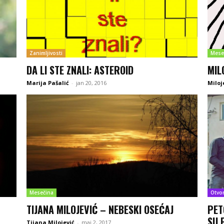
Zanimljivosti
Mese
DA LI STE ZNALI: ASTEROID
MIL
Marija Pašalić
-
jan 20, 2016
Miloj
Mesečina
Otvo
TIJANA MILOJEVIĆ – NEBESKI OSEĆAJ
PET
SU 
Tijana Milojević
-
maj 2, 2017