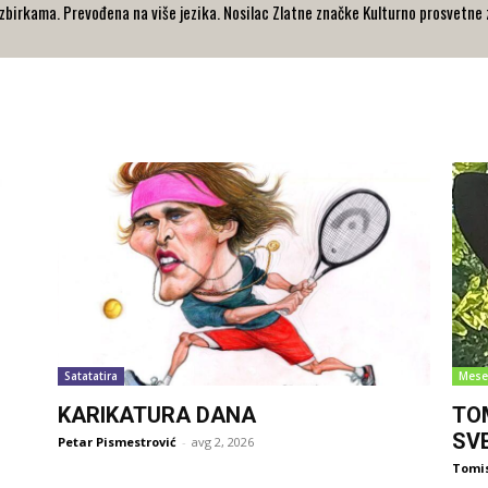
zbirkama. Prevođena na više jezika. Nosilac Zlatne značke Kulturno prosvetne z
Satatatira
Mese
KARIKATURA DANA
TO
SV
Petar Pismestrović
-
avg 2, 2026
Tomi