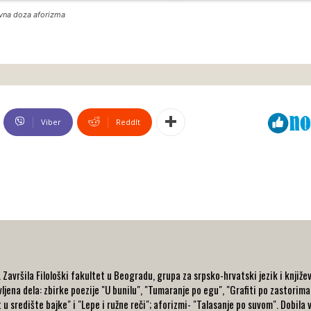
vna doza aforizma
Viber
ReddIt
avršila Filološki fakultet u Beogradu, grupa za srpsko-hrvatski jezik i književ
ljena dela: zbirke poezije "U bunilu", "Tumaranje po egu", "Grafiti po zastorima
t u središte bajke" i "Lepe i ružne reči"; aforizmi- "Talasanje po suvom". Dobila