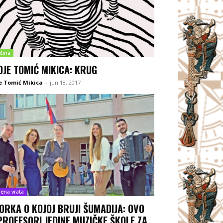
čina
OJE TOMIĆ MIKICA: KRUG
e Tomić Mikica
-
jun 18, 2017
rena vrata
ORKA O KOJOJ BRUJI ŠUMADIJA: OVO
PROFESORI JEDINE MUZIČKE ŠKOLE ZA