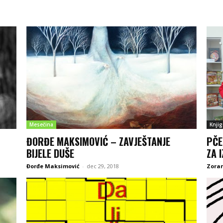
Mesečina
Knjig
ĐORĐE MAKSIMOVIĆ – ZAVJEŠTANJE
PČE
BIJELE DUŠE
ZA 
Đorđe Maksimović
-
dec 29, 2018
Zoran