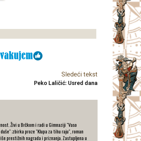
Sledeći tekst
Peko Laličić: Usred dana
nost. Živi u Brčkom i radi u Gimnaziji "Vaso
 duše" ;zbirka proze "Klupa za tihu raju", roman
 više prestižnih nagrada i priznanja. Zastupljena u