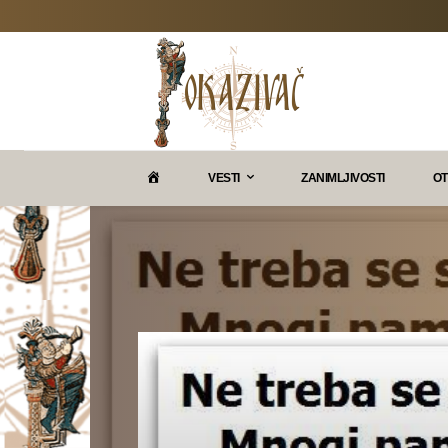
P
VESTI
ZANIMLJIVOSTI
OT
O
K
A
Z