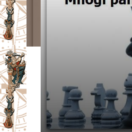
I
V
A
Č