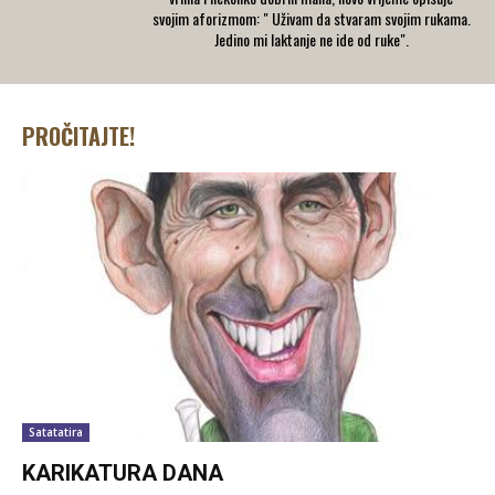
svojim aforizmom: " Uživam da stvaram svojim rukama.
Jedino mi laktanje ne ide od ruke".
PROČITAJTE!
Satatatira
KARIKATURA DANA