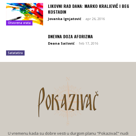
LIKOVNI RAD DANA: MARKO KRALJEVIĆ I BEG
KOSTADIN
Jovanka Ignjatović
-
apr 26, 2016
Otvorena vrata
DNEVNA DOZA AFORIZMA
Deana Sailović
-
feb 17, 2016
Satatatira
U vremenu kada su dobre vesti u durgom planu "Pokazivač" nudi