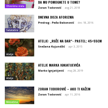
DA MU POMOGNETE U TOME?
Otvorena vrata
Zoran Todorović
-
avg 21, 2018
DNEVNA DOZA AFORIZMA
Predrag - Peđa Đakonović
-
dec 18, 2016
Satatatira
ATELJE: „RUŽE NA DAR“- PASTEL; 45×55CM
Snežana Kujundžić
-
apr 3, 2015
Atelje
ATELJE MARKA IGNJATIJEVIĆA
Marko Ignjatijević
-
maj 28, 2019
Atelje
ZORAN TODOROVIĆ – AKO TI KAŽEM
Zoran Todorović
-
apr 11, 2016
Mesečina