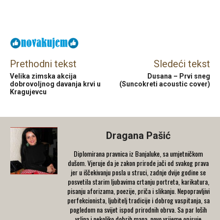
Facebook
X
Email
Prethodni tekst
Sledeći tekst
Velika zimska akcija
Dusana – Prvi sneg
dobrovoljnog davanja krvi u
(Suncokreti acoustic cover)
Kragujevcu
Dragana Pašić
Diplomirana pravnica iz Banjaluke, sa umjetničkom
dušom. Vjeruje da je zakon prirode jači od svakog prava
jer u iščekivanju posla u struci, zadnje dvije godine se
posvetila starim ljubavima crtanju portreta, karikatura,
pisanju aforizama, poezije, priča i slikanju. Nepopravljivi
perfekcionista, ljubitelj tradicije i dobrog vaspitanja, sa
pogledom na svijet ispod prirodnih obrva. Sa par loših
vrlina i nekoliko dobrih mana, novo vrijeme opisuje