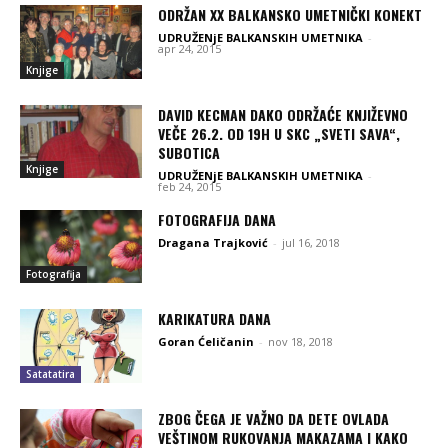
ODRŽAN XX BALKANSKO UMETNIČKI KONEKT
UDRUŽENjE BALKANSKIH UMETNIKA
-
apr 24, 2015
Knjige
DAVID KECMAN DAKO ODRŽAĆE KNJIŽEVNO
VEČE 26.2. OD 19H U SKC „SVETI SAVA“,
SUBOTICA
Knjige
UDRUŽENjE BALKANSKIH UMETNIKA
-
feb 24, 2015
FOTOGRAFIJA DANA
Dragana Trajković
-
jul 16, 2018
Fotografija
KARIKATURA DANA
Goran Ćeličanin
-
nov 18, 2018
Satatatira
ZBOG ČEGA JE VAŽNO DA DETE OVLADA
VEŠTINOM RUKOVANJA MAKAZAMA I KAKO