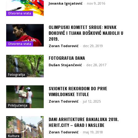
Jovanka Ignjatović
-
nov 9, 2016
Otvorena vrata
OLIMPIJSKI KOMITET SRBIJE: NOVAK
ĐOKOVIĆ I TIJANA BOŠKOVIĆ NAJBOLJI U
2019.
Otvorena vrata
Zoran Todorović
-
dec 29, 2019
FOTOGRAFIJA DANA
Dušan Stojančević
-
dec 28, 2017
Fotografija
SVJONTEK REKORDOM DO PRVE
VIMBLDONSKE TITULE
Zoran Todorović
-
jul 12, 2025
Priključenija
DANI ARHITEKTURE BANJALUKA 2018.
HERIT.CITY – GRAD I NASLEĐE
Zoran Todorović
-
maj 19, 2018
Kultura