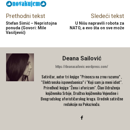
Prethodni tekst
Sledeći tekst
Stefan Simić – Nepristojna
U Nišu napravili robota za
ponuda (Govori: Mile
NATO, a evo šta on sve može
Vasiljević)
Deana Sailović
https://deanasailovic.wordpress.com/
Satiričar, autor tri knjige “Princeza na zrnu razuma” ,
“Elektronska ispovedaonica” i "Koji sam ja meni idiot".
Priređivač knjige "Žena i aforizam". Član Udruženja
književnika Srbije, Društva književnika Vojvodine i
Beogradskog aforističarskog kruga. Urednik satirične
redakcije na Pokazivaču.