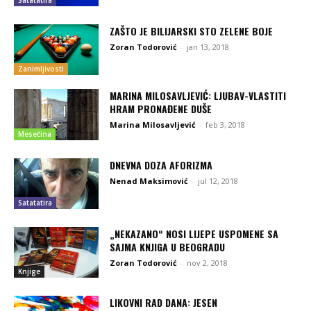
ZAŠTO JE BILIJARSKI STO ZELENE BOJE
Zoran Todorović
-
jan 13, 2018
Zanimljivosti
MARINA MILOSAVLJEVIĆ: LJUBAV-VLASTITI
HRAM PRONAĐENE DUŠE
Marina Milosavljević
-
feb 3, 2018
Mesečina
DNEVNA DOZA AFORIZMA
Nenad Maksimović
-
jul 12, 2018
Satatatira
„NEKAZANO“ NOSI LIJEPE USPOMENE SA
SAJMA KNJIGA U BEOGRADU
Zoran Todorović
-
nov 2, 2018
Knjige
LIKOVNI RAD DANA: JESEN