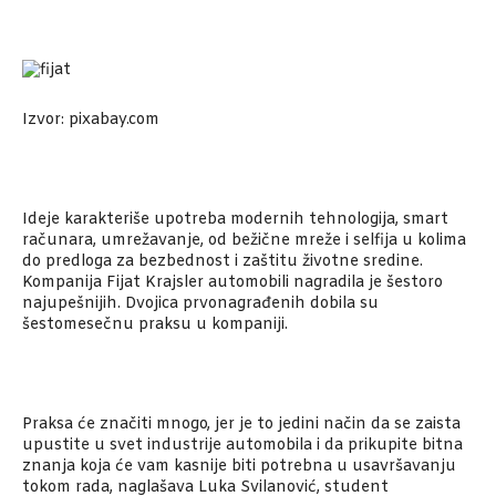
Izvor: pixabay.com
Ideje karakteriše upotreba modernih tehnologija, smart
računara, umrežavanje, od bežične mreže i selfija u kolima
do predloga za bezbednost i zaštitu životne sredine.
Kompanija Fijat Krajsler automobili nagradila je šestoro
najupešnijih. Dvojica prvonagrađenih dobila su
šestomesečnu praksu u kompaniji.
Praksa će značiti mnogo, jer je to jedini način da se zaista
upustite u svet industrije automobila i da prikupite bitna
znanja koja će vam kasnije biti potrebna u usavršavanju
tokom rada, naglašava Luka Svilanović, student