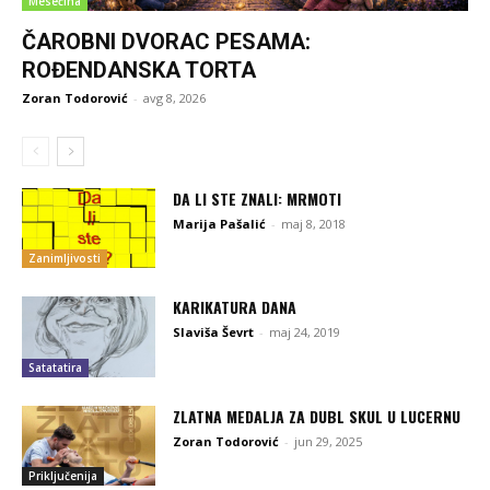
Mesečina
ČAROBNI DVORAC PESAMA:
ROĐENDANSKA TORTA
Zoran Todorović
-
avg 8, 2026
DA LI STE ZNALI: MRMOTI
Marija Pašalić
-
maj 8, 2018
Zanimljivosti
KARIKATURA DANA
Slaviša Ševrt
-
maj 24, 2019
Satatatira
ZLATNA MEDALJA ZA DUBL SKUL U LUCERNU
Zoran Todorović
-
jun 29, 2025
Priključenija