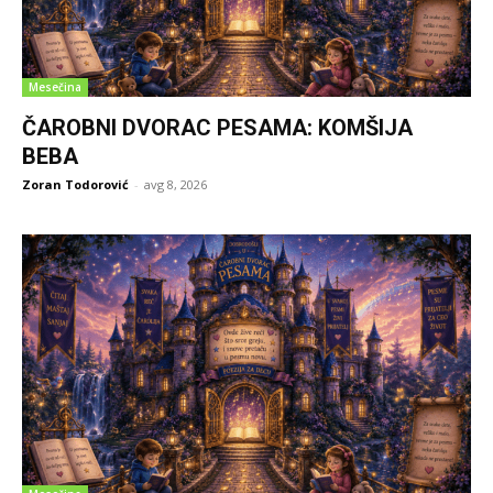
Mesečina
ČAROBNI DVORAC PESAMA: KOMŠIJA
BEBA
Zoran Todorović
-
avg 8, 2026