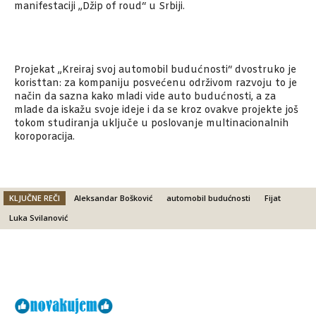
manifestaciji „Džip of roud“ u Srbiji.
Projekat „Kreiraj svoj automobil budućnosti“ dvostruko je
koristtan: za kompaniju posvećenu održivom razvoju to je
način da sazna kako mladi vide auto budućnosti, a za
mlade da iskažu svoje ideje i da se kroz ovakve projekte još
tokom studiranja uključe u poslovanje multinacionalnih
koroporacija.
KLJUČNE REČI
Aleksandar Bošković
automobil budućnosti
Fijat
Luka Svilanović
Facebook
X
Email