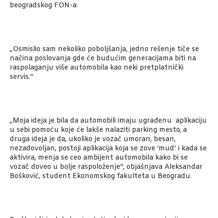
beogradskog FON-a:
„Osmislio sam nekoliko poboljšanja, jedno rešenje tiče se
načina poslovanja gde će budućim generacijama biti na
raspolaganju više automobila kao neki pretplatnički
servis.“
„Moja ideja je bila da automobili imaju ugrađenu aplikaciju
u sebi pomoću koje će lakše nalaziti parking mesto, a
druga ideja je da, ukoliko je vozač umoran, besan,
nezadovoljan, postoji aplikacija koja se zove ‘mud’ i kada se
aktivira, menja se ceo ambijent automobila kako bi se
vozač doveo u bolje raspoloženje“, objašnjava Aleksandar
Bošković, student Ekonomskog fakulteta u Beogradu.