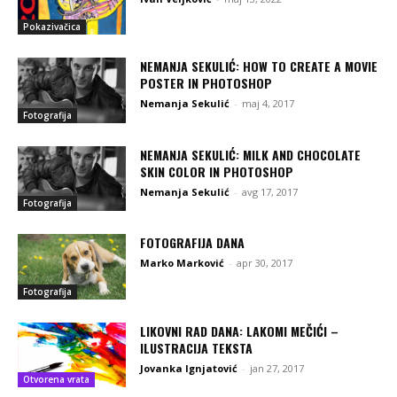
Pokazivačica
NEMANJA SEKULIĆ: HOW TO CREATE A MOVIE
POSTER IN PHOTOSHOP
Nemanja Sekulić
-
maj 4, 2017
Fotografija
NEMANJA SEKULIĆ: MILK AND CHOCOLATE
SKIN COLOR IN PHOTOSHOP
Nemanja Sekulić
-
avg 17, 2017
Fotografija
FOTOGRAFIJA DANA
Marko Marković
-
apr 30, 2017
Fotografija
LIKOVNI RAD DANA: LAKOMI MEČIĆI –
ILUSTRACIJA TEKSTA
Jovanka Ignjatović
-
jan 27, 2017
Otvorena vrata