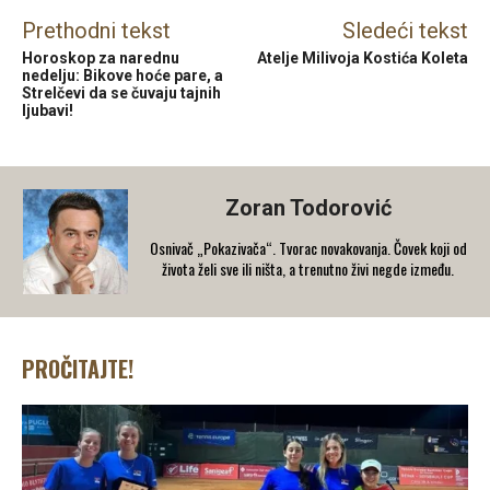
Prethodni tekst
Sledeći tekst
Horoskop za narednu
Atelje Milivoja Kostića Koleta
nedelju: Bikove hoće pare, a
Strelčevi da se čuvaju tajnih
ljubavi!
Zoran Todorović
Osnivač „Pokazivača“. Tvorac novakovanja. Čovek koji od
života želi sve ili ništa, a trenutno živi negde između.
PROČITAJTE!