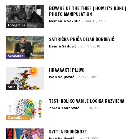
BEWARE OF THE THIEF | HOW IT’S DONE |
PHOTO MANIPULATION
Nemanja Sekulić
-
mar 16, 2017
Fotografija
SATIRIČNA PRIČA DEJAN ĐORĐEVIĆ
Deana Sailović
-
apr 17, 2018
Satatatira
HRAAAAKT! PLJUV!
Ivan Veljković
-
okt 23, 2020
Strip
TEST: KOLIKO VAM JE LOGIKA RAZVIJENA
Zoran Todorović
-
jul 28, 2018
Zanimljivosti
SVETLA BUDUĆNOST
Ivan Veljković
-
maj 13, 2022