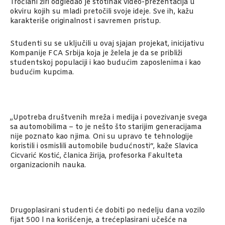
Tročlani žiri odgledao je stotinak video-prezentacija u
okviru kojih su mladi pretočili svoje ideje. Sve ih, kažu
karakteriše originalnost i savremen pristup.
Studenti su se uključili u ovaj sjajan projekat, inicijativu
Kompanije FCA Srbija koja je želela je da se približi
studentskoj populaciji i kao budućim zaposlenima i kao
budućim kupcima.
„Upotreba društvenih mreža i medija i povezivanje svega
sa automobilima – to je nešto što starijim generacijama
nije poznato kao njima. Oni su upravo te tehnologije
koristili i osmislili automobile budućnosti“, kaže Slavica
Cicvarić Kostić, članica žirija, profesorka Fakulteta
organizacionih nauka.
Drugoplasirani studenti će dobiti po nedelju dana vozilo
fijat 500 l na korišćenje, a trećeplasirani učešće na