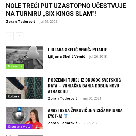
NOLE TREĆI PUT UZASTOPNO UČESTVUJE
NA TURNIRU „SIX KINGS SLAM“!
Zoran Todorović
-
jul 29, 2026
LJILJANA SKELIĆ VEMIČ: PITANJE
Ljiljana Skelić Vemić
-
jul 26, 2018
Mesečina
PODZEMNI TUNEL IZ DRUGOG SVETSKOG
RATA – VRNJAČKA BANJA DOBIJA NOVU
ATRAKCIJU
Kultura
Zoran Todorović
-
maj 30, 2021
ANASTASIJA ŽIVKOVIĆ JE VICEŠAMPIONKA
EYOF-A!
Zoran Todorović
-
jul 22, 2025
Otvorena vrata