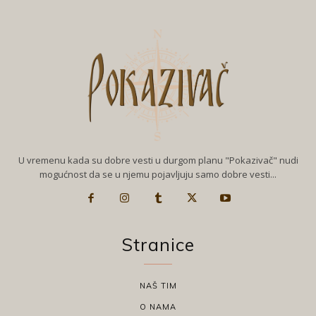
U vremenu kada su dobre vesti u durgom planu "Pokazivač" nudi
mogućnost da se u njemu pojavljuju samo dobre vesti...
Stranice
NAŠ TIM
O NAMA