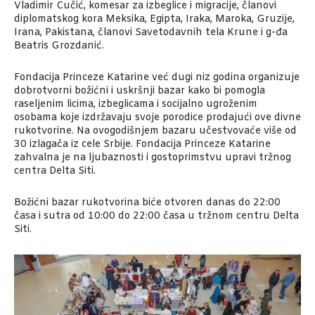
Vladimir Cučić, komesar za izbeglice i migracije, članovi
diplomatskog kora Meksika, Egipta, Iraka, Maroka, Gruzije,
Irana, Pakistana, članovi Savetodavnih tela Krune i g-đa
Beatris Grozdanić.
Fondacija Princeze Katarine već dugi niz godina organizuje
dobrotvorni božićni i uskršnji bazar kako bi pomogla
raseljenim licima, izbeglicama i socijalno ugroženim
osobama koje izdržavaju svoje porodice prodajući ove divne
rukotvorine. Na ovogodišnjem bazaru učestvovaće više od
30 izlagača iz cele Srbije. Fondacija Princeze Katarine
zahvalna je na ljubaznosti i gostoprimstvu upravi tržnog
centra Delta Siti.
Božićni bazar rukotvorina biće otvoren danas do 22:00
časa i sutra od 10:00 do 22:00 časa u tržnom centru Delta
Siti.