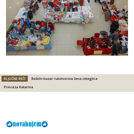
KLJUČNE REČI
Božićni bazar rukotvorina žena izbeglica
Princeza Katarina
Facebook
X
Email