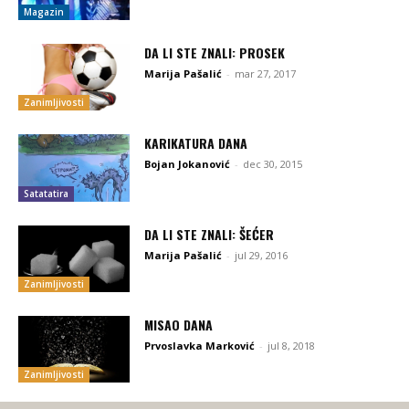
Magazin
DA LI STE ZNALI: PROSEK
Marija Pašalić
-
mar 27, 2017
Zanimljivosti
KARIKATURA DANA
Bojan Jokanović
-
dec 30, 2015
Satatatira
DA LI STE ZNALI: ŠEĆER
Marija Pašalić
-
jul 29, 2016
Zanimljivosti
MISAO DANA
Prvoslavka Marković
-
jul 8, 2018
Zanimljivosti