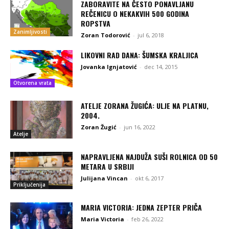
ZABORAVITE NA ČESTO PONAVLJANU
REČENICU O NEKAKVIH 500 GODINA
ROPSTVA
Zanimljivosti
Zoran Todorović
-
jul 6, 2018
LIKOVNI RAD DANA: ŠUMSKA KRALJICA
Jovanka Ignjatović
-
dec 14, 2015
Otvorena vrata
ATELJE ZORANA ŽUGIĆA: ULJE NA PLATNU,
2004.
Zoran Žugić
-
jun 16, 2022
Atelje
NAPRAVLJENA NAJDUŽA SUŠI ROLNICA OD 50
METARA U SRBIJI
Julijana Vincan
-
okt 6, 2017
Priključenija
MARIA VICTORIA: JEDNA ZEPTER PRIČA
Maria Victoria
-
feb 26, 2022