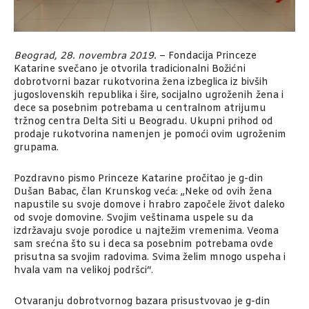
Beograd, 28. novembra 2019.
– Fondacija Princeze
Katarine svečano je otvorila tradicionalni Božićni
dobrotvorni bazar rukotvorina žena izbeglica iz bivših
jugoslovenskih republika i šire, socijalno ugroženih žena i
dece sa posebnim potrebama u centralnom atrijumu
tržnog centra Delta Siti u Beogradu. Ukupni prihod od
prodaje rukotvorina namenjen je pomoći ovim ugroženim
grupama.
Pozdravno pismo Princeze Katarine pročitao je g-din
Dušan Babac, član Krunskog veća: „Neke od ovih žena
napustile su svoje domove i hrabro započele život daleko
od svoje domovine. Svojim veštinama uspele su da
izdržavaju svoje porodice u najtežim vremenima. Veoma
sam srećna što su i deca sa posebnim potrebama ovde
prisutna sa svojim radovima. Svima želim mnogo uspeha i
hvala vam na velikoj podršci“.
Otvaranju dobrotvornog bazara prisustvovao je g-din