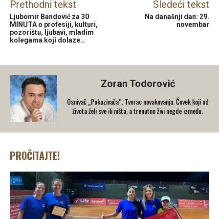
Prethodni tekst
Sledeći tekst
Ljubomir Bandović za 30
Na današnji dan: 29.
MINUTA o profesiji, kulturi,
novembar
pozorištu, ljubavi, mladim
kolegama koji dolaze…
Zoran Todorović
Osnivač „Pokazivača“. Tvorac novakovanja. Čovek koji od
života želi sve ili ništa, a trenutno živi negde između.
PROČITAJTE!