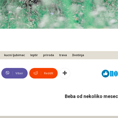
kucni ljubimac
leptir
priroda
trava
životinja
Viber
ReddIt
Beba od nekoliko meseci 