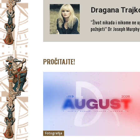
Dragana Trajk
“Život nikada i nikome ne u
požnjeti” Dr Joseph Murphy
PROČITAJTE!
Fotografija