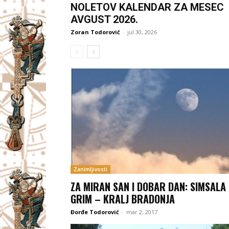
NOLETOV KALENDAR ZA MESEC
AVGUST 2026.
Zoran Todorović
-
jul 30, 2026
Zanimljivosti
ZA MIRAN SAN I DOBAR DAN: SIMSALA
GRIM – KRALJ BRADONJA
Đorđe Todorović
-
mar 2, 2017