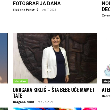
FOTOGRAFIJA DANA
NO
DE
Slađana Pantelić
-
dec 7, 2025
Zoran
Mesečina
Atelj
DRAGANA KIKLIĆ – ŠTA BEBE UČE MAME I
ATE
TATE
Dobro
Dragana Kiklić
-
feb 27, 2021