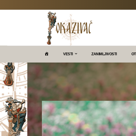
P
VESTI
ZANIMLJIVOSTI
OT
O
K
A
Z