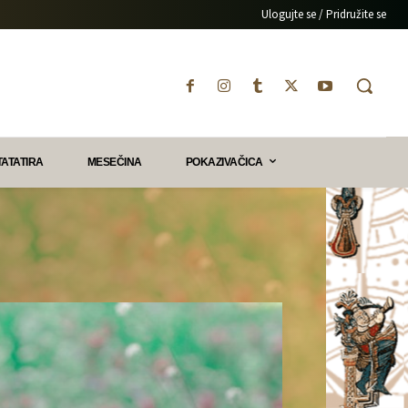
Ulogujte se / Pridružite se
TATATIRA
MESEČINA
POKAZIVAČICA