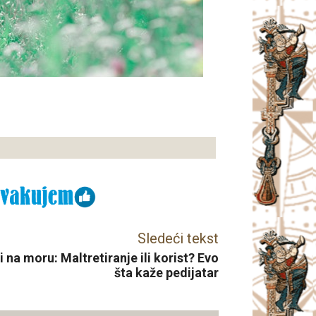
Sledeći tekst
na moru: Maltretiranje ili korist? Evo
šta kaže pedijatar