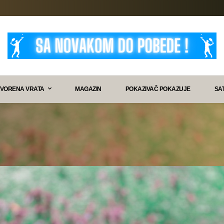
VORENA VRATA
MAGAZIN
POKAZIVAČ POKAZUJE
SA