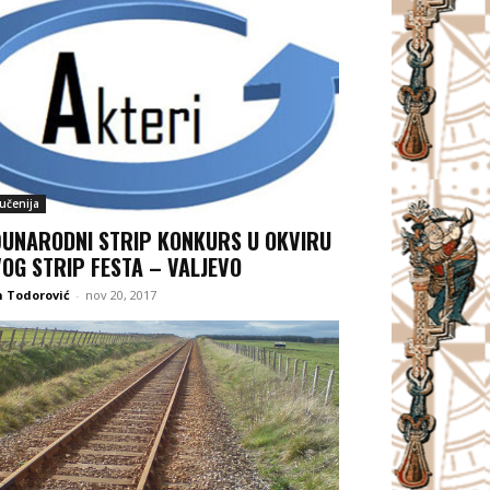
jučenija
UNARODNI STRIP KONKURS U OKVIRU
OG STRIP FESTA – VALJEVO
 Todorović
-
nov 20, 2017