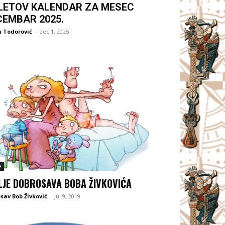
LETOV KALENDAR ZA MESEC
CEMBAR 2025.
 Todorović
-
dec 1, 2025
e
LJE DOBROSAVA BOBA ŽIVKOVIĆA
sav Bob Živković
-
jul 9, 2019