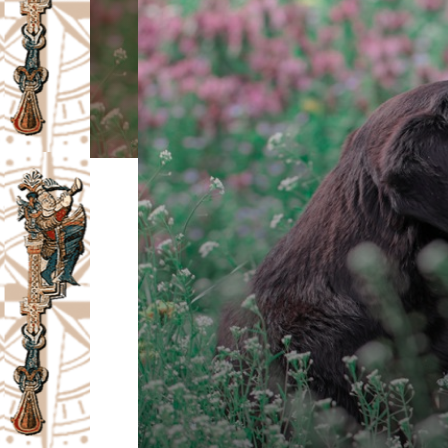
I
V
A
Č