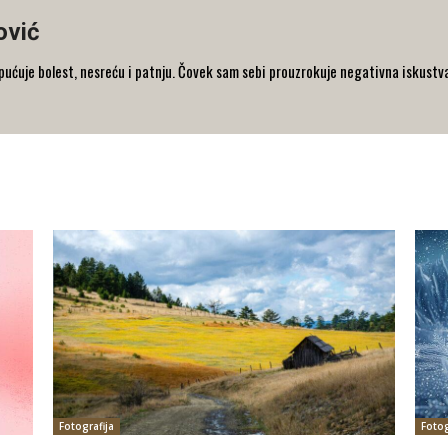
ović
pućuje bolest, nesreću i patnju. Čovek sam sebi prouzrokuje negativna iskustva 
Fotografija
Fotog