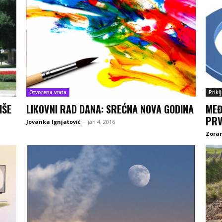
Otvorena vrata
Prikl
IŠE
LIKOVNI RAD DANA: SREĆNA NOVA GODINA
MEĐ
PRV
Jovanka Ignjatović
-
jan 4, 2016
Zoran