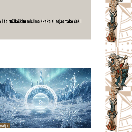
i to rušilačkim mislima /kako si sejao tako ćeš i
rafija