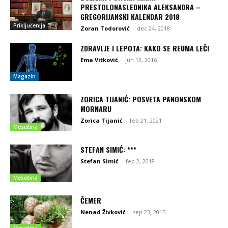
PRESTOLONASLEDNIKA ALEKSANDRA –
GREGORIJANSKI KALENDAR 2018
Priključenija
Zoran Todorović
-
dec 24, 2018
ZDRAVLJE I LEPOTA: KAKO SE REUMA LEČI
Ema Vitković
-
jun 12, 2016
Magazin
ZORICA TIJANIĆ: POSVETA PANONSKOM
MORNARU
Zorica Tijanić
-
feb 21, 2021
Mesečina
STEFAN SIMIĆ: ***
Stefan Simić
-
feb 2, 2018
Mesečina
ČEMER
Nenad Živković
-
sep 23, 2015