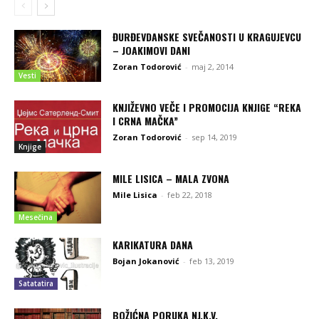
ĐURĐEVDANSKE SVEČANOSTI U KRAGUJEVCU
– JOAKIMOVI DANI
Zoran Todorović
-
maj 2, 2014
Vesti
KNJIŽEVNO VEČE I PROMOCIJA KNJIGE “REKA
I CRNA MAČKA”
Zoran Todorović
-
sep 14, 2019
Knjige
MILE LISICA – MALA ZVONA
Mile Lisica
-
feb 22, 2018
Mesečina
KARIKATURA DANA
Bojan Jokanović
-
feb 13, 2019
Satatatira
BOŽIĆNA PORUKA NJ.K.V.