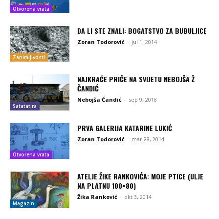
Otvorena vrata
DA LI STE ZNALI: BOGATSTVO ZA BUBULJICE
Zoran Todorović
-
jul 1, 2014
Zanimljivosti
NAJKRAĆE PRIČE NA SVIJETU NEBOJŠA Ž
ČANDIĆ
Nebojša Čandić
-
sep 9, 2018
Satatatira
PRVA GALERIJA KATARINE LUKIĆ
Zoran Todorović
-
mar 28, 2014
Otvorena vrata
ATELJE ŽIKE RANKOVIĆA: MOJE PTICE (ULJE
NA PLATNU 100×80)
Žika Ranković
-
okt 3, 2014
Magazin