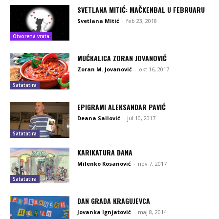
SVETLANA MITIĆ: MAČKENBAL U FEBRUARU
Svetlana Mitić
-
feb 23, 2018
Otvorena vrata
MUĆKALICA ZORAN JOVANOVIĆ
Zoran M. Jovanović
-
okt 16, 2017
Satatatira
EPIGRAMI ALEKSANDAR PAVIĆ
Deana Sailović
-
jul 10, 2017
Satatatira
KARIKATURA DANA
Milenko Kosanović
-
nov 7, 2017
Satatatira
DAN GRADA KRAGUJEVCA
Jovanka Ignjatović
-
maj 8, 2014