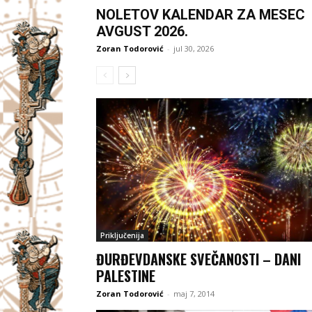
NOLETOV KALENDAR ZA MESEC
AVGUST 2026.
Zoran Todorović
-
jul 30, 2026
Priključenija
ĐURĐEVDANSKE SVEČANOSTI – DANI
PALESTINE
Zoran Todorović
-
maj 7, 2014