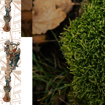
I
V
A
Č