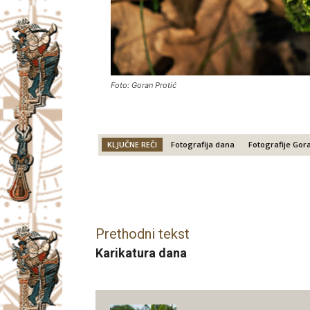
Foto: Goran Protić
KLJUČNE REČI
Fotografija dana
Fotografije Gor
Facebook
X
Email
Prethodni tekst
Karikatura dana