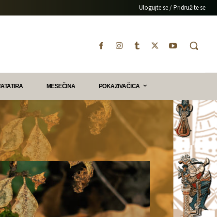
Ulogujte se / Pridružite se
TATATIRA
MESEČINA
POKAZIVAČICA