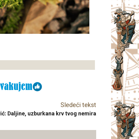
Sledeći tekst
ić: Daljine, uzburkana krv tvog nemira