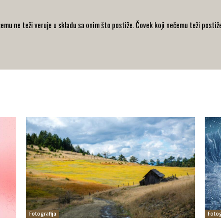
emu ne teži veruje u skladu sa onim što postiže. Čovek koji nečemu teži postiže
Fotografija
Fotog