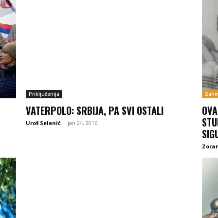
Priključenija
Zanim
VATERPOLO: SRBIJA, PA SVI OSTALI
OVA
STU
Uroš Selenić
-
jan 24, 2016
SIG
Zoran