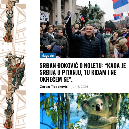
Magazin
SRĐAN ĐOKOVIĆ O NOLETU: “KADA JE
SRBIJA U PITANJU, TU KIDAM I NE
OKREĆEM SE”.
Zoran Todorović
-
jun 6, 2024