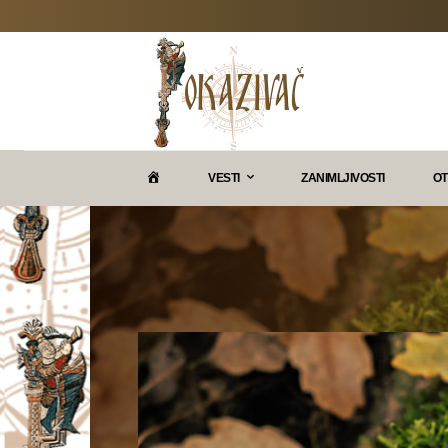
P
VESTI
ZANIMLJIVOSTI
OT
O
K
A
Z