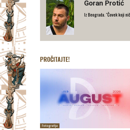
Goran Protić
Iz Beograda. "Čovek koji nič
PROČITAJTE!
Fotografija