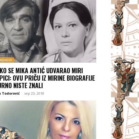
ljivosti
KO SE MIKA ANTIĆ UDVARAO MIRI
PICI: OVU PRIČU IZ MIRINE BIOGRAFIJE
URNO NISTE ZNALI
 Todorović
-
sep 23, 2018