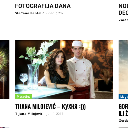
FOTOGRAFIJA DANA
NO
DE
Slađana Pantelić
-
dec 7, 2025
Zoran
Mesečina
Maga
TIJANA MILOJEVIĆ – КУХНЯ :)))
GOR
ILI
Tijana Milojević
-
jul 11, 2017
Gord