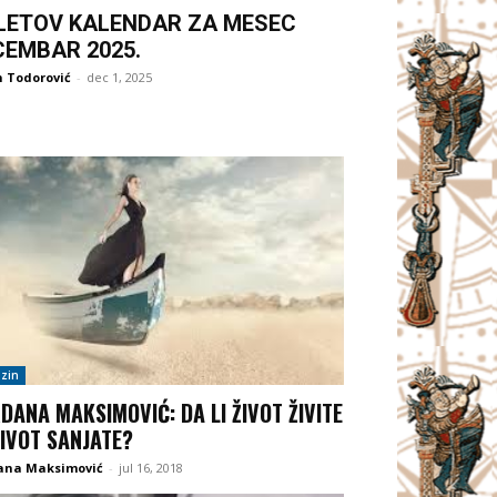
LETOV KALENDAR ZA MESEC
CEMBAR 2025.
 Todorović
-
dec 1, 2025
zin
DANA MAKSIMOVIĆ: DA LI ŽIVOT ŽIVITE
 ŽIVOT SANJATE?
ana Maksimović
-
jul 16, 2018