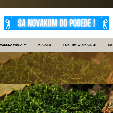
VORENA VRATA
MAGAZIN
POKAZIVAČ POKAZUJE
SA