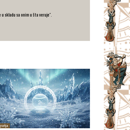
 u skladu sa onim u šta veruje".
rafija