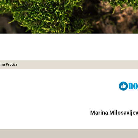
ana Protića
Viber
ReddIt
Marina Milosavljev