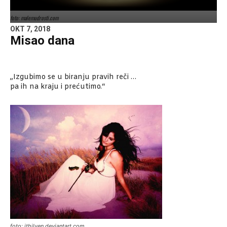
foto: malemudrosti.com
OKT 7, 2018
Misao dana
„Izgubimo se u biranju pravih reči …
pa ih na kraju i prećutimo.“
foto: ithilyen.deviantart.com