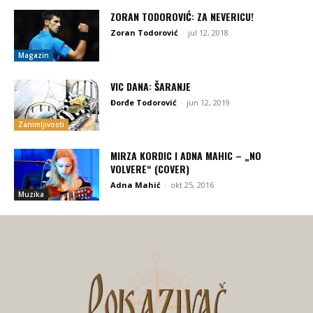
ZORAN TODOROVIĆ: ZA NEVERICU!
Zoran Todorović
-
jul 12, 2018
Magazin
VIC DANA: ŠARANJE
Đorđe Todorović
-
jun 12, 2019
Zanimljivosti
MIRZA KORDIC I ADNA MAHIC – „NO
VOLVERE“ (COVER)
Adna Mahić
-
okt 25, 2016
Muzika