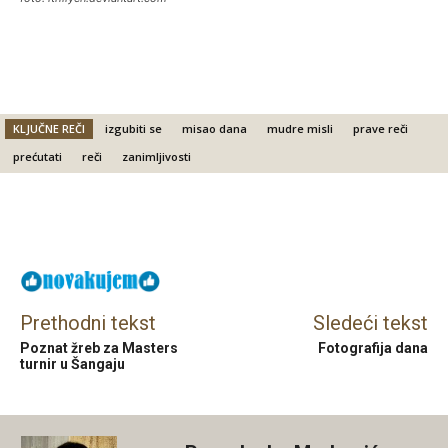
KLJUČNE REČI
izgubiti se
misao dana
mudre misli
prave reči
prećutati
reči
zanimljivosti
Facebook
X
Email
Prethodni tekst
Sledeći tekst
Poznat žreb za Masters
Fotografija dana
turnir u Šangaju