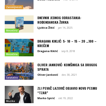
Zanimljivosti
DNEVNIK JEDNOG ODRASTANJA:
ROĐENDANSKA ŽURKA
Ljubica Žikić
-
jan 14, 2025
Mesečina
DRAGANA KIKLIĆ: 5- 10 – 15 – 20 …100 –
KREĆEM
Dragana Kiklić
-
sep 8, 2018
Mesečina
OLIVER JANKOVIĆ: KOMŠINICA SA DRUGOG
SPRATA
Oliver Janković
-
dec 30, 2021
Satatatira
ZLI PEVAČ LAZOVIĆ OBJAVIO NOVU PESMU
“TZAR”
Marko Spirić
-
okt 19, 2022
Muzika