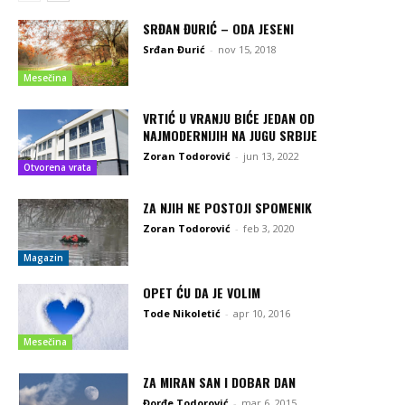
SRĐAN ĐURIĆ – ODA JESENI
Srđan Đurić
-
nov 15, 2018
Mesečina
VRTIĆ U VRANJU BIĆE JEDAN OD
NAJMODERNIJIH NA JUGU SRBIJE
Zoran Todorović
-
jun 13, 2022
Otvorena vrata
ZA NJIH NE POSTOJI SPOMENIK
Zoran Todorović
-
feb 3, 2020
Magazin
OPET ĆU DA JE VOLIM
Tode Nikoletić
-
apr 10, 2016
Mesečina
ZA MIRAN SAN I DOBAR DAN
Đorđe Todorović
-
mar 6, 2015