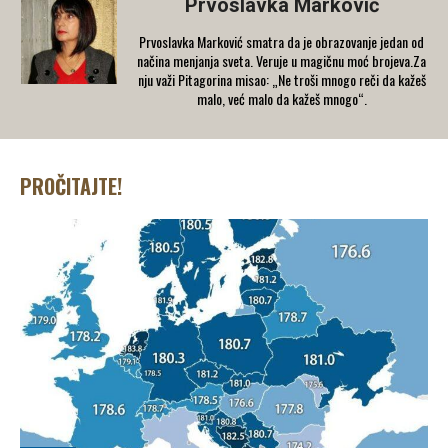
Prvoslavka Marković
Prvoslavka Marković smatra da je obrazovanje jedan od
načina menjanja sveta. Veruje u magičnu moć brojeva.Za
nju važi Pitagorina misao: „Ne troši mnogo reči da kažeš
malo, već malo da kažeš mnogo“.
PROČITAJTE!