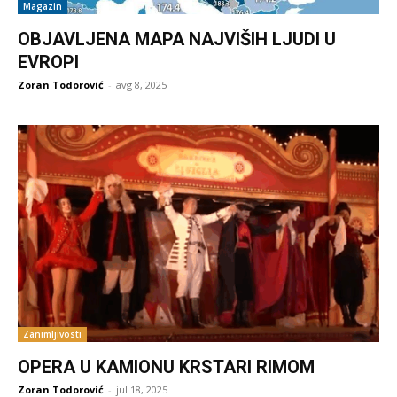
Magazin
OBJAVLJENA MAPA NAJVIŠIH LJUDI U
EVROPI
Zoran Todorović
-
avg 8, 2025
Zanimljivosti
OPERA U KAMIONU KRSTARI RIMOM
Zoran Todorović
-
jul 18, 2025