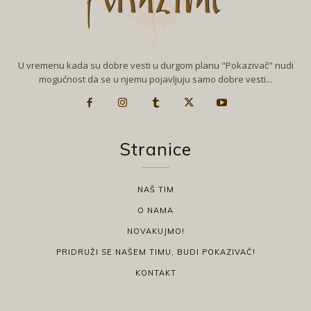
U vremenu kada su dobre vesti u durgom planu "Pokazivač" nudi
mogućnost da se u njemu pojavljuju samo dobre vesti...
Stranice
NAŠ TIM
O NAMA
NOVAKUJMO!
PRIDRUŽI SE NAŠEM TIMU, BUDI POKAZIVAČ!
KONTAKT