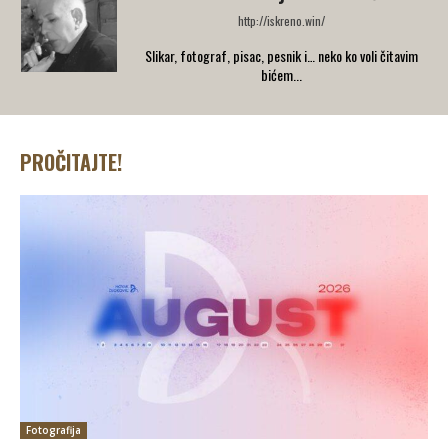
http://iskreno.win/
Slikar, fotograf, pisac, pesnik i… neko ko voli čitavim
bićem...
PROČITAJTE!
Fotografija