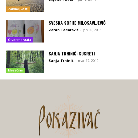
Zanimljivosti
SVESKA SOFIJE MILOSAVLJEVIĆ
Zoran Todorović
-
jan 10, 2018
Otvorena vrata
SANJA TRNINIĆ: SUSRETI
Sanja Trninić
-
mar 17, 2019
Mesečina