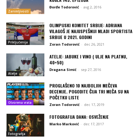
Đorđe Todorović
-
avg 2, 2016
Zanimljivosti
OLIMPIJSKI KOMITET SRBIJE: ADRIANA
VILAGOŠ JE NAJUSPEŠNIJI MLADI SPORTISTA
SRBIJE U 2021. GODINI
Priključenija
Zoran Todorović
-
dec 26, 2021
ATELJE: JABUKE I VINO ( ULJE NA PLATNU,
40×50)
Dragana Simić
-
sep 27, 2016
Atelje
PROGLAŠENO 10 NAJBOLJIH MEČEVA
DECENIJE. POGODITE ČIJA TRI MEČA SU NA
POČETKU LISTE
Otvorena vrata
Zoran Todorović
-
dec 17, 2019
FOTOGRAFIJA DANA: OSVEŽENJE
Marko Marković
-
dec 17, 2017
Fotografija