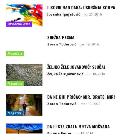
LIKOVNI RAD DANA: USKRŠNJA KORPA
Jovanka Ignjatović
-
jul 20, 2016
Otvorena vrata
SNEŽNA PESMA
Zoran Todorović
-
jan 18, 2016
Mesečina
ŽELJKO ŽELE JOVANOVIĆ: SLUČAJ
Željko Žele Jovanović
-
jul 10, 2018
Mesečina
DA NE BIH PRIČAO: MIR, BRATE, MIR!
Zoran Todorović
-
mar 10, 2022
Magazin
DA LI STE ZNALI: MRTVA MOČVARA
Bojana Pudar
-
jul 17, 2014