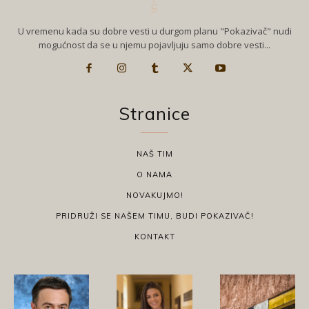
U vremenu kada su dobre vesti u durgom planu "Pokazivač" nudi
mogućnost da se u njemu pojavljuju samo dobre vesti...
Stranice
NAŠ TIM
O NAMA
NOVAKUJMO!
PRIDRUŽI SE NAŠEM TIMU, BUDI POKAZIVAČ!
KONTAKT