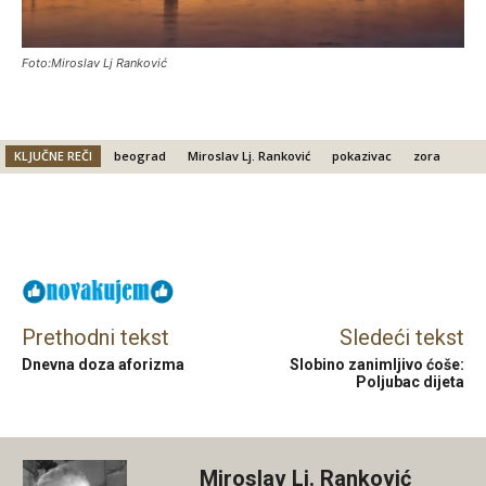
Foto:Miroslav Lj Ranković
KLJUČNE REČI
beograd
Miroslav Lj. Ranković
pokazivac
zora
Facebook
X
Email
Prethodni tekst
Sledeći tekst
Dnevna doza aforizma
Slobino zanimljivo ćoše:
Poljubac dijeta
Miroslav Lj. Ranković