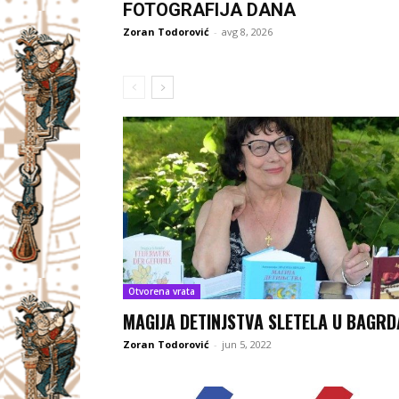
FOTOGRAFIJA DANA
Zoran Todorović
-
avg 8, 2026
Otvorena vrata
MAGIJA DETINJSTVA SLETELA U BAGR
Zoran Todorović
-
jun 5, 2022