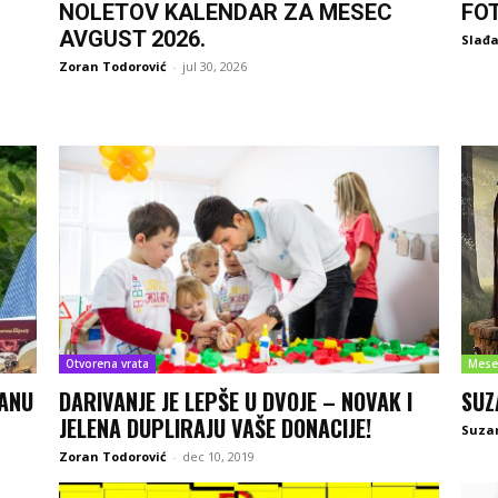
NOLETOV KALENDAR ZA MESEC
FO
AVGUST 2026.
Slađa
Zoran Todorović
-
jul 30, 2026
Otvorena vrata
Mese
DANU
DARIVANJE JE LEPŠE U DVOJE – NOVAK I
SUZ
JELENA DUPLIRAJU VAŠE DONACIJE!
Suza
Zoran Todorović
-
dec 10, 2019