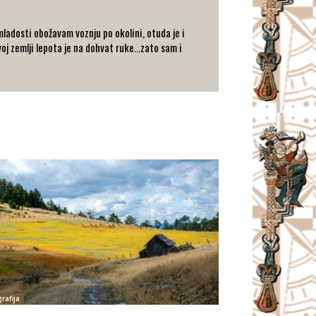
ladosti obožavam voznju po okolini, otuda je i
oj zemlji lepota je na dohvat ruke...zato sam i
rafija