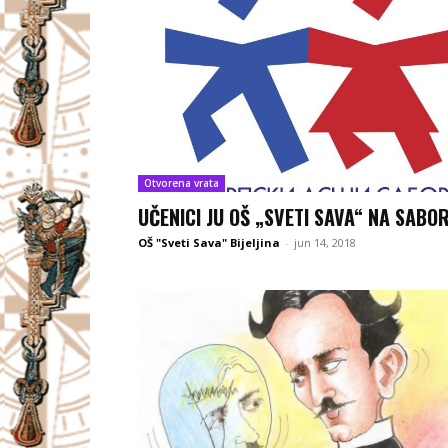
Otvorena vrata
UČENICI JU OŠ „SVETI SAVA“ NA SABO
OŠ "Sveti Sava" Bijeljina
-
jun 14, 2018