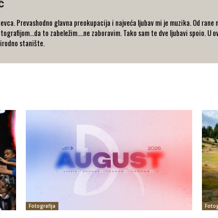
ć
evca. Prevashodno glavna preokupacija i najveća ljubav mi je muzika. Od rane m
otografijom...da to zabeležim....ne zaboravim. Tako sam te dve ljubavi spoio. U ov
irodno stanište.
Fotografija
Fotog