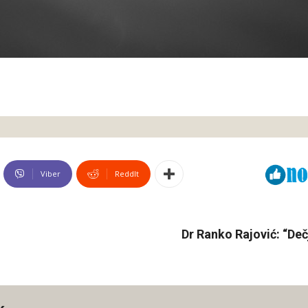
Viber
ReddIt
Dr Ranko Rajović: “Deč