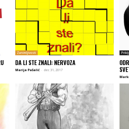
Zanimljivosti
Prikl
RU
DA LI STE ZNALI: NERVOZA
ODR
SVE
Marija Pašalić
-
dec 31, 2017
Marko