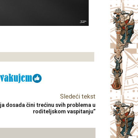
Sledeći tekst
ja dosada čini trećinu svih problema u
roditeljskom vaspitanju”