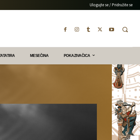
Ulogujte se / Pridružite se
TATATIRA
MESEČINA
POKAZIVAČICA