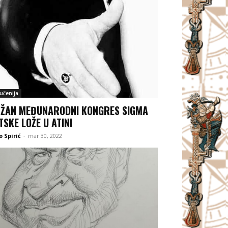
jučenija
ŽAN MEĐUNARODNI KONGRES SIGMA
TSKE LOŽE U ATINI
 Spirić
-
mar 30, 2022