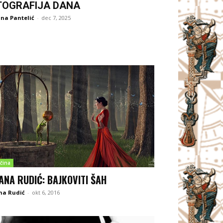
TOGRAFIJA DANA
na Pantelić
-
dec 7, 2025
čina
ANA RUDIĆ: BAJKOVITI ŠAH
na Rudić
-
okt 6, 2016