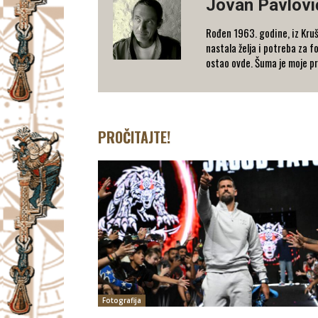
Jovan Pavlovi
Rođen 1963. godine, iz Kruš
nastala želja i potreba za f
ostao ovde. Šuma je moje pr
PROČITAJTE!
Fotografija