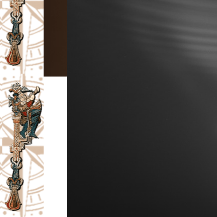
I
V
A
Č