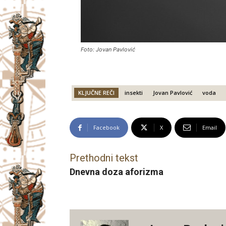
Foto: Jovan Pavlović
KLJUČNE REČI
insekti
Jovan Pavlović
voda
Facebook
X
Email
Prethodni tekst
Dnevna doza aforizma