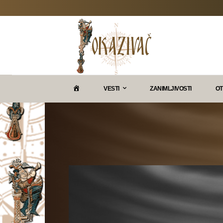
P
VESTI
ZANIMLJIVOSTI
OT
O
K
A
Z