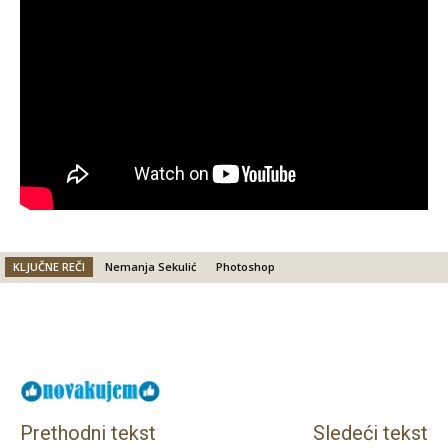
KLJUČNE REČI
Nemanja Sekulić
Photoshop
Facebook
X
Email
Prethodni tekst
Sledeći tekst