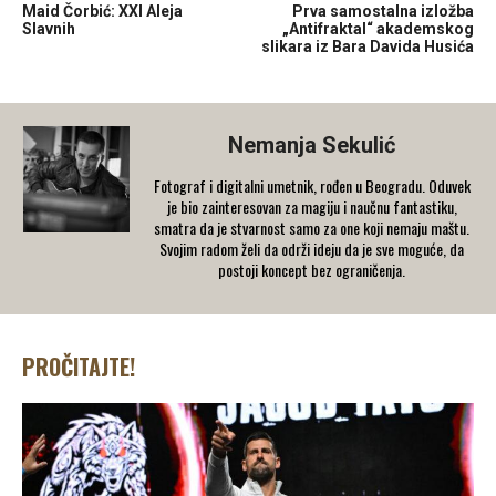
Maid Čorbić: XXI Aleja
Prva samostalna izložba
Slavnih
„Antifraktal“ akademskog
slikara iz Bara Davida Husića
Nemanja Sekulić
Fotograf i digitalni umetnik, rođen u Beogradu. Oduvek
je bio zainteresovan za magiju i naučnu fantastiku,
smatra da je stvarnost samo za one koji nemaju maštu.
Svojim radom želi da održi ideju da je sve moguće, da
postoji koncept bez ograničenja.
PROČITAJTE!