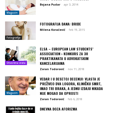
Bojana Pudar
-
apr 3, 2014
Magazin
FOTOGRAFIJA DANA: BRIDE
Milena Koraćević
-
feb 19, 2015
Fotografija
ELSA – EUROPEAN LAW STUDENTS’
ASSOCIATION › KONKURS ZA 30
PRAKTIKANATA U ADVOKATSKIM
KANCELARIJAMA
Otvorena vrata
Zoran Todorović
-
nov 11, 2018
VEDAR I U DESETOJ DECENIJI: VLASTA JE
PREŽIVEO DVA LOGORA, KLINIČKU SMRT,
IMAO TRI BRAKA, A JEDNU IZDAJU NIKADA
NIJE MOGAO DA OPROSTI
Magazin
Zoran Todorović
-
feb 6, 2018
DNEVNA DOZA AFORIZMA