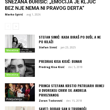
SNEŽANA ĐURIŠIĆ: „EMOCIJA JE KLJUČ
BEZ NJE NEMA NI PRAVOG DERTA“
Marko Spirić
-
avg 1, 2026
STEFAN SIMIĆ: KADA BIRAŠ PO DUŠI, A NE
PO KILAŽI
Stefan Simić
-
jan 23, 2025
Mesečina
PREDRAG KISA KISIĆ: BUNAR
Predrag Kisa Kisić
-
dec 5, 2018
Mesečina
PRINCA STEFANA KRSTIO PATRIJARH IRINEJ
U DVORSKOJ CRKVI SV. ANDREJA
PRVOZVANOG
Priključenija
Zoran Todorović
-
dec 15, 2018
SAVET: DOBAR SAN U TRUDNOĆI