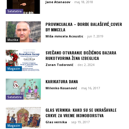
Jane Atanasov
-
maj 18, 2018
Satatatira
PROVINCIJALKA – ĐORĐE BALAŠEVIĆ_COVER
BY MMCELA
Miša mmcela Acoustic
-
jun 7, 2019
Muzika
SVEČANO OTVARANJE BOŽIĆNOG BAZARA
RUKOTVORINA ŽENA IZBEGLICA
Zoran Todorović
-
dec 2, 2024
Magazin
KARIKATURA DANA
Milenko Kosanović
-
maj 16, 2017
Satatatira
GLAS VERNIKA: KAKO SU SE UKRAŠAVALE
CRKVE ZA VREME IKONOBORSTVA
Glas vernika
-
sep 19, 2017
Magazin