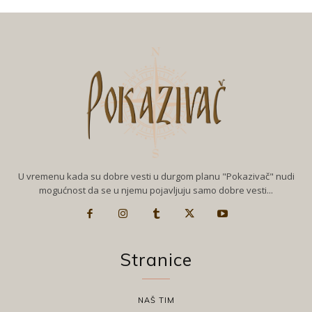
U vremenu kada su dobre vesti u durgom planu "Pokazivač" nudi
mogućnost da se u njemu pojavljuju samo dobre vesti...
Stranice
NAŠ TIM