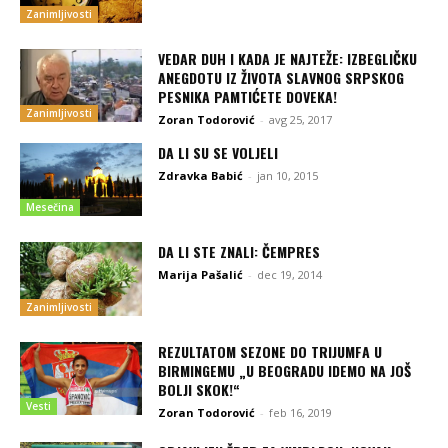
Zanimljivosti
VEDAR DUH I KADA JE NAJTEŽE: IZBEGLIČKU
ANEGDOTU IZ ŽIVOTA SLAVNOG SRPSKOG
PESNIKA PAMTIĆETE DOVEKA!
Zanimljivosti
Zoran Todorović
-
avg 25, 2017
DA LI SU SE VOLJELI
Zdravka Babić
-
jan 10, 2015
Mesečina
DA LI STE ZNALI: ČEMPRES
Marija Pašalić
-
dec 19, 2014
Zanimljivosti
REZULTATOM SEZONE DO TRIJUMFA U
BIRMINGEMU „U BEOGRADU IDEMO NA JOŠ
BOLJI SKOK!“
Vesti
Zoran Todorović
-
feb 16, 2019