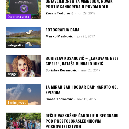
OBJAVLJEN ŽREB ZA VIMBLDON, NOVAK
PROTIV SANDGRENA U PRVOM KOLU
Zoran Todorović
-
jun 29, 2018
Otvorena vrata
FOTOGRAFIJA DANA
Marko Marković
-
jun 25, 2017
Fotografija
BORISLAV KOSANOVIĆ – „LAKOVANE BELE
CIPELE“, NATAŠE BUNDALO MIKIĆ
Borislav Kosanović
-
mar 23, 2017
Knjige
ZA MIRAN SAN I DOBAR DAN: NARUTO 86.
EPIZODA
Đorđe Todorović
-
nov 11, 2015
Zanimljivosti
DEČIJE VASKRŠNJE ČAROLIJE U BEOGRADU
POD PRESTOLONASLEDNIKOVIM
POKROVITELJSTVOM