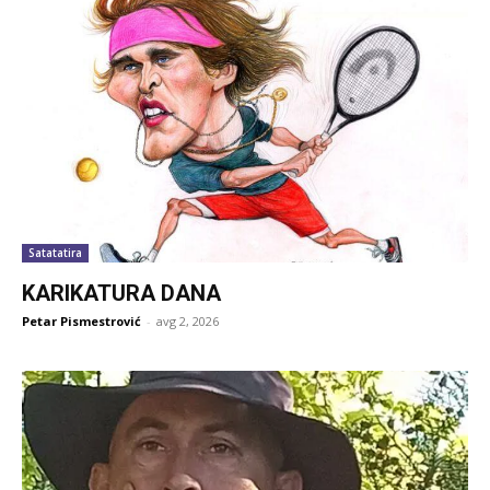
Satatatira
KARIKATURA DANA
Petar Pismestrović
-
avg 2, 2026