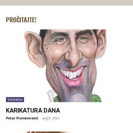
PROČITAJTE!
Satatatira
KARIKATURA DANA
Petar Pismestrović
-
avg 8, 2026