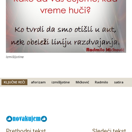
Izmišljotine
KLJUČNE REČI
aforizam
izmišljotine
Mićković
Radmilo
satira
Facebook
X
Email
Prethodni tekst
Sledeći tekst