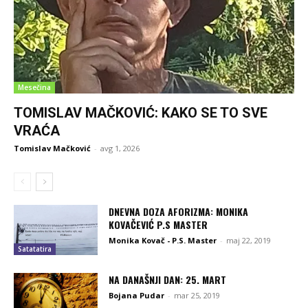
Mesečina
TOMISLAV MAČKOVIĆ: KAKO SE TO SVE
VRAĆA
Tomislav Mačković
-
avg 1, 2026
DNEVNA DOZA AFORIZMA: MONIKA
KOVAČEVIĆ P.S MASTER
Monika Kovač - P.S. Master
-
maj 22, 2019
Satatatira
NA DANAŠNJI DAN: 25. MART
Bojana Pudar
-
mar 25, 2019