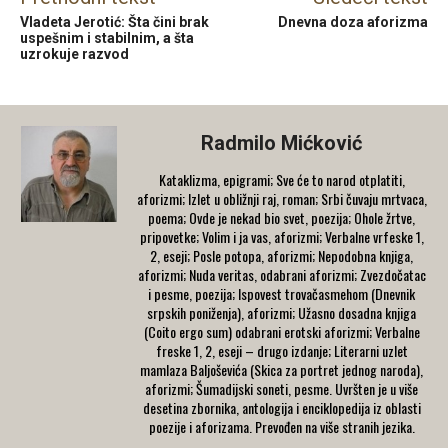
Vladeta Jerotić: Šta čini brak
Dnevna doza aforizma
uspešnim i stabilnim, a šta
uzrokuje razvod
Radmilo Mićković
Kataklizma, epigrami; Sve će to narod otplatiti,
aforizmi; Izlet u obližnji raj, roman; Srbi čuvaju mrtvaca,
poema; Ovde je nekad bio svet, poezija; Ohole žrtve,
pripovetke; Volim i ja vas, aforizmi; Verbalne vrfeske 1,
2, eseji; Posle potopa, aforizmi; Nepodobna knjiga,
aforizmi; Nuda veritas, odabrani aforizmi; Zvezdočatac
i pesme, poezija; Ispovest trovačasmehom (Dnevnik
srpskih poniženja), aforizmi; Užasno dosadna knjiga
(Coito ergo sum) odabrani erotski aforizmi; Verbalne
freske 1, 2, eseji – drugo izdanje; Literarni uzlet
mamlaza Baljoševića (Skica za portret jednog naroda),
aforizmi; Šumadijski soneti, pesme. Uvršten je u više
desetina zbornika, antologija i enciklopedija iz oblasti
poezije i aforizama. Prevođen na više stranih jezika.