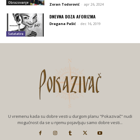
Obrazovanje
Zoran Todorović
-
apr 26, 2024
DNEVNA DOZA AFORIZMA
Dragana Pašić
-
dec 16, 2019
Satatatira
U vremenu kada su dobre vesti u durgom planu "Pokazivač" nudi
mogućnost da se u njemu pojavljuju samo dobre vesti...