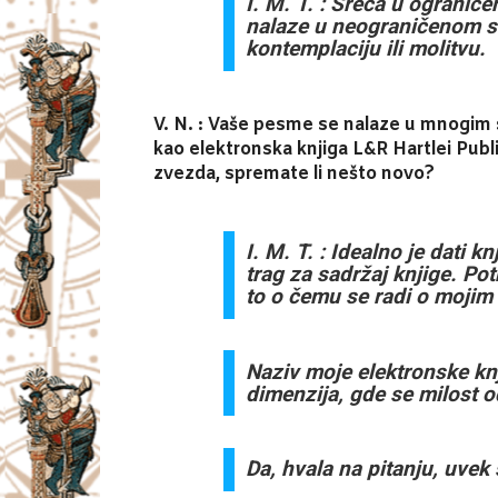
I. M. T. : Sreća u ogranič
nalaze u neograničenom sv
kontemplaciju ili molitvu.
V. N. : Vaše pesme se nalaze u mnogim 
kao elektronska knjiga L&R Hartlei Publi
zvezda, spremate li nešto novo?
I. M. T. : Idealno je dati kn
trag za sadržaj knjige. Po
to o čemu se radi o moji
Naziv moje elektronske kn
dimenzija, gde se milost o
Da, hvala na pitanju, uve