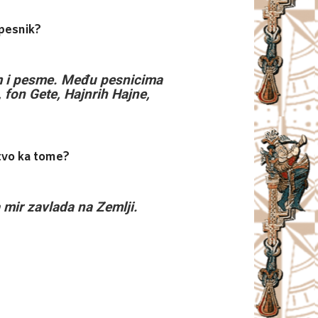
 pesnik?
sam i pesme. Među pesnicima
, fon Gete, Hajnrih Hajne,
stvo ka tome?
a mir zavlada na Zemlji.