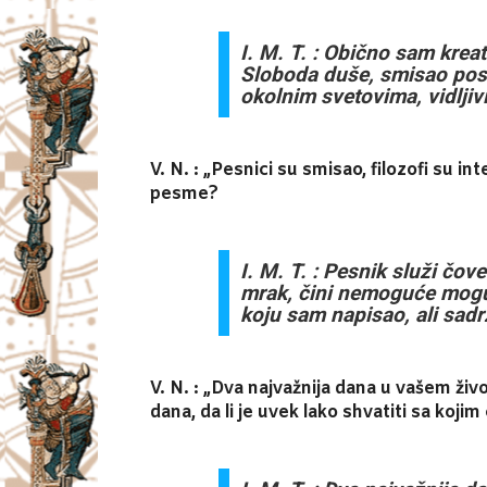
I. M. T. : Obično sam krea
Sloboda duše, smisao post
okolnim svetovima, vidljivi
V. N. : „Pesnici su smisao, filozofi su i
pesme?
I. M. T. : Pesnik služi čo
mrak, čini nemoguće mogu
koju sam napisao, ali sadrž
V. N. : „Dva najvažnija dana u vašem živ
dana, da li je uvek lako shvatiti sa koji