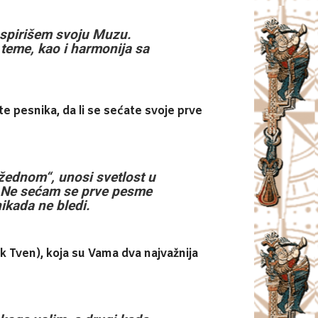
inspirišem svoju Muzu.
teme, kao i harmonija sa
te pesnika, da li se sećate svoje prve
 žednom“, unosi svetlost u
 Ne sećam se prve pesme
nikada ne bledi.
rk Tven), koja su Vama dva najvažnija