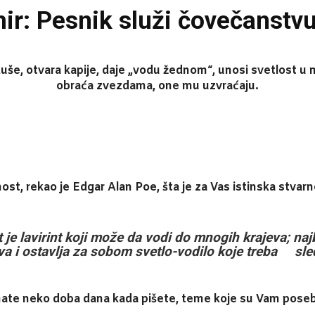
ir: Pesnik služi čovečanstvu
duše, otvara kapije, daje „vodu žednom“, unosi svetlost u
obraća zvezdama, one mu uzvraćaju.
rnost, rekao je Edgar Alan Poe, šta je za Vas istinska stvar
t je lavirint koji može da vodi do mnogih krajeva; najb
a i ostavlja za sobom svetlo-vodilo koje treba sledi
 imate neko doba dana kada pišete, teme koje su Vam pos