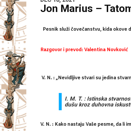
Jon Marius – Tatom
Pesnik služi čovečanstvu, kida okove 
Razgovor i prevod: Valentina Novković
V. N. : „Nevidljive stvari su jedina stva
I. M. T. : Istinska stvarnos
dušu kroz duhovna iskustv
V. N. : Kako nastaju Vaše pesme, da li