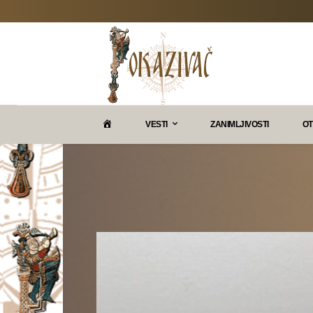
P
VESTI
ZANIMLJIVOSTI
OT
O
K
A
Z