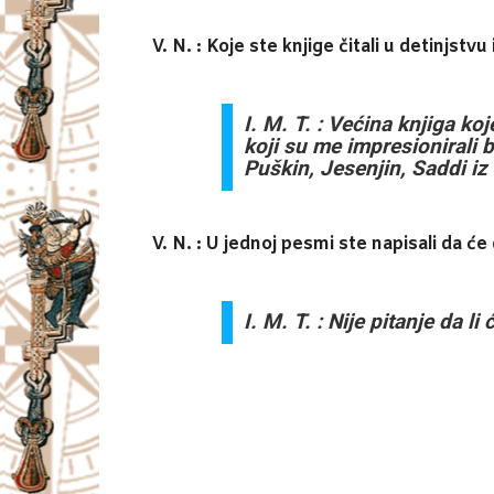
V. N. : Koje ste knjige čitali u detinjstv
I. M. T. : Većina knjiga k
koji su me impresionirali b
Puškin, Jesenjin, Saddi iz
V. N. : U jednoj pesmi ste napisali da ć
I. M. T. : Nije pitanje da 