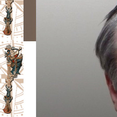
I
V
A
Č