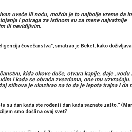
tivan uveče ili noću, možda je to najbolje vreme da 
ojanja i potraga za Istinom su za mene najvažnije 
m ili nevidljivim.
nteligencija čovečanstva“, smatrao je Beket, kako doživljava
večanstvu, kida okove duše, otvara kapije, daje „vodu
ćim i kada se obraća zvezdama, one mu uzvraćaju.
aj stihova je ukazivao na to da je lepota trajna i da 
otu su dan kada ste rođeni i dan kada saznate zašto.“ (Ma
m ciljem smo došli na ovaj svet?