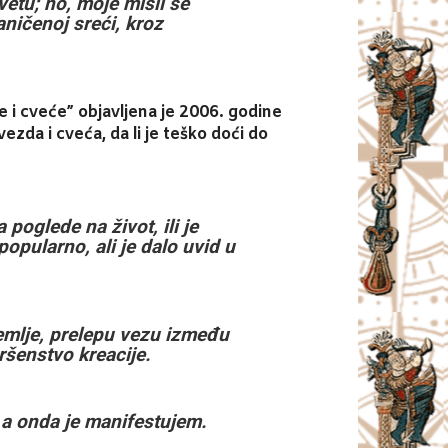
vetu; no, moje misli se
ničenoj sreći, kroz
 i cveće” objavljena je 2006. godine
ezda i cveća, da li je teško doći do
a poglede na život, ili je
opularno, ali je dalo uvid u
zemlje, prelepu vezu između
ršenstvo kreacije.
 a onda je manifestujem.