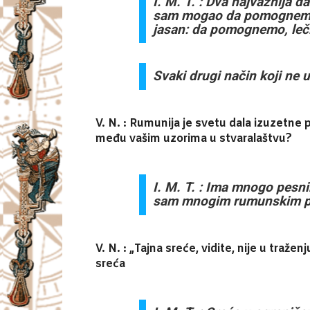
I. M. T. : Dva najvažnija 
sam mogao da pomognem nek
jasan: da pomognemo, leč
Svaki drugi način koji ne 
V. N. : Rumunija je svetu dala izuzetne 
među vašim uzorima u stvaralaštvu?
I. M. T. : Ima mnogo pesni
sam mnogim rumunskim p
V. N. : „Tajna sreće, vidite, nije u traž
sreća