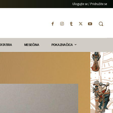
Ulogujte se / Pridružite se
TATATIRA
MESEČINA
POKAZIVAČICA