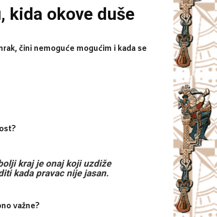
, kida okove duše
 mrak, čini nemoguće mogućim i kada se
nost?
olji kraj je onaj koji uzdiže
ti kada pravac nije jasan.
ebno važne?