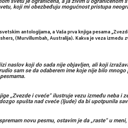
enom svetu je ograničena, a ja živim u ograničenom s
etu, koji mi obezbeđuju mogućnost pristupa neogra
svetskim antologijama, a Vaša prva knjiga pesama „Zvezde
shers, (Murvillumbah, Australija). Kakva je veza između zv
jizi naslov koji do sada nije objavljen, ali koji izražav
trudio sam se da odaberem ime koje nije bilo mnogo p
m pesmama.
jige „Zvezde i cveće“ ilustruje vezu između neba i 
dozgo spušta nad cveće (ljude) da bi upotpunila sav
k spremam novu pesmu, ostavim je da „raste“ u meni,