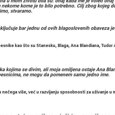
dana u mom životu bila su: onaj kada me je voleo onaj
ome kome je to bilo potrebno. Cilj zbog kojeg dol
imo, stvaramo.
uključuje bar jednu od ovih blagoslovenih obaveza j
pesnike kao što su Stanesku, Blaga, Ana Blandiana, Tudor Ar
ka kojima se divim, ali moja omiljena ostaje Ana Bland
esnicima, ne mogu da pomenem samo jedno ime.
enju nečega više, već u razvijanju sposobnosti za uživanje u