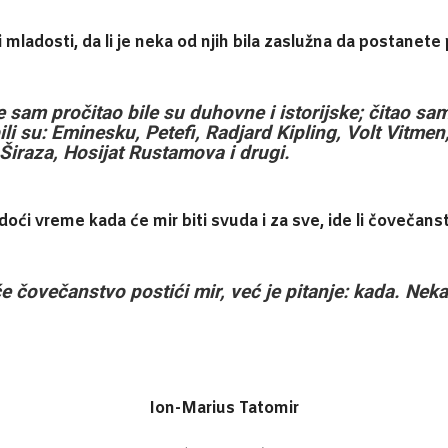
u i mladosti, da li je neka od njih bila zaslužna da postanete
oje sam pročitao bile su duhovne i istorijske; čitao 
ili su: Eminesku, Petefi, Radjard Kipling, Volt Vitmen
 Širaza, Hosijat Rustamova i drugi.
e doći vreme kada će mir biti svuda i za sve, ide li čovečan
li će čovečanstvo postići mir, već je pitanje: kada. Nek
Ion-Marius Tatomir