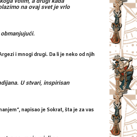
 koga volim, a drugi kada
azimo na ovaj svet je vrlo
e obmanjujući.
gezi i mnogi drugi. Da li je neko od njih
ijana. U stvari, inspirisan
 manjem“, napisao je Sokrat, šta je za vas