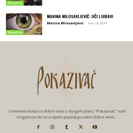
Mesečina
MARINA MILOSAVLJEVIĆ: OČI LJUBAVI
Marina Milosavljević
-
nov 16, 2019
Mesečina
U vremenu kada su dobre vesti u durgom planu "Pokazivač" nudi
mogućnost da se u njemu pojavljuju samo dobre vesti...