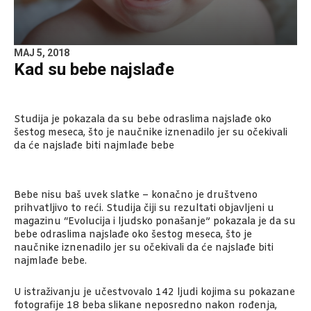
MAJ 5, 2018
Kad su bebe najslađe
Studija je pokazala da su bebe odraslima najslađe oko
šestog meseca, što je naučnike iznenadilo jer su očekivali
da će najslađe biti najmlađe bebe
Bebe nisu baš uvek slatke – konačno je društveno
prihvatljivo to reći. Studija čiji su rezultati objavljeni u
magazinu “Evolucija i ljudsko ponašanje” pokazala je da su
bebe odraslima najslađe oko šestog meseca, što je
naučnike iznenadilo jer su očekivali da će najslađe biti
najmlađe bebe.
U istraživanju je učestvovalo 142 ljudi kojima su pokazane
fotografije 18 beba slikane neposredno nakon rođenja,