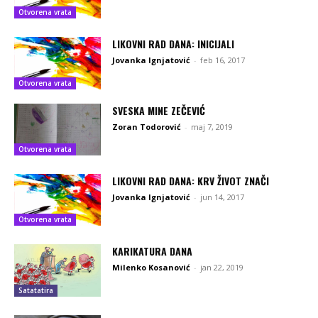
Otvorena vrata
LIKOVNI RAD DANA: INICIJALI
Jovanka Ignjatović
-
feb 16, 2017
Otvorena vrata
SVESKA MINE ZEČEVIĆ
Zoran Todorović
-
maj 7, 2019
Otvorena vrata
LIKOVNI RAD DANA: KRV ŽIVOT ZNAČI
Jovanka Ignjatović
-
jun 14, 2017
Otvorena vrata
KARIKATURA DANA
Milenko Kosanović
-
jan 22, 2019
Satatatira