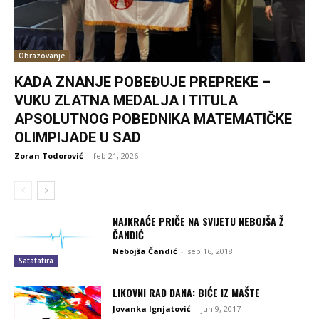
Obrazovanje
KADA ZNANJE POBEĐUJE PREPREKE –
VUKU ZLATNA MEDALJA I TITULA
APSOLUTNOG POBEDNIKA MATEMATIČKE
OLIMPIJADE U SAD
Zoran Todorović
-
feb 21, 2026
NAJKRAĆE PRIČE NA SVIJETU NEBOJŠA Ž
ČANDIĆ
Nebojša Čandić
-
sep 16, 2018
Satatatira
LIKOVNI RAD DANA: BIĆE IZ MAŠTE
Jovanka Ignjatović
-
jun 9, 2017