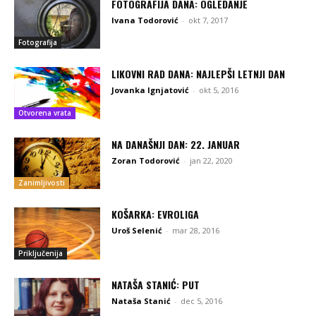
FOTOGRAFIJA DANA: OGLEDANJE
Ivana Todorović
-
okt 7, 2017
Fotografija
LIKOVNI RAD DANA: NAJLEPŠI LETNJI DAN
Jovanka Ignjatović
-
okt 5, 2016
Otvorena vrata
NA DANAŠNJI DAN: 22. JANUAR
Zoran Todorović
-
jan 22, 2020
Zanimljivosti
KOŠARKA: EVROLIGA
Uroš Selenić
-
mar 28, 2016
Priključenija
NATAŠA STANIĆ: PUT
Nataša Stanić
-
dec 5, 2016