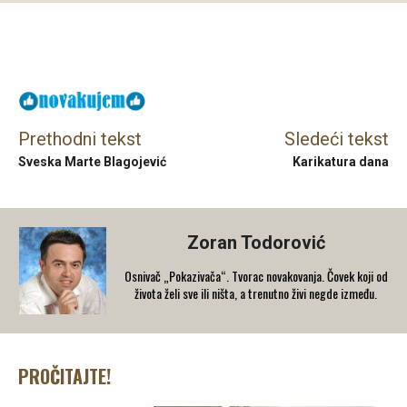
Facebook
X
Email
Prethodni tekst
Sledeći tekst
Sveska Marte Blagojević
Karikatura dana
Zoran Todorović
Osnivač „Pokazivača“. Tvorac novakovanja. Čovek koji od
života želi sve ili ništa, a trenutno živi negde između.
PROČITAJTE!