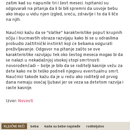
zatim kad su napunile tri i šest meseci. Ispitanici su
odgovarali na pitanja da li bi bili spremni da usvoje bebu
ako imaju u vidu njen izgled, sreću, zdravlje i to da li liče
na njih.
Naučnici kažu da se “slatke” karakteristike poput krupnih
očiju i bucmastih obraza razvijaju kako bi se u odraslima
probudio zaštitnički instinkt koji će bebama osigurati
preživljavanje. Odgovor na pitanje zašto se ove
karakteristike razvijaju tek oko šestog meseca mogao bi da
se nalazi u nekadašnjoj visokoj stopi smrtnosti
novorođenčadi – bolje je bilo da se roditelji kasnije vežu za
dete kako ne bi teško podneli njegovu eventualnu smrt.
Naučnici takođe kažu da je u redu ako roditelji od prvog
dana nemaju osećaj ljubavi jer se veza sa detetom razvija i
raste kasnije.
Izvor:
Novosti
KLJUČNE REČI
beba
kada su bebe najslađe
roditeljstvo