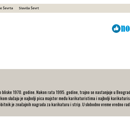
še Ševrta
Slaviša Ševrt
Viber
ReddIt
o bliske 1970. godine. Nakon rata 1995. godine, trajno se nastanjuje u Beogradu
kom slučaju je najbolji pica majstor među karikaturistima i najbolji karikaturi
itnik je značajnih nagrada za karikaturu i strip. U slobodno vreme vredno radi