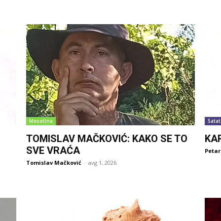
Mesečina
Satat
TOMISLAV MAČKOVIĆ: KAKO SE TO
KA
SVE VRAĆA
Petar
Tomislav Mačković
-
avg 1, 2026