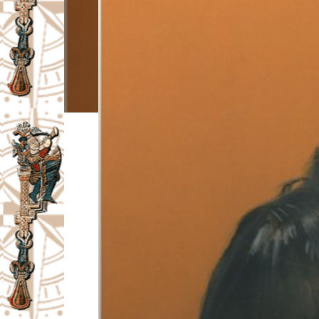
I
V
A
Č