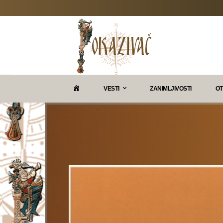
P
VESTI
ZANIMLJIVOSTI
OT
O
K
A
Z