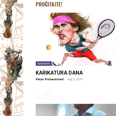
PROČITAJTE!
Satatatira
KARIKATURA DANA
Petar Pismestrović
-
avg 2, 2026