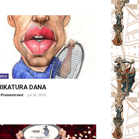
atira
RIKATURA DANA
 Pismestrović
-
jul 30, 2026