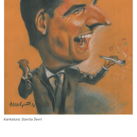
Karikatura: Slaviša Ševrt