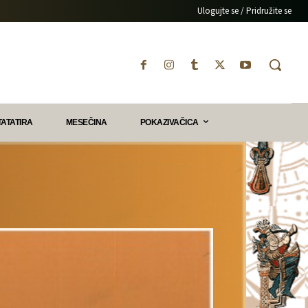
Ulogujte se / Pridružite se
TATATIRA
MESEČINA
POKAZIVAČICA