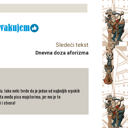
Sledeći tekst
Dnevna doza aforizma
. Iako neki tvrde da je jedan od najboljih srpskih
sta među pica majstorima, jer mu je to
 i stvara!