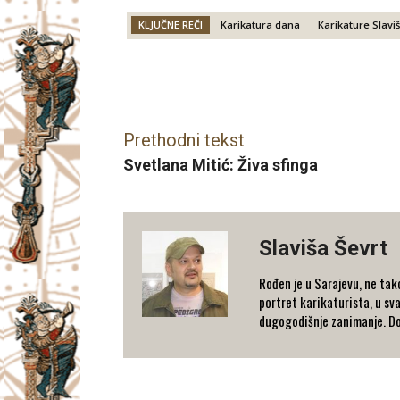
KLJUČNE REČI
Karikatura dana
Karikature Slavi
Facebook
X
Email
Prethodni tekst
Svetlana Mitić: Živa sfinga
Slaviša Ševrt
Rođen je u Sarajevu, ne tak
portret karikaturista, u sva
dugogodišnje zanimanje. Dob