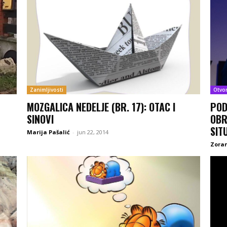
Zanimljivosti
Otvo
MOZGALICA NEDELJE (BR. 17): OTAC I
POD
SINOVI
OBR
SIT
Marija Pašalić
-
jun 22, 2014
Zoran