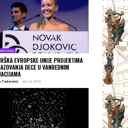
rena vrata
RŠKA EVROPSKE UNIJE PROJEKTIMA
AZOVANJA DECE U VANREDNIM
UACIJAMA
 Todorović
-
dec 22, 2016