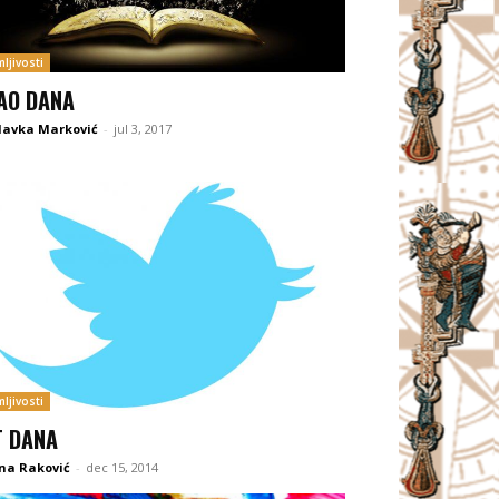
ljivosti
AO DANA
lavka Marković
-
jul 3, 2017
ljivosti
T DANA
ina Raković
-
dec 15, 2014