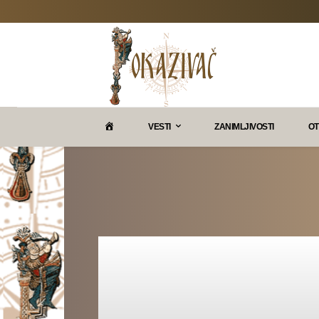
P
VESTI
ZANIMLJIVOSTI
OT
O
K
A
Z