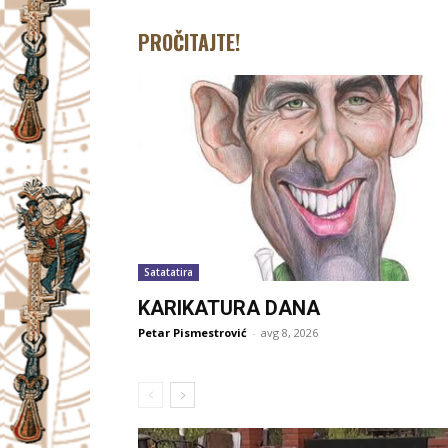
PROČITAJTE!
Satatatira
KARIKATURA DANA
Petar Pismestrović
-
avg 8, 2026