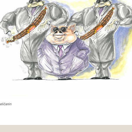
eličanin