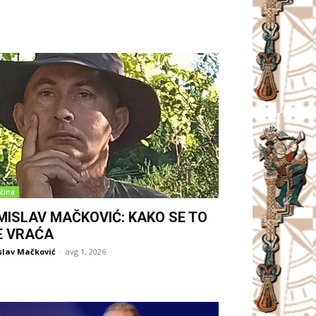
čina
MISLAV MAČKOVIĆ: KAKO SE TO
E VRAĆA
slav Mačković
-
avg 1, 2026