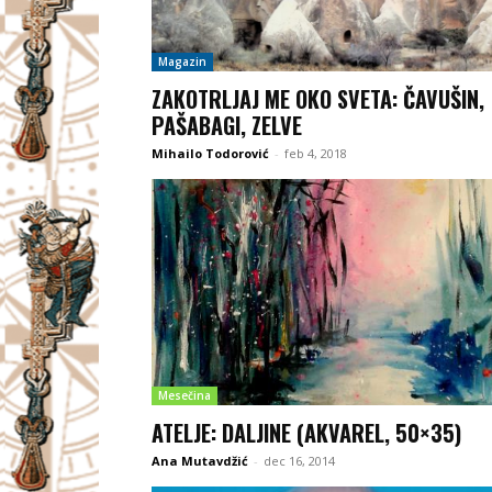
Magazin
ZAKOTRLJAJ ME OKO SVETA: ČAVUŠIN,
PAŠABAGI, ZELVE
Mihailo Todorović
-
feb 4, 2018
Mesečina
ATELJE: DALJINE (AKVAREL, 50×35)
Ana Mutavdžić
-
dec 16, 2014