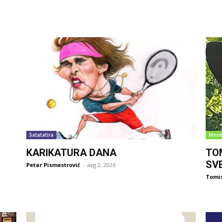
Satatatira
Mese
KARIKATURA DANA
TO
SV
Petar Pismestrović
-
avg 2, 2026
Tomi