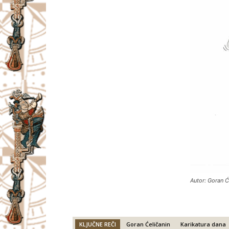
Autor: Goran Ć
KLJUČNE REČI
Goran Ćeličanin
Karikatura dana