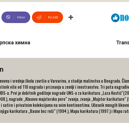
Viber
ReddIt
српска химна
Trans
in
ovnu i srednju školu završio u Varvarinu, a studije mašinstva u Beogradu. Čla
otinik više od 110 nagrada i priznanja u zemlji i inostranstvu. Tri puta nagr
DS-a. Prvi je dobitnik godišnje nagrade UNS-a za karikaturu „Laza Kostić“(2
08.), nagrade „Klasovo majstorsko pero“ zvanja, zvanja „Majstor karikature“ 
i satire i privatnim kolekcijama na svim kontinentima. Učesnik mnogih likovni
njigu karikatura „Basne bez reči“ (1994.), Mapu karikatura (1997.) i Mapu rat