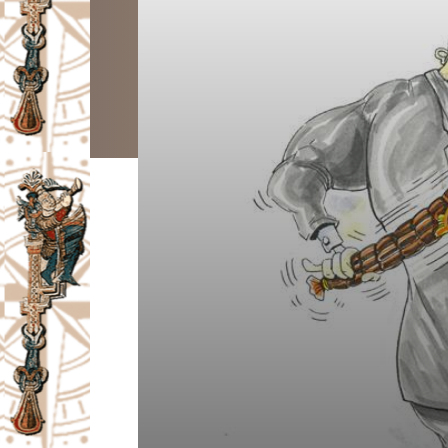
I
V
A
Č