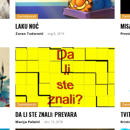
Zanimljivosti
Zanim
LAKU NOĆ
MIS
Zoran Todorović
-
avg 8, 2014
Prvos
Zanimljivosti
Zanim
DA LI STE ZNALI: PREVARA
TVI
Marija Pašalić
-
dec 15, 2018
Krist