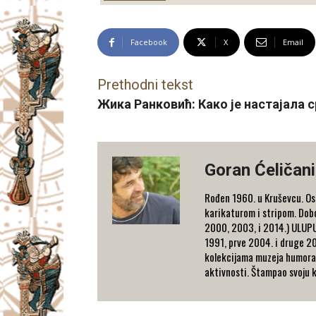
Facebook
X
Email
Prethodni tekst
Жика Ранковић: Како је настајала 
Goran Ćeličan
Rođen 1960. u Kruševcu. Osn
karikaturom i stripom. Dob
2000, 2003, i 2014.) ULUPU
1991, prve 2004. i druge 20
kolekcijama muzeja humora 
aktivnosti. Štampao svoju k