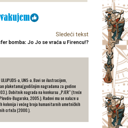
Sledeći tekst
fer bomba: Jo Jo se vraća u Firencu!?
n ULUPUDS-a, UNS-a. Bavi se ilustracijom,
ađivan plaketama(godišnjim nagradama za godine
003.). Dobitnik nagrada na konkursu „PJER“ (treće
(Plovdiv-Bugarska, 2005.). Radovi mu se nalaze u
h kolonija i većeg broja humanitarnih umetničkih
nih crteža (2000.).