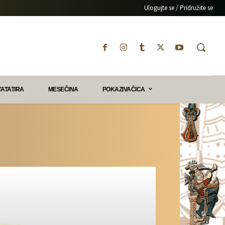
Ulogujte se / Pridružite se
TATATIRA
MESEČINA
POKAZIVAČICA