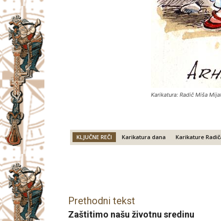
Karikatura: Radič Miša Mija
KLJUČNE REČI
Karikatura dana
Karikature Radič
Facebook
X
Email
Prethodni tekst
Zaštitimo našu životnu sredinu