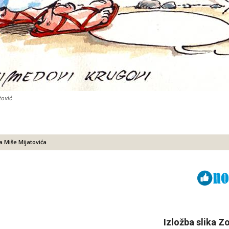
tović
a Miše Mijatovića
Viber
ReddIt
Izložba slika Zo