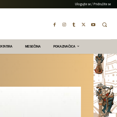
Ulogujte se / Pridružite se
TATATIRA
MESEČINA
POKAZIVAČICA