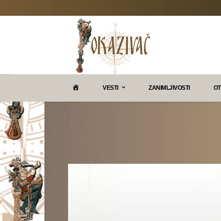
P
VESTI
ZANIMLJIVOSTI
OT
O
K
A
Z