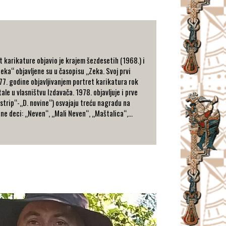
t karikature objavio je krajem šezdesetih (1968.) i
eka“ objavljene su u časopisu „Zeka. Svoj prvi
77. godine objavljivanjem portret karikatura rok
ale u vlasništvu Izdavača. 1978. objavljuje i prve
strip“-„D. novine“) osvajaju treću nagradu na
ne deci: „Neven“, „Mali Neven“, „Maštalica“,...