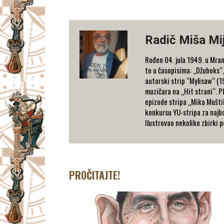
Radič Miša Mi
Rođen 04. jula 1949. u Mram
to u časopisima: „Džuboks“,
autorski strip “Мylisaw“ (1
muzičara na „Hit strani“. Pl
epizode stripa „Mika Muštik
konkursu YU-stripa za najbol
Ilustrovao nekoliko zbirki 
PROČITAJTE!