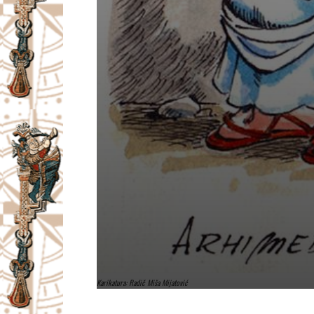
Karikatura: Radič Miša Mijatović