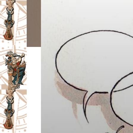
I
V
A
Č