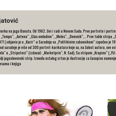
jatović
orku na jugu Banata. Od 1962. živi i radi u Novom Sadu. Prve portrete i portre
 „Tempo“, „Antena“ „Glas omladine“, „Melos“, „Dnevnik“,... Prve table stripa „Z
971.) objavio je u „Kurir“-u Saradnju sa „Politikinim zabavnikom“ započeo je 19
od saradnje je više od 300 portret-karikatura koje su, na žalost autora, sve ost
la“ u „Stripoteci“ (izdavač: „Marketprin“, N. Sad). Sa stripom „Krapino“ („YU-
ji jugoslovenski strip. Između ostalog crtao je ilustracije za časopise namenje
pesama i knjiga