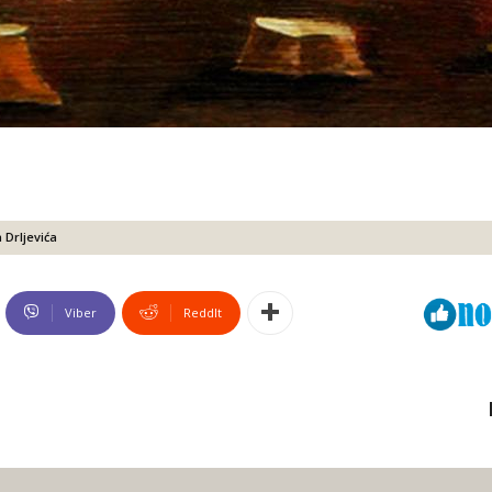
 Drljevića
Viber
ReddIt