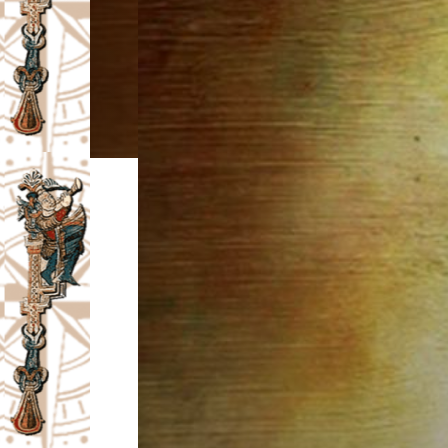
I
V
A
Č