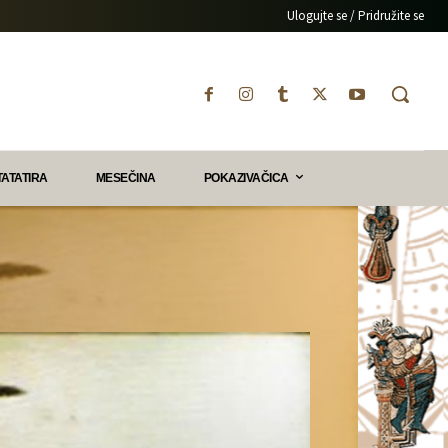
Ulogujte se / Pridružite se
TATATIRA
MESEČINA
POKAZIVAČICA