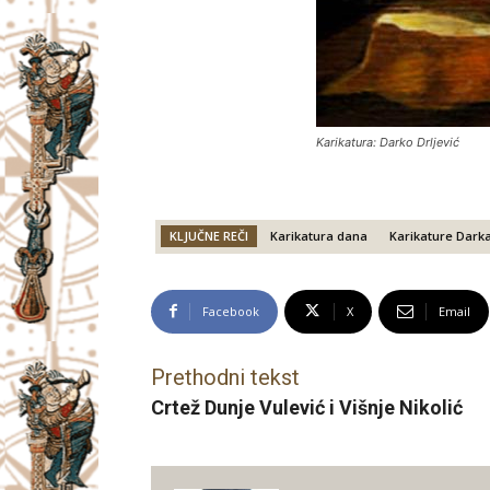
Karikatura: Darko Drljević
KLJUČNE REČI
Karikatura dana
Karikature Darka
Facebook
X
Email
Prethodni tekst
Crtež Dunje Vulević i Višnje Nikolić