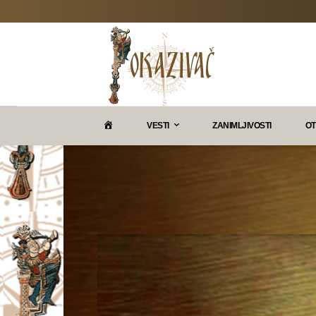
P
VESTI
ZANIMLJIVOSTI
OT
O
K
A
Z