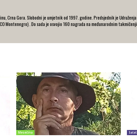
inu, Crna Gora. Slobodni je umjetnik od 1997. godine. Predsjednik je Udruženj
ECO Montenegro) . Do sada je osvojio 160 nagrada na međunarodnim takmičenji
Mesečina
Satat