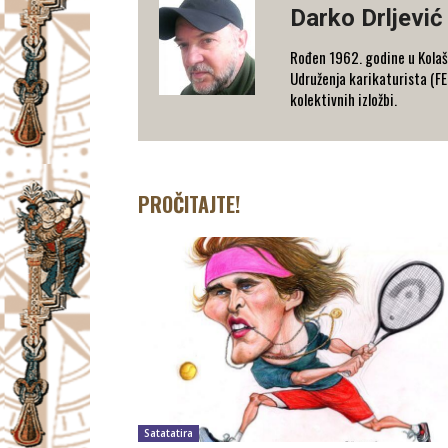
Darko Drljević
Rođen 1962. godine u Kolaš
Udruženja karikaturista (F
kolektivnih izložbi.
PROČITAJTE!
Satatatira