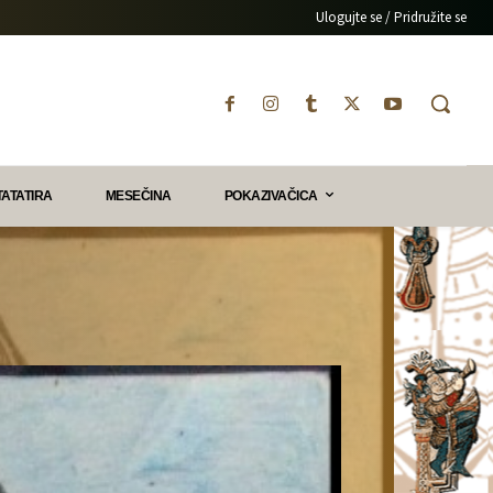
Ulogujte se / Pridružite se
TATATIRA
MESEČINA
POKAZIVAČICA