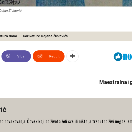
 Dejan Živković
atura dana
Karikature Dejana Živkovića
Viber
ReddIt
Maestralna ig
ić
 novakovanja. Čovek koji od života želi sve ili ništa, a trenutno živi negde iz