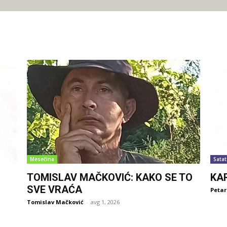
Mesečina
Satat
TOMISLAV MAČKOVIĆ: KAKO SE TO
KA
SVE VRAĆA
Petar
Tomislav Mačković
-
avg 1, 2026