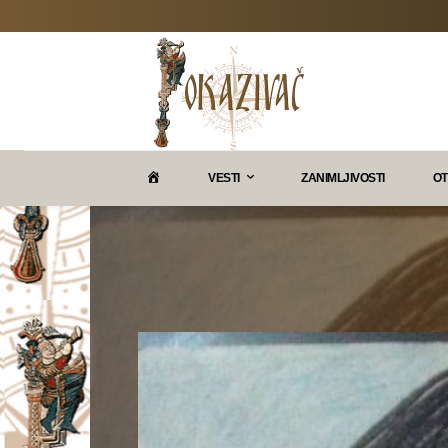
P
VESTI
ZANIMLJIVOSTI
OT
O
K
A
Z