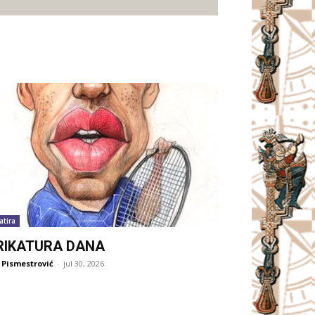
atira
RIKATURA DANA
 Pismestrović
-
jul 30, 2026