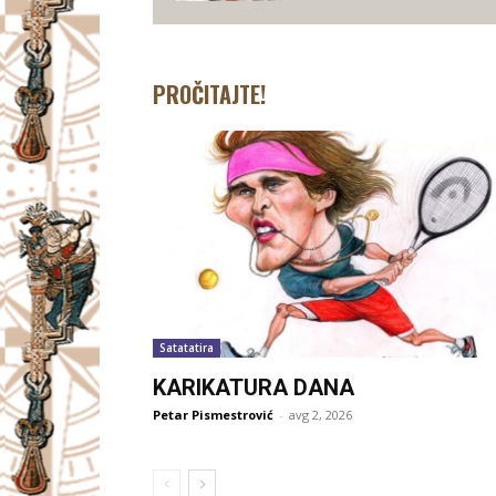
PROČITAJTE!
Satatatira
KARIKATURA DANA
Petar Pismestrović
-
avg 2, 2026