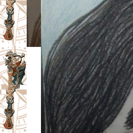
I
V
A
Č