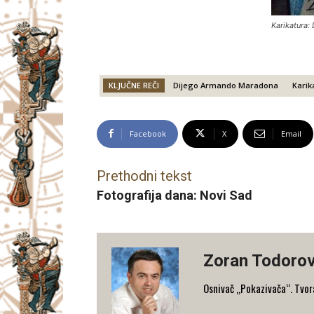
Karikatura:
KLJUČNE REČI
Dijego Armando Maradona
Karik
Facebook
X
Email
Prethodni tekst
Fotografija dana: Novi Sad
Zoran Todorov
Osnivač „Pokazivača“. Tvorac