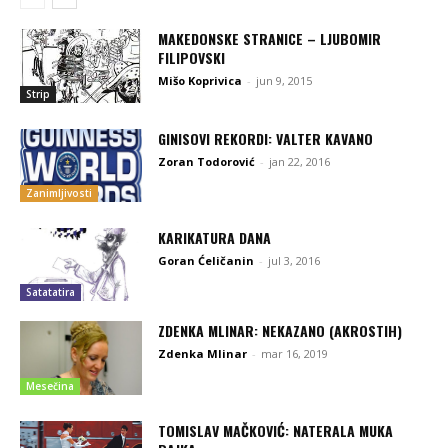
MAKEDONSKE STRANICE – LJUBOMIR
FILIPOVSKI
Mišo Koprivica
-
jun 9, 2015
Strip
GINISOVI REKORDI: VALTER KAVANO
Zoran Todorović
-
jan 22, 2016
Zanimljivosti
KARIKATURA DANA
Goran Ćeličanin
-
jul 3, 2016
Satatatira
ZDENKA MLINAR: NEKAZANO (AKROSTIH)
Zdenka Mlinar
-
mar 16, 2019
Mesečina
TOMISLAV MAČKOVIĆ: NATERALA MUKA