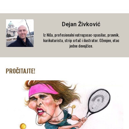
Dejan Živković
Iz Niša, profesionalni vatrogasac-spasilac, pravnik,
karikaturista, strip crtač i ilustrator. Oženjen, otac
jedne devojčice.
PROČITAJTE!