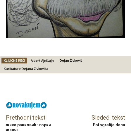
KLJUČNE REČI
Albert Ajnštajn
Dejan Živković
Karikature Dejana Živkovića
Facebook
X
Email
Prethodni tekst
Sledeći tekst
жика ранковић : горки
Fotografija dana
живот