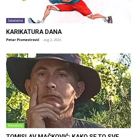
Satatatira
KARIKATURA DANA
Petar Pismestrović
-
avg 2, 2026
Mesečina
TOMISLAV MAČKOVIĆ: KAKO SE TO SVE