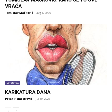
VRAĆA
Tomislav Mačković
-
avg 1, 2026
Satatatira
KARIKATURA DANA
Petar Pismestrović
-
jul 30, 2026