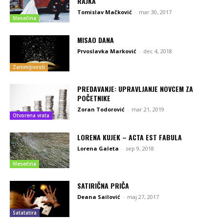
RAJKA
Tomislav Mačković
-
mar 30, 2017
Mesečina
MISAO DANA
Prvoslavka Marković
-
dec 4, 2018
Zanimljivosti
PREDAVANJE: UPRAVLJANJE NOVCEM ZA
POČETNIKE
Zoran Todorović
-
mar 21, 2019
Otvorena vrata
LORENA KUJEK – ACTA EST FABULA
Lorena Galeta
-
sep 9, 2018
Mesečina
SATIRIČNA PRIČA
Deana Sailović
-
maj 27, 2017
Satatatira