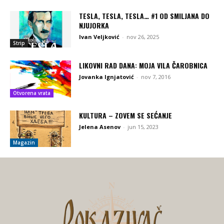
TESLA, TESLA, TESLA… #1 OD SMILJANA DO
NJUJORKA
Ivan Veljković
-
nov 26, 2025
Strip
LIKOVNI RAD DANA: MOJA VILA ČAROBNICA
Jovanka Ignjatović
-
nov 7, 2016
Otvorena vrata
KULTURA – ZOVEM SE SEĆANJE
Jelena Asenov
-
jun 15, 2023
Magazin