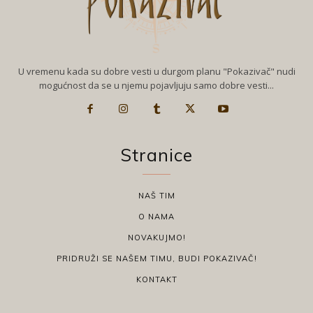
U vremenu kada su dobre vesti u durgom planu "Pokazivač" nudi
mogućnost da se u njemu pojavljuju samo dobre vesti...
Stranice
NAŠ TIM
O NAMA
NOVAKUJMO!
PRIDRUŽI SE NAŠEM TIMU, BUDI POKAZIVAČ!
KONTAKT