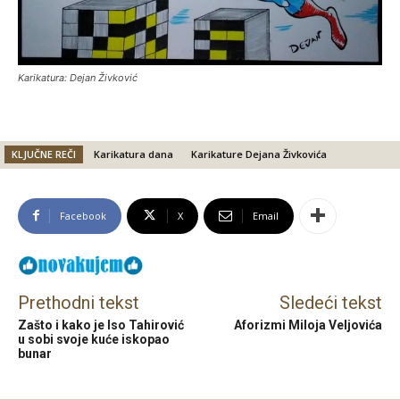
Karikatura: Dejan Živković
KLJUČNE REČI
Karikatura dana
Karikature Dejana Živkovića
Facebook
X
Email
Prethodni tekst
Sledeći tekst
Zašto i kako je Iso Tahirović
Aforizmi Miloja Veljovića
u sobi svoje kuće iskopao
bunar