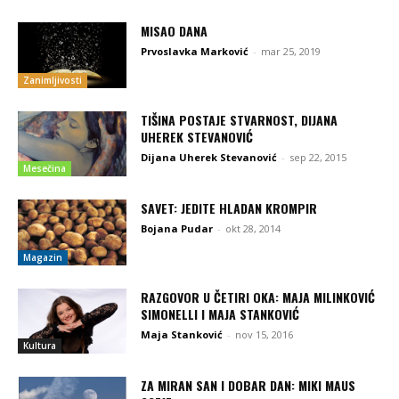
MISAO DANA
Prvoslavka Marković
-
mar 25, 2019
Zanimljivosti
TIŠINA POSTAJE STVARNOST, DIJANA
UHEREK STEVANOVIĆ
Dijana Uherek Stevanović
-
sep 22, 2015
Mesečina
SAVET: JEDITE HLADAN KROMPIR
Bojana Pudar
-
okt 28, 2014
Magazin
RAZGOVOR U ČETIRI OKA: MAJA MILINKOVIĆ
SIMONELLI I MAJA STANKOVIĆ
Maja Stanković
-
nov 15, 2016
Kultura
ZA MIRAN SAN I DOBAR DAN: MIKI MAUS