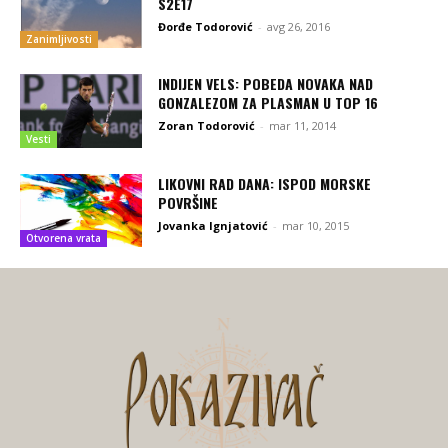
S2E17
Đorđe Todorović
-
avg 26, 2016
Zanimljivosti
INDIJEN VELS: POBEDA NOVAKA NAD
GONZALEZOM ZA PLASMAN U TOP 16
Zoran Todorović
-
mar 11, 2014
Vesti
LIKOVNI RAD DANA: ISPOD MORSKE
POVRŠINE
Jovanka Ignjatović
-
mar 10, 2015
Otvorena vrata