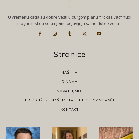
U vremenu kada su dobre vesti u durgom planu "Pokazivač" nudi
mogućnost da se u njemu pojavljuju samo dobre vesti...
Stranice
NAŠ TIM
O NAMA
NOVAKUJMO!
PRIDRUŽI SE NAŠEM TIMU, BUDI POKAZIVAČ!
KONTAKT