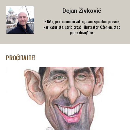
Dejan Živković
Iz Niša, profesionalni vatrogasac-spasilac, pravnik,
karikaturista, strip crtač i ilustrator. Oženjen, otac
jedne devojčice.
PROČITAJTE!