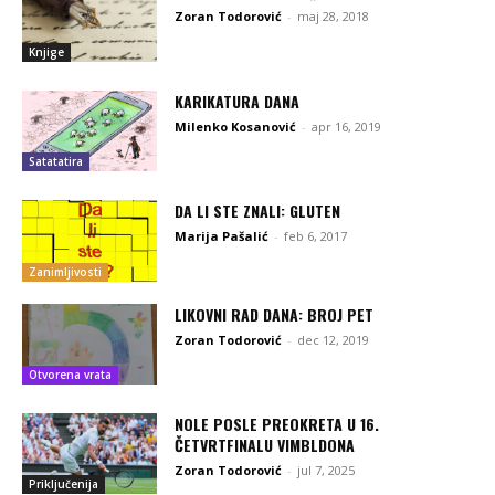
Zoran Todorović
-
maj 28, 2018
Knjige
KARIKATURA DANA
Milenko Kosanović
-
apr 16, 2019
Satatatira
DA LI STE ZNALI: GLUTEN
Marija Pašalić
-
feb 6, 2017
Zanimljivosti
LIKOVNI RAD DANA: BROJ PET
Zoran Todorović
-
dec 12, 2019
Otvorena vrata
NOLE POSLE PREOKRETA U 16.
ČETVRTFINALU VIMBLDONA
Zoran Todorović
-
jul 7, 2025
Priključenija