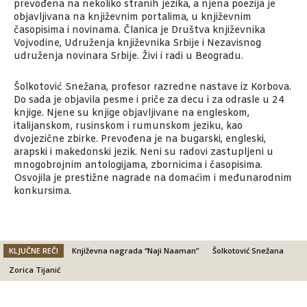
prevođena na nekoliko stranih jezika, a njena poezija je
objavljivana na književnim portalima, u književnim
časopisima i novinama. Članica je Društva književnika
Vojvodine, Udruženja književnika Srbije i Nezavisnog
udruženja novinara Srbije. Živi i radi u Beogradu.
Šolkotović Snežana, profesor razredne nastave iz Korbova.
Do sada je objavila pesme i priče za decu i za odrasle u 24
knjige. Njene su knjige objavljivane na engleskom,
italijanskom, rusinskom i rumunskom jeziku, kao
dvojezične zbirke. Prevođena je na bugarski, engleski,
arapski i makedonski jezik. Neni su radovi zastupljeni u
mnogobrojnim antologijama, zbornicima i časopisima.
Osvojila je prestižne nagrade na domaćim i međunarodnim
konkursima.
KLJUČNE REČI
Književna nagrada “Naji Naaman”
Šolkotović Snežana
Zorica Tijanić