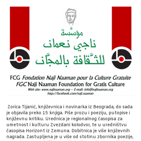
Zorica Tijanić, književnica i novinarka iz Beograda, do sada
je objavila preko 15 knjiga. Piše prozu i poeziju, putopise i
književnu kritiku. Urednica je regionalnog časopisa za
umetnost i kulturu Zvezdani kolodvor, te u uredništvu
časopisa Horizont iz Zemuna. Dobitnica je više književnih
nagrada. Zastupljena je u više od stotinu zbornika poezije,