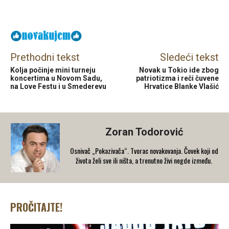
Facebook
X
Email
Prethodni tekst
Sledeći tekst
Kolja počinje mini turneju
Novak u Tokio ide zbog
koncertima u Novom Sadu,
patriotizma i reči čuvene
na Love Festu i u Smederevu
Hrvatice Blanke Vlašić
Zoran Todorović
Osnivač „Pokazivača“. Tvorac novakovanja. Čovek koji od
života želi sve ili ništa, a trenutno živi negde između.
PROČITAJTE!