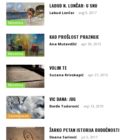
LABUD N. LONČAR: U SNU
Labud Lončar
-
avg 9, 2017
Mesečina
KAD PROŠLOST PRAZNUJE
Ana Mutavdžić
-
apr 30, 2015
Mesečina
VOLIM TE
Suzana Krivokapić
-
apr 27, 2015
Mesečina
VIC DANA: JUG
Đorđe Todorović
-
sep 13, 2019
Zanimljivosti
ŽARKO PETAN ISTORIJA BUDUĆNOSTI
Deana Sailović
-
jul 2, 2017