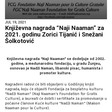
JUL 19, 2021
Književna nagrada “Naji Naaman” za
2021. godinu Zorici Tijanić i Snežani
Šolkotović
Književna nagrada “Naji Naaman” se dodeljuje od 2002.
godine, a međunarodnu fondaciju, u gradu Žunjeu,
osnovao je Nadži Naman, libanski pisac, humanista i
promoter kulture.
Nagrađeni radovi će biti objavljeni u Godišnjoj knjizi
nagrada, koju će objaviti Fondacija za besplatnu kulturu
“Nadži Naman” (Naji Naaman’s Foundation for Gratis
Culture), a laureati će dobiti i sertifikate za promovisanje u
počasne članove Kuće kulture “Nadži Naman” (Maison
Naaman pour la Culture).