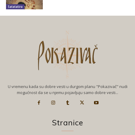
Satatatira
U vremenu kada su dobre vesti u durgom planu "Pokazivač" nudi
mogućnost da se u njemu pojavljuju samo dobre vesti...
Stranice