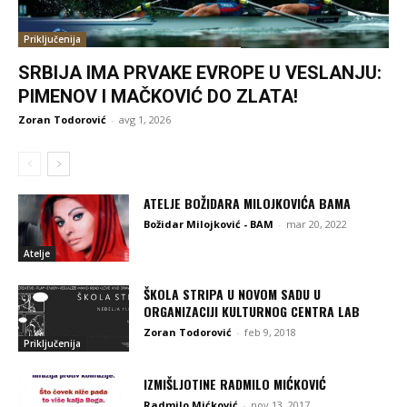
Priključenija
SRBIJA IMA PRVAKE EVROPE U VESLANJU:
PIMENOV I MAČKOVIĆ DO ZLATA!
Zoran Todorović
-
avg 1, 2026
ATELJE BOŽIDARA MILOJKOVIĆA BAMA
Božidar Milojković - BAM
-
mar 20, 2022
Atelje
ŠKOLA STRIPA U NOVOM SADU U
ORGANIZACIJI KULTURNOG CENTRA LAB
Zoran Todorović
-
feb 9, 2018
Priključenija
IZMIŠLJOTINE RADMILO MIĆKOVIĆ
Radmilo Mićković
-
nov 13, 2017