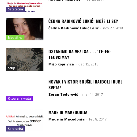
Satatatira
ČEDNA RADINOVIĆ LUKIĆ: MOŽE LI SE?
Čedna Radinović Lukić Lalić
-
nov 27, 2018
Mesečina
OSTANIMO NA VEZI SA . . . ‘TE-EN-
TEOVCIMA’!
Mišo Koprivica
-
dec 15, 2015
Strip
NOVAK I VIKTOR SRUŠILI NAJBOLJI DUBL
SVETA!
Zoran Todorović
-
mar 14, 2017
Otvorena vrata
MADE IN MAKEDONIJA
Made in Macedonia
-
feb 8, 2017
Satatatira