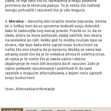
Dakle, to nije zato što su razmažena ili imaju posebne
prohteve da bi skrenula pažnju. To je nešto što roditelji
moraju prihvatiti i razumeti što je više moguće.
3.
Moralna
– darovitoj deci izrazito smeta nepravda. Smeta
im u tolikoj meri da su spremna reskirati svoju dobrobit,
kako bi zadovoljila svoj osećaj pravde. Pravila su tu da se
slede, dobro se mora poštovati, slabiji zaštititi, bez obzira
na posledice po njih. Koliko god to možda zvučalo lepo sa
strane, nije lepo kada dete ugrozi svoju budućnost za
nešto što ono smatra da je ispravno. Možda se vama kao
odrasloj osobi čini da je to nekakva sitnica ili nebitna stvar,
ali njima je to nešto što je zaista važno i obično
objašnjenje im neće biti dovoljno da ih razuveri. Zato je
važno pokazati razumevanje i podsticati ih da sami
razmisle o mogućim alternativama, s kojom neće ugroziti
svoju budućnost.
Izvor: Alternativa informacije
KLJUČNE REČI
daroviti
emocije
moral
nadarena deca