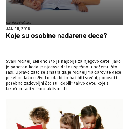
foto: thenextweb.com
JAN 18, 2015
Koje su osobine nadarene dece?
Svaki roditelj želi ono što je najbolje za njegovo dete i jako
je ponosan kada je njegovo dete uspešno u nečemu što
radi. Upravo zato se smatra da je roditeljima darovite dece
posebno lako u životu i da bi trebali biti srećni, ponosni i
posebno zadovoljni što su „dobili“ takvo dete, koje s
lakoćom radi većinu aktivnosti.