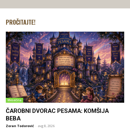
PROČITAJTE!
Mesečina
ČAROBNI DVORAC PESAMA: KOMŠIJA
BEBA
Zoran Todorović
-
avg 8, 2026