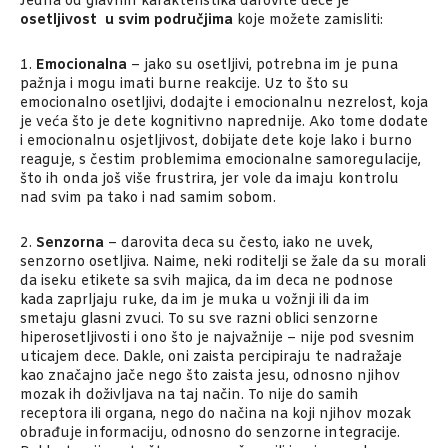
Jedna od glavnih karakteristika darovite dece je
osetljivost u svim područjima
koje možete zamisliti:
1.
Emocionalna
– jako su osetljivi, potrebna im je puna
pažnja i mogu imati burne reakcije. Uz to što su
emocionalno osetljivi, dodajte i emocionalnu nezrelost, koja
je veća što je dete kognitivno naprednije. Ako tome dodate
i emocionalnu osjetljivost, dobijate dete koje lako i burno
reaguje, s čestim problemima emocionalne samoregulacije,
što ih onda još više frustrira, jer vole da imaju kontrolu
nad svim pa tako i nad samim sobom.
2.
Senzorna
– darovita deca su često, iako ne uvek,
senzorno osetljiva. Naime, neki roditelji se žale da su morali
da iseku etikete sa svih majica, da im deca ne podnose
kada zaprljaju ruke, da im je muka u vožnji ili da im
smetaju glasni zvuci. To su sve razni oblici senzorne
hiperosetljivosti i ono što je najvažnije – nije pod svesnim
uticajem dece. Dakle, oni zaista percipiraju te nadražaje
kao značajno jače nego što zaista jesu, odnosno njihov
mozak ih doživljava na taj način. To nije do samih
receptora ili organa, nego do načina na koji njihov mozak
obrađuje informaciju, odnosno do senzorne integracije.