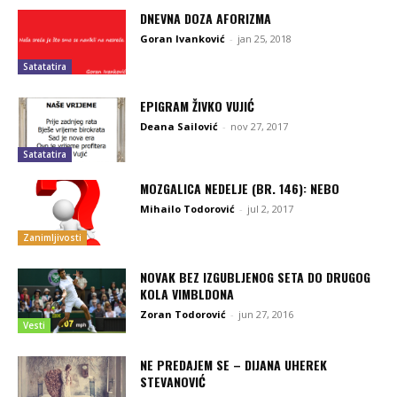
DNEVNA DOZA AFORIZMA
Goran Ivanković
-
jan 25, 2018
Satatatira
EPIGRAM ŽIVKO VUJIĆ
Deana Sailović
-
nov 27, 2017
Satatatira
MOZGALICA NEDELJE (BR. 146): NEBO
Mihailo Todorović
-
jul 2, 2017
Zanimljivosti
NOVAK BEZ IZGUBLJENOG SETA DO DRUGOG
KOLA VIMBLDONA
Zoran Todorović
-
jun 27, 2016
Vesti
NE PREDAJEM SE – DIJANA UHEREK
STEVANOVIĆ