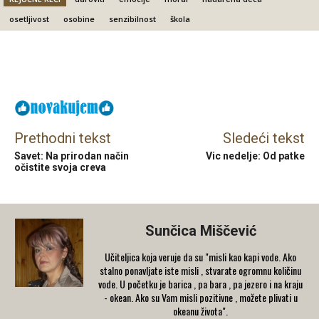
osetljivost
osobine
senzibilnost
škola
Facebook
X
Email
Prethodni tekst
Sledeći tekst
Savet: Na prirodan način
Vic nedelje: Od patke
očistite svoja creva
Sunčica Miščević
Učiteljica koja veruje da su "misli kao kapi vode. Ako
stalno ponavljate iste misli , stvarate ogromnu količinu
vode. U početku je barica , pa bara , pa jezero i na kraju
- okean. Ako su Vam misli pozitivne , možete plivati u
okeanu života".