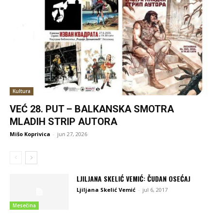
Kultura
VEĆ 28. PUT – BALKANSKA SMOTRA
MLADIH STRIP AUTORA
Mišo Koprivica
-
jun 27, 2026
LJILJANA SKELIĆ VEMIĆ: ČUDAN OSEĆAJ
Ljiljana Skelić Vemić
-
jul 6, 2017
Mesečina