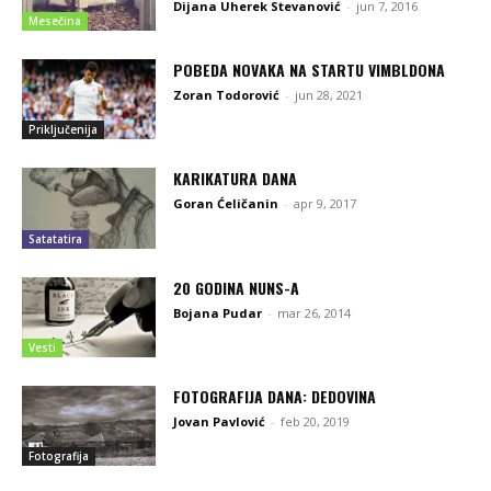
Dijana Uherek Stevanović
-
jun 7, 2016
Mesečina
POBEDA NOVAKA NA STARTU VIMBLDONA
Zoran Todorović
-
jun 28, 2021
Priključenija
KARIKATURA DANA
Goran Ćeličanin
-
apr 9, 2017
Satatatira
20 GODINA NUNS-A
Bojana Pudar
-
mar 26, 2014
Vesti
FOTOGRAFIJA DANA: DEDOVINA
Jovan Pavlović
-
feb 20, 2019
Fotografija