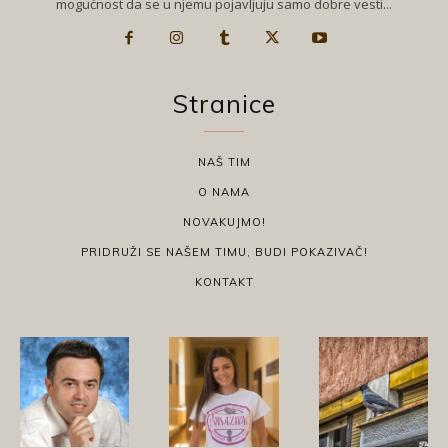
mogućnost da se u njemu pojavljuju samo dobre vesti...
Stranice
NAŠ TIM
O NAMA
NOVAKUJMO!
PRIDRUŽI SE NAŠEM TIMU, BUDI POKAZIVAČ!
KONTAKT