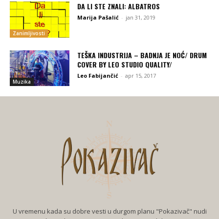
DA LI STE ZNALI: ALBATROS
Marija Pašalić
-
jan 31, 2019
Zanimljivosti
TEŠKA INDUSTRIJA – BADNJA JE NOĆ/ DRUM
COVER BY LEO STUDIO QUALITY/
Leo Fabijančić
-
apr 15, 2017
Muzika
U vremenu kada su dobre vesti u durgom planu "Pokazivač" nudi