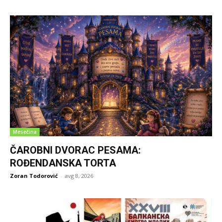
Mesečina
ČAROBNI DVORAC PESAMA:
ROĐENDANSKA TORTA
Zoran Todorović
-
avg 8, 2026