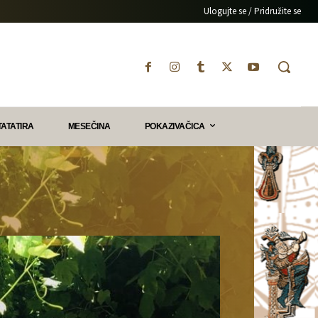
Ulogujte se / Pridružite se
TATATIRA
MESEČINA
POKAZIVAČICA