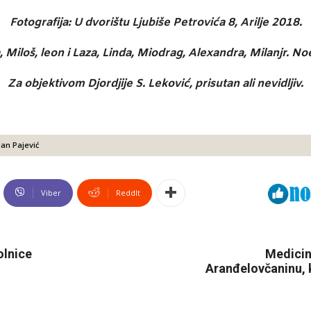
Fotografija: U dvorištu Ljubiše Petrovića 8, Arilje 2018.
Miloš, leon i Laza, Linda, Miodrag, Alexandra, Milanjr. Noe
Za objektivom Djordjije S. Leković, prisutan ali nevidljiv.
lan Pajević
Viber
ReddIt
olnice
Medicin
Aranđelovčaninu, 