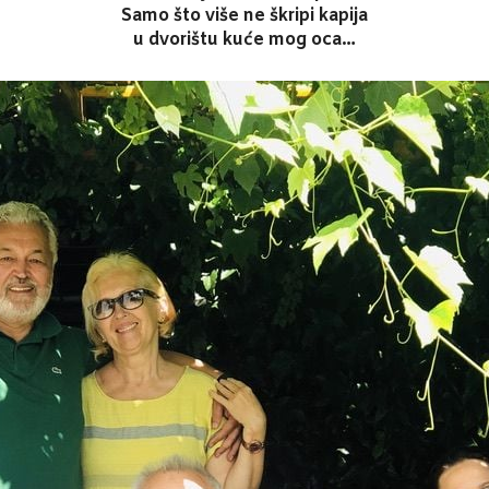
Samo što više ne škripi kapija
u dvorištu kuće mog oca…