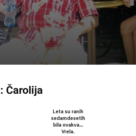
 Čarolija
Leta su ranih
sedamdesetih
bila ovakva…
Vrela.