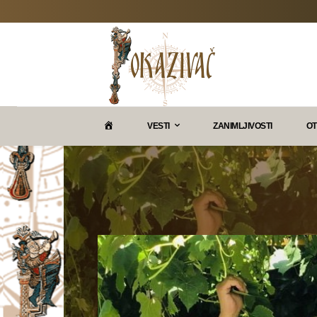
P
VESTI
ZANIMLJIVOSTI
OT
O
K
A
Z