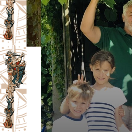
I
V
A
Č