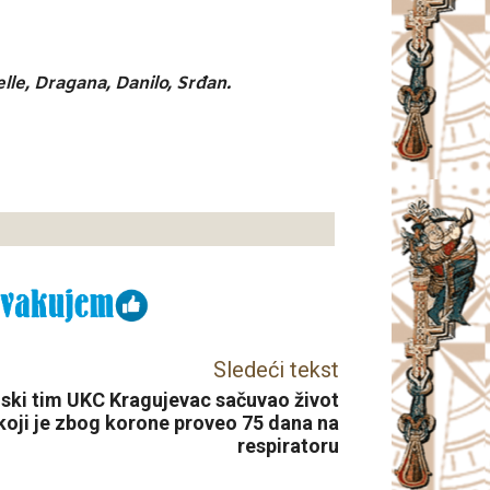
lle, Dragana, Danilo, Srđan.
Sledeći tekst
ski tim UKC Kragujevac sačuvao život
koji je zbog korone proveo 75 dana na
respiratoru