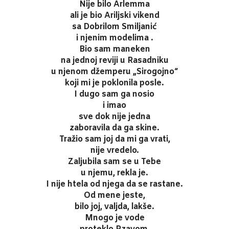
Nije bilo Arlemma
ali je bio Ariljski vikend
sa Dobrilom Smiljanić
i njenim modelima .
Bio sam maneken
na jednoj reviji u Rasadniku
u njenom džemperu „Sirogojno“
koji mi je poklonila posle.
I dugo sam ga nosio
i imao
sve dok nije jedna
zaboravila da ga skine.
Tražio sam joj da mi ga vrati,
nije vredelo.
Zaljubila sam se u Tebe
u njemu, rekla je.
I nije htela od njega da se rastane.
Od mene jeste,
bilo joj, valjda, lakše.
Mnogo je vode