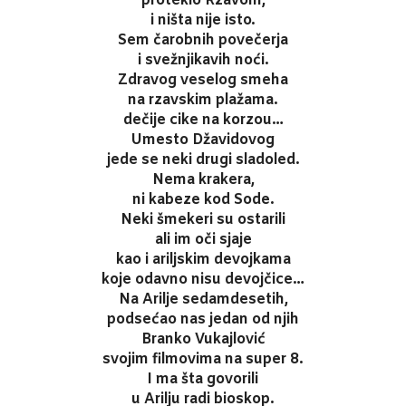
proteklo Rzavom,
i ništa nije isto.
Sem čarobnih povečerja
i svežnjikavih noći.
Zdravog veselog smeha
na rzavskim plažama.
dečije cike na korzou…
Umesto Džavidovog
jede se neki drugi sladoled.
Nema krakera,
ni kabeze kod Sode.
Neki šmekeri su ostarili
ali im oči sjaje
kao i ariljskim devojkama
koje odavno nisu devojčice…
Na Arilje sedamdesetih,
podsećao nas jedan od njih
Branko Vukajlović
svojim filmovima na super 8.
I ma šta govorili
u Arilju radi bioskop.