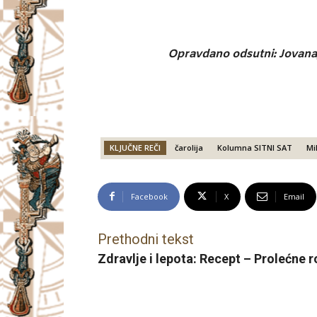
Opravdano odsutni: Jovana, 
KLJUČNE REČI
čarolija
Kolumna SITNI SAT
Mi
Facebook
X
Email
Prethodni tekst
Zdravlje i lepota: Recept – Prolećne r