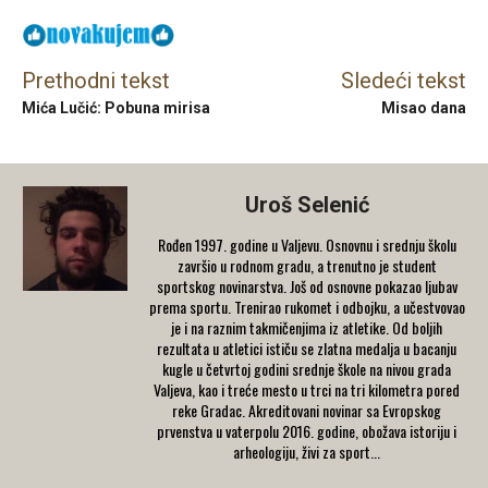
Prethodni tekst
Sledeći tekst
Mića Lučić: Pobuna mirisa
Misao dana
Uroš Selenić
Rođen 1997. godine u Valjevu. Osnovnu i srednju školu
završio u rodnom gradu, a trenutno je student
sportskog novinarstva. Još od osnovne pokazao ljubav
prema sportu. Trenirao rukomet i odbojku, a učestvovao
je i na raznim takmičenjima iz atletike. Od boljih
rezultata u atletici ističu se zlatna medalja u bacanju
kugle u četvrtoj godini srednje škole na nivou grada
Valjeva, kao i treće mesto u trci na tri kilometra pored
reke Gradac. Akreditovani novinar sa Evropskog
prvenstva u vaterpolu 2016. godine, obožava istoriju i
arheologiju, živi za sport...