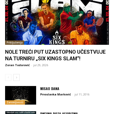
Priključenija
NOLE TREĆI PUT UZASTOPNO UČESTVUJE
NA TURNIRU „SIX KINGS SLAM“!
Zoran Todorović
-
jul 29, 2026
MISAO DANA
Prvoslavka Marković
-
jul 11, 2016
Zanimljivosti
DNEVNA DOZA AFORIZMA