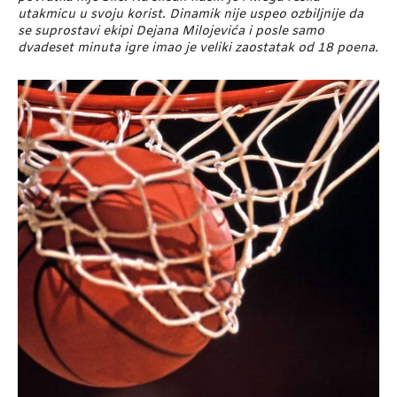
utakmicu u svoju korist. Dinamik nije uspeo ozbiljnije da
se suprostavi ekipi Dejana Milojevića i posle samo
dvadeset minuta igre imao je veliki zaostatak od 18 poena.