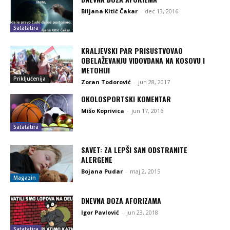
Biljana Kitić Čakar
-
dec 13, 2016
Satatatira
KRALJEVSKI PAR PRISUSTVOVAO
OBELAŽEVANJU VIDOVDANA NA KOSOVU I
METOHIJI
Priključenija
Zoran Todorović
-
jun 28, 2017
OKOLOSPORTSKI KOMENTAR
Mišo Koprivica
-
jun 17, 2016
Satatatira
SAVET: ZA LEPŠI SAN ODSTRANITE
ALERGENE
Bojana Pudar
-
maj 2, 2015
Magazin
DNEVNA DOZA AFORIZAMA
Igor Pavlović
-
jun 23, 2018
Satatatira