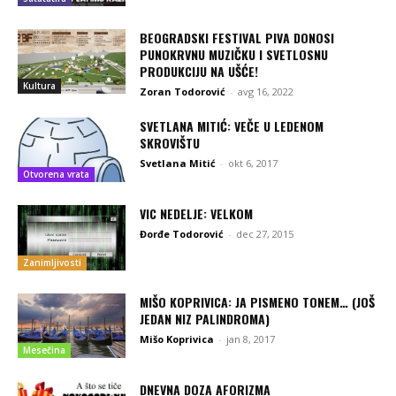
BEOGRADSKI FESTIVAL PIVA DONOSI
PUNOKRVNU MUZIČKU I SVETLOSNU
PRODUKCIJU NA UŠĆE!
Kultura
Zoran Todorović
-
avg 16, 2022
SVETLANA MITIĆ: VEČE U LEDENOM
SKROVIŠTU
Svetlana Mitić
-
okt 6, 2017
Otvorena vrata
VIC NEDELJE: VELKOM
Đorđe Todorović
-
dec 27, 2015
Zanimljivosti
MIŠO KOPRIVICA: JA PISMENO TONEM… (JOŠ
JEDAN NIZ PALINDROMA)
Mišo Koprivica
-
jan 8, 2017
Mesečina
DNEVNA DOZA AFORIZMA