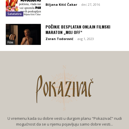
Biljana Kitić Čakar
-
dec 27, 2016
Satatatira
POČINJE BESPLATAN ONLAJN FILMSKI
MARATON „MOJ OFF“
Zoran Todorović
-
avg 1, 2023
Film
U vremenu kada su dobre vesti u durgom planu "Pokazivač" nudi
mogućnost da se u njemu pojavljuju samo dobre vesti...