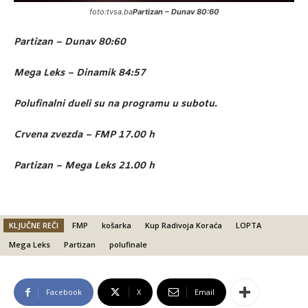
foto:tvsa.ba
Partizan – Dunav 80:60
Partizan – Dunav 80:60
Mega Leks – Dinamik 84:57
Polufinalni dueli su na programu u subotu.
Crvena zvezda – FMP 17.00 h
Partizan – Mega Leks 21.00 h
KLJUČNE REČI
FMP
košarka
Kup Radivoja Koraća
LOPTA
Mega Leks
Partizan
polufinale
Facebook
X
Email