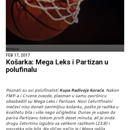
foto:tvsa.ba
FEB 17, 2017
Košarka: Mega Leks i Partizan u
polufinalu
Poznati su svi polufinalisti
Kupa Radivoja Koraća
. Nakon
FMP-a i Crvene zvezde, plasman u samu završnicu
obezbedili su Mega Leks i Partizan. Novi četvrtfinalni
mečevi nisu doneli zanimljivu košarku, pošto je razlika u
kvalitetu bila i više nego očigledna. Dunav je uspeo da
parira Partizanu tokom prvih deset minuta, ali je onda
drugu četvrtinu izgubio sa velikom razlikom (23:8) i
povratka nije bilo. Na sličan način je i Mega rešila