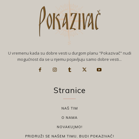
U vremenu kada su dobre vesti u durgom planu "Pokazivač" nudi
mogućnost da se u njemu pojavljuju samo dobre vesti...
Stranice
NAŠ TIM
O NAMA
NOVAKUJMO!
PRIDRUŽI SE NAŠEM TIMU, BUDI POKAZIVAČ!