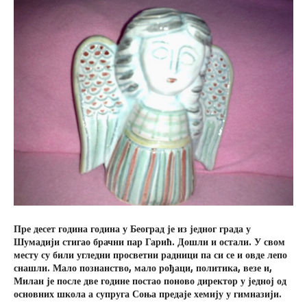
Пре десет година година у Београд је из једног града у
Шумадији стигао брачни пар Гарић. Дошли и остали. У свом
месту су били угледни просветни радници па си се и овде лепо
снашли. Мало познанство, мало рођаци, политика, везе и,
Милан је после две године постао поново директор у једној од
основних школа а супруга Соња предаје хемију у гимназији.