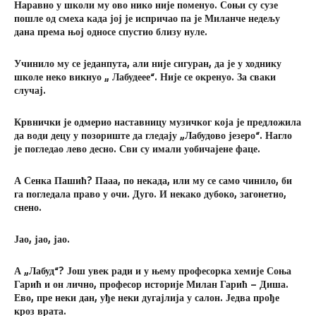
Наравно у школи му ово нико није поменуо. Соњи су сузе
пошле од смеха када јој је испричао па је Миланче недељу
дана према њој односе спустио близу нуле.
Учинило му се једанпута, али није сигуран, да је у ходнику
школе неко викнуо „ Лабудеее“. Није се окренуо. За сваки
случај.
Крвнички је одмерио наставницу музичког која је предложила
да води децу у позориште да гледају „Лабудово језеро“. Нагло
је погледао лево десно. Сви су имали уобичајене фаце.
А Сенка Пашић? Пааа, по некада, или му се само чинило, би
га погледала право у очи. Дуго. И некако дубоко, загонетно,
снено.
Јао, јао, јао.
А „Лабуд“? Још увек ради и у њему професорка хемије Соња
Гарић и он лично, професор историје Милан Гарић – Диша.
Ево, пре неки дан, уђе неки дугајлија у салон. Једва прође
кроз врата.