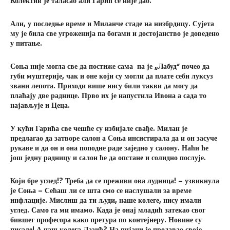
Колектив је таласао али Гарић се није дао.
Али, у последње време и Миланче стаде на низбрдицу. Сујета
му је била све угроженија па богами и достојанство је доведено
у питање.
Соња није могла све да постиже сама па је „Лабуд“ почео да
губи муштерије, чак и оне који су могли да плате себи луксуз
звани лепота. Приходи више нису били такви да могу да
плаћају две раднице. Прво их је напустила Ивона а сада то
најављује и Цеца.
У кући Гарића све чешће су избијале свађе. Милан је
предлагао да затворе салон а Соња инсистирала да и он засуче
рукаве и да он и она поподне раде заједно у салону. Наћи ће
још једну радницу и салон ће да опстане и солидно послује.
Који бре углед!? Треба да се преживи ова лудница! – узвикнула
је Соња – Сећаш ли се шта смо се наслушали за време
инфлације. Мислиш да ти људи, наше колеге, нису имали
углед. Само га ми имамо. Када је онај младић затекао свог
бившег професора како претура по контејнеру. Новине су