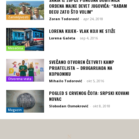
ORDENA MAJKE DEVET JUGOVIĆA: “RAĐAM
DECU ZATO ŠTO VOLIM”
Zanimljivosti
Zoran Todorović
-
apr 24, 2018
LORENA KUJEK- VLAK KOJI NE STIŽE
Lorena Galeta
-
sep 4, 2016
Mesečina
SVEČANO OTVOREN ČETVRTI KAMP
PRIJATELJSTA – DRUGARIJADA NA
KOPAONIKU
Otvorena vrata
Mihailo Todorović
-
okt 5, 2016
POGLED S CRVENOG ČOTA: SRPSKI KOVANI
NOVAC
Slobodan Osmokrović
-
okt 8, 2018
Magazin