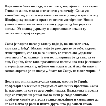
Није много боље ни овде, мале плате, штрајкови… све скупо.
Тешко се живи, можда и теже него у завичају. Соња узе
неплаћено одсуство и оде неколико месеци код сестре и зета у
Швајцарску одакле се врати са нешто уштеђевине. Новац
уложи у мали козметички салон у једном од београдских
насеља. Уз велику јурњаву и исцрпљивање некако су
састављали крај са крајем.
Соња је водила посао у салону који је, ко зна због чега,
назвала „Лабуд“. Милан, који је увек држао до себе, надмен,
егоцентричан, све гледа са висине, се стидео ове „додатне
делатности“ и, колико је могао, прикривао је од свих да се
они, Гарићи, баве тако прозаичним послом као што је сецкање
и турпијање ноктију, цеђење митисера и сл. А ако би неко и
сазнао окретао је на шалу: „ Знате ви Соњу, не може мирна…“
Докле смо ми интелектуалци стигли, мислио је Гарић,
професори а клечимо и увијамо се око неких простака. Соња
је, наравно, на све то другачије гледала. Практична и вредна
није се стидела ни једног посла нити је своје занимање
професор хемије сматрала толико значајним и узвишеним да
не био могла да ради и нешто друго што јој доноси какав –