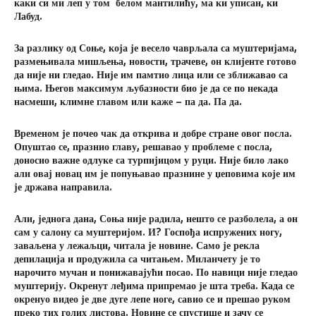
каки си ми леп у том белом мантилићу, ма ки уписан, ки
Лабуд.
За разлику од Соње, која је весело чаврљала са муштеријама,
размењивала мишљења, новости, трачеве, он клијенте готово
да није ни гледао. Није им памтио лица или се зближавао са
њима. Његов максимум љубазности био је да се по некада
насмеши, климне главом или каже – па да. Па да.
Временом је почео чак да открива и добре стране овог посла.
Опуштао се, празнио главу, решавао у проблеме с посла,
доносио важне одлуке са турпијицом у руци. Није било лако
али овај новац им је попуњавао празнине у џеповима које им
је држава направила.
Али, једнога дана, Соња није радила, нешто се разболела, а он
сам у салону са муштеријом. И? Госпођа испружених ногу,
заваљена у лежаљци, читала је новине. Само је рекла
депилација и продужила са читањем. Миланчету је то
нарочито мучан и понижавајући посао. По навици није гледао
муштерију. Окренут леђима припремао је шта треба. Када се
окренуо видео је две дуге лепе ноге, савио се и прешао руком
преко тих голих листова. Новине се спустише и зачу се