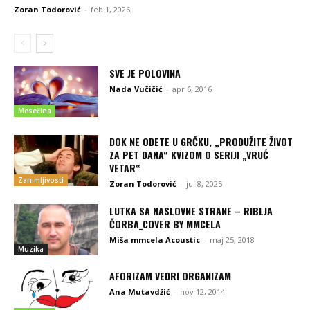
Zoran Todorović
-
feb 1, 2026
SVE JE POLOVINA
Nada Vučičić
-
apr 6, 2016
Mesečina
DOK NE ODETE U GRČKU, „PRODUŽITE ŽIVOT
ZA PET DANA“ KVIZOM O SERIJI „VRUĆ
VETAR“
Zanimljivosti
Zoran Todorović
-
jul 8, 2025
LUTKA SA NASLOVNE STRANE – RIBLJA
ČORBA_COVER BY MMCELA
Miša mmcela Acoustic
-
maj 25, 2018
Muzika
AFORIZAM VEDRI ORGANIZAM
Ana Mutavdžić
-
nov 12, 2014