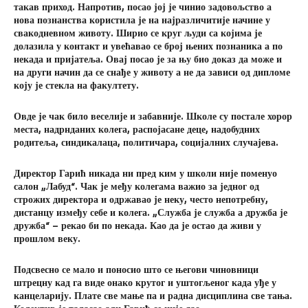
такав приход. Напротив, посао јој је чинио задовољство а
нова познанства користила је на најразличитије начине у
свакодневном животу. Ширио се круг људи са којима је
долазила у контакт и увећавао се број њених познаника а по
некада и пријатеља. Овај посао је за њу био доказ да може и
на други начин да се снађе у животу а не да зависи од дипломе
коју је стекла на факултету.
Овде је чак било веселије и забавније. Школе су постале хорор
места, надрнданих колега, распојасане деце, надобудних
родитеља, синдикалаца, политичара, социјалних случајева.
Директор Гарић никада ни пред ким у школи није поменуо
салон „Лабуд“. Чак је међу колегама важио за једног од
строжих директора и одржавао је неку, често непотребну,
дистанцу између себе и колега. „Служба је служба а дружба је
дружба“ – рекао би по некада. Као да је остао да живи у
прошлом веку.
Подсвесно се мало и поносио што се његови чиновници
штрецну кад га виде онако крутог и уштогљеног када уђе у
канцеларију. Плате све мање па и радна дисциплина све тања.