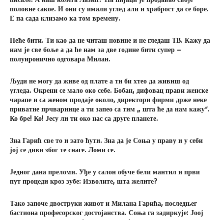
писале! А наш колега Лазић? На пијаци је продавао своје
половне сакое. И они су имали углед али и храброст да се боре.
Е па сада клизамо ка том времену.
Неће бити. Ти као да не читаш новине и не гледаш ТВ. Кажу да
нам је све боље а да ће нам за две године бити супер –
полуиронично одговара Милан.
Људи не могу да живе од плате а ти би хтео да живиш од
угледа. Окрени се мало око себе. Бобан, дифовац прави женске
чарапе и са женом продаје около, директори фирми држе неке
приватне прчварнице а ти запео са тим „ шта ће да нам кажу“.
Ко бре! Ко! Јесу ли ти око нас са друге планете.
Зна Гарић све то и зато ћути. Зна да је Соња у праву и у себи
јој се диви због те снаге. Ломи се.
Једног дана преломи. Уђе у салон обуче бели мантил и први
пут процеди кроз зубе: Изволите, шта желите?
Тако започе двоструки живот и Милана Гарића, последњег
бастиона професорског достојанства. Соња га задиркује: Јоој