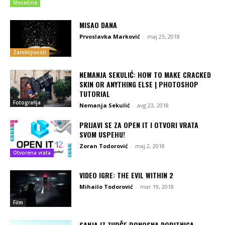
Mesečina
MISAO DANA
Prvoslavka Marković
-
maj 25, 2018
Zanimljivosti
NEMANJA SEKULIĆ: HOW TO MAKE CRACKED
SKIN OR ANYTHING ELSE | PHOTOSHOP
TUTORIAL
Fotografija
Nemanja Sekulić
-
avg 23, 2018
PRIJAVI SE ZA OPEN IT I OTVORI VRATA
SVOM USPEHU!
Zoran Todorović
-
maj 2, 2018
Otvorena vrata
VIDEO IGRE: THE EVIL WITHIN 2
Mihailo Todorović
-
mar 19, 2018
Film
SANJA IZ ZUPČE PONOSNA DOBITNICA