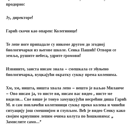
продорно:
Ју, директоре!
Гарић скочи као опарен: Колегинице!
Те лепе ноге припадале су никоме другом до згодној
биологичарки из његове школе. Сенка Пашић! Отвори се
земљо, рушите небеса, удрите громови!
Извините, заиста нисам знала – смешкала се збуњено
биологичарка, вуцкајући ократку сукњу према коленима.
Хм, хм, ништа, ништа хвала лепо – нешто је ваљао Миланче
– Ово нисам ја, то нисте ви, нисам вас видео , нисте ме
видели… Све више је тонуо замуцкујући несрећни диша Гарић
М. и сам повлачећи колегиници сукњу преко колена и чинећи
ситуацију још смешнијом и глупљом. Већ је видео Сенку како
својим криупним лепим очима колута по ћошковима: „
Замислите само…“