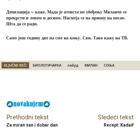
Депилација – каже. Мада је атеиста по убеђењу Миланче се
прекрсти и левом и десном. Насмеја се па приону на посао.
Шта да се ради.
Само још годину две па смо на коњу. Сви. Тако кажу на ТВ.
KLJUČNE REČI
БИОЛОГИЧАРКА
лабуд
МИЛАН
СОЊА
Facebook
X
Email
Prethodni tekst
Sledeći tekst
Za miran san i dobar dan
Recept: Kadaif