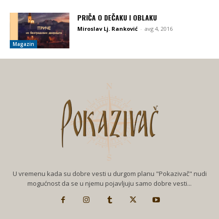
PRIČA O DEČAKU I OBLAKU
Miroslav Lj. Ranković
-
avg 4, 2016
Magazin
U vremenu kada su dobre vesti u durgom planu "Pokazivač" nudi
mogućnost da se u njemu pojavljuju samo dobre vesti...