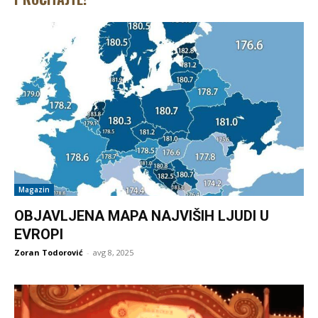
Magazin
OBJAVLJENA MAPA NAJVIŠIH LJUDI U
EVROPI
Zoran Todorović
-
avg 8, 2025