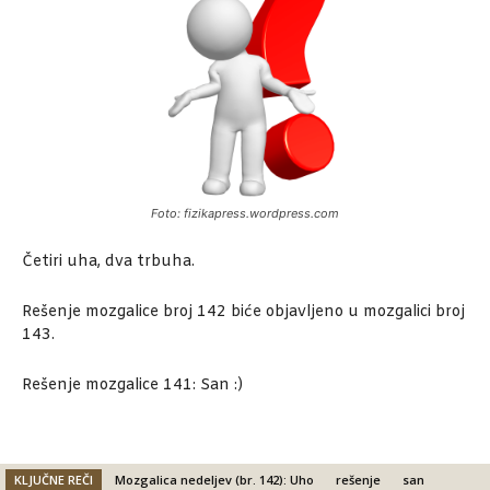
Foto: fizikapress.wordpress.com
Četiri uha, dva trbuha.
Rešenje mozgalice broj 142 biće objavljeno u mozgalici broj
143.
Rešenje mozgalice 141: San :)
KLJUČNE REČI
Mozgalica nedeljev (br. 142): Uho
rešenje
san