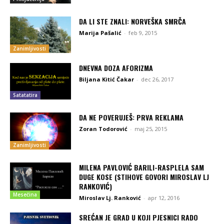
DA LI STE ZNALI: NORVEŠKA SMRČA
Marija Pašalić
-
feb 9, 2015
Zanimljivosti
DNEVNA DOZA AFORIZMA
Biljana Kitić Čakar
-
dec 26, 2017
Satatatira
DA NE POVERUJEŠ: PRVA REKLAMA
Zoran Todorović
-
maj 25, 2015
Zanimljivosti
MILENA PAVLOVIĆ BARILI-RASPLELA SAM
DUGE KOSE (STIHOVE GOVORI MIROSLAV LJ
RANKOVIĆ)
Mesečina
Miroslav Lj. Ranković
-
apr 12, 2016
SREĆAN JE GRAD U KOJI PJESNICI RADO