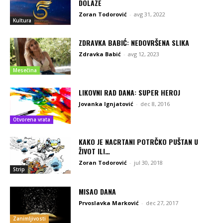
DOLAZE
Zoran Todorović
-
avg 31, 2022
Kultura
ZDRAVKA BABIĆ: NEDOVRŠENA SLIKA
Zdravka Babić
-
avg 12, 2023
Mesečina
LIKOVNI RAD DANA: SUPER HEROJ
Jovanka Ignjatović
-
dec 8, 2016
Otvorena vrata
KAKO JE NACRTANI POTRČKO PUŠTAN U
ŽIVOT ILI…
Zoran Todorović
-
jul 30, 2018
Strip
MISAO DANA
Prvoslavka Marković
-
dec 27, 2017
Zanimljivosti