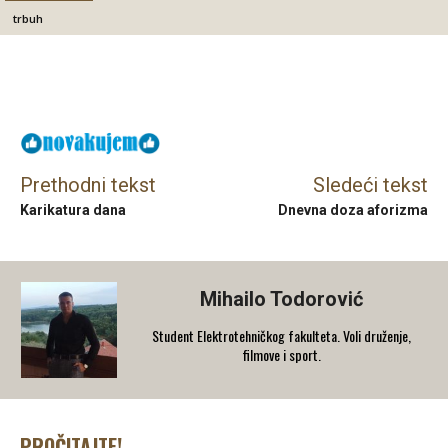
trbuh
Facebook
X
Email
Prethodni tekst
Sledeći tekst
Karikatura dana
Dnevna doza aforizma
Mihailo Todorović
Student Elektrotehničkog fakulteta. Voli druženje,
filmove i sport.
PROČITAJTE!