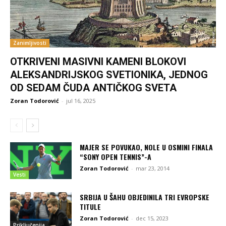
Zanimljivosti
OTKRIVENI MASIVNI KAMENI BLOKOVI
ALEKSANDRIJSKOG SVETIONIKA, JEDNOG
OD SEDAM ČUDA ANTIČKOG SVETA
Zoran Todorović
-
jul 16, 2025
MAJER SE POVUKAO, NOLE U OSMINI FINALA
“SONY OPEN TENNIS”-A
Zoran Todorović
-
mar 23, 2014
Vesti
SRBIJA U ŠAHU OBJEDINILA TRI EVROPSKE
TITULE
Zoran Todorović
-
dec 15, 2023
Priključenija