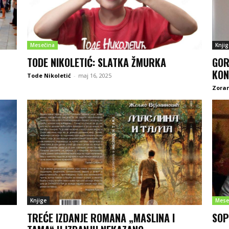
Mesečina
Knjig
TODE NIKOLETIĆ: SLATKA ŽMURKA
GOR
KON
Tode Nikoletić
-
maj 16, 2025
Zoran
Knjige
Mese
TREĆE IZDANJE ROMANA „MASLINA I
SOP