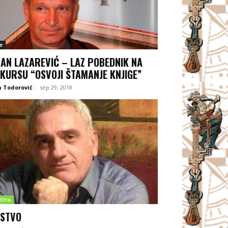
e
AN LAZAREVIĆ – LAZ POBEDNIK NA
KURSU “OSVOJI ŠTAMANJE KNJIGE”
 Todorović
-
sep 29, 2018
čina
STVO