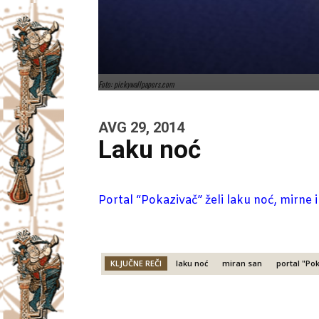
Foto: pickywallpapers.com
AVG 29, 2014
Laku noć
Portal “Pokazivač” želi laku noć, mirne 
KLJUČNE REČI
laku noć
miran san
portal "Po
Facebook
X
Email