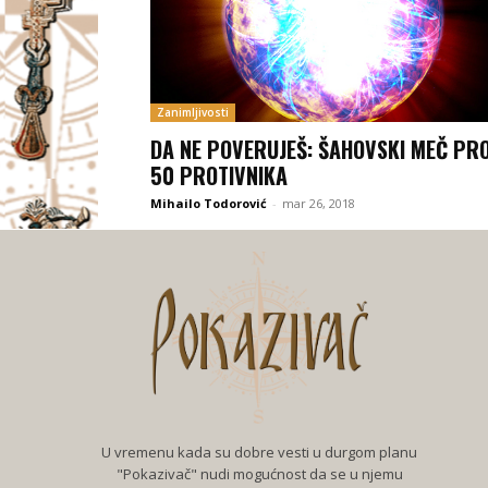
Zanimljivosti
DA NE POVERUJEŠ: ŠAHOVSKI MEČ PR
50 PROTIVNIKA
Mihailo Todorović
-
mar 26, 2018
U vremenu kada su dobre vesti u durgom planu
"Pokazivač" nudi mogućnost da se u njemu