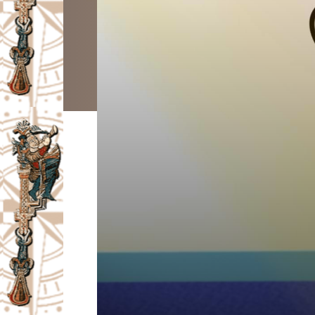
I
V
A
Č