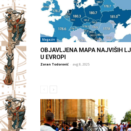
Magazin
OBJAVLJENA MAPA NAJVIŠIH LJ
U EVROPI
Zoran Todorović
-
avg 8, 2025