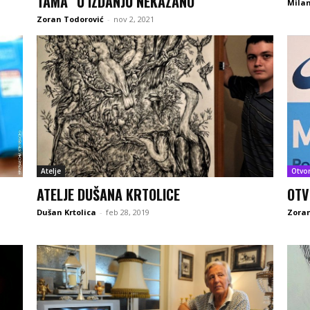
TAMA“ U IZDANJU NEKAZANO
Milan
Zoran Todorović
-
nov 2, 2021
Atelje
Otvo
ATELJE DUŠANA KRTOLICE
OTV
Dušan Krtolica
-
feb 28, 2019
Zoran