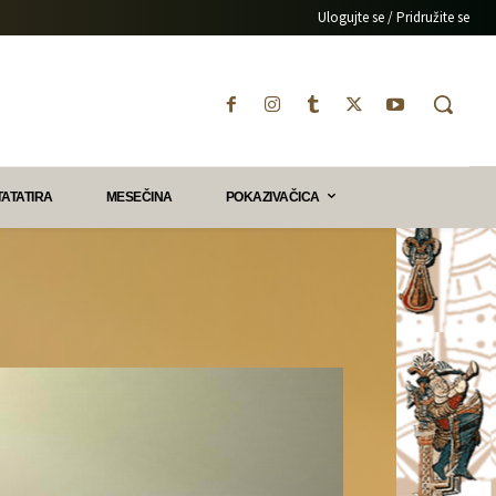
Ulogujte se / Pridružite se
TATATIRA
MESEČINA
POKAZIVAČICA