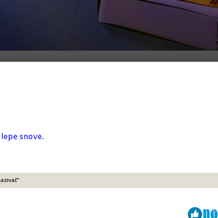
i lepe snove
.
kazivač"
Viber
ReddIt