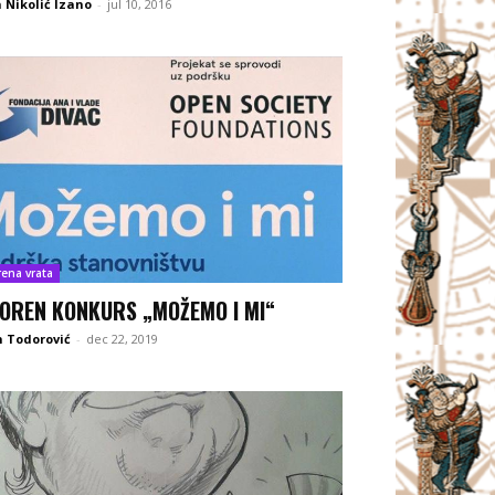
 Nikolić Izano
-
jul 10, 2016
rena vrata
OREN KONKURS „MOŽEMO I MI“
 Todorović
-
dec 22, 2019