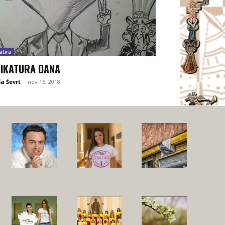
atira
IKATURA DANA
ša Ševrt
-
nov 16, 2018