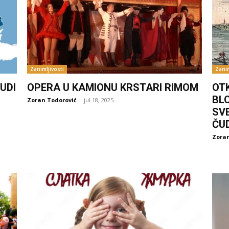
Zanimljivosti
Zanim
UDI
OPERA U KAMIONU KRSTARI RIMOM
OT
BL
Zoran Todorović
-
jul 18, 2025
SV
ČU
Zoran