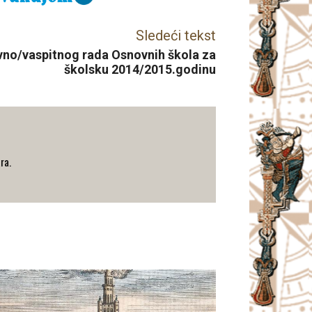
Sledeći tekst
vno/vaspitnog rada Osnovnih škola za
školsku 2014/2015.godinu
ra.