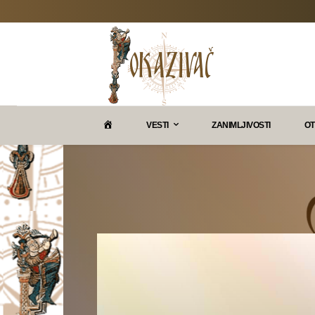
P
VESTI
ZANIMLJIVOSTI
OT
O
K
A
Z