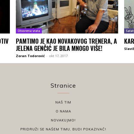
Otvorena vrata
Satat
OTIV
PAMTIMO JE KAO NOVAKOVOG TRENERA, A
KAR
JELENA GENČIĆ JE BILA MNOGO VIŠE!
Slavi
Zoran Todorović
-
okt 17, 2017
Stranice
NAŠ TIM
O NAMA
NOVAKUJMO!
PRIDRUŽI SE NAŠEM TIMU, BUDI POKAZIVAČ!