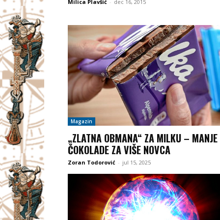
Milica Plavšić
-
dec 16, 2015
Magazin
„ZLATNA OBMANA“ ZA MILKU – MANJE
ČOKOLADE ZA VIŠE NOVCA
Zoran Todorović
-
jul 15, 2025