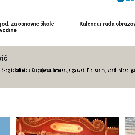
god. za osnovne škole
Kalendar rada obrazo
jvodine
vić
og fakulteta u Kragujevcu. Interesuje ga svet IT-a, zanimljivosti i video iga