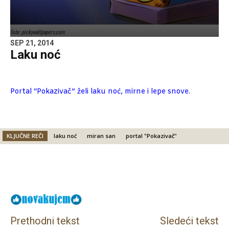
Foto: pickywallpapers.com
SEP 21, 2014
Laku noć
Portal “Pokazivač” želi laku noć, mirne i lepe snove.
KLJUČNE REČI
laku noć
miran san
portal "Pokazivač"
Facebook
X
Email
Prethodni tekst
Sledeći tekst