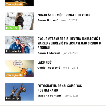
Zanimljivosti
ZORAN ŠKILJEVIĆ: PRIMATI I DEVOJKE
Zoran Škiljević
-
mar 16, 2022
Mesečina
OVO JE #TEAMSERBIA! NEVENA IGNJATOVIĆ I
MARKO VUKIĆEVIĆ PREDSTAVLJAJU SRBIJU U
PEKINGU
Priključenija
Zoran Todorović
-
jan 29, 2022
LAKU NOĆ
Đorđe Todorović
-
okt 31, 2014
Zanimljivosti
FOTOGRAFIJA DANA: SAMO VAS
POSMATRAMO
Slađana Pantelić
-
apr 9, 2025
Fotografija