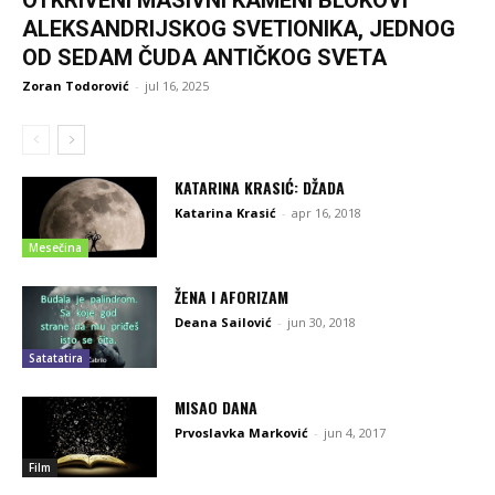
ALEKSANDRIJSKOG SVETIONIKA, JEDNOG
OD SEDAM ČUDA ANTIČKOG SVETA
Zoran Todorović
-
jul 16, 2025
KATARINA KRASIĆ: DŽADA
Katarina Krasić
-
apr 16, 2018
Mesečina
ŽENA I AFORIZAM
Deana Sailović
-
jun 30, 2018
Satatatira
MISAO DANA
Prvoslavka Marković
-
jun 4, 2017
Film