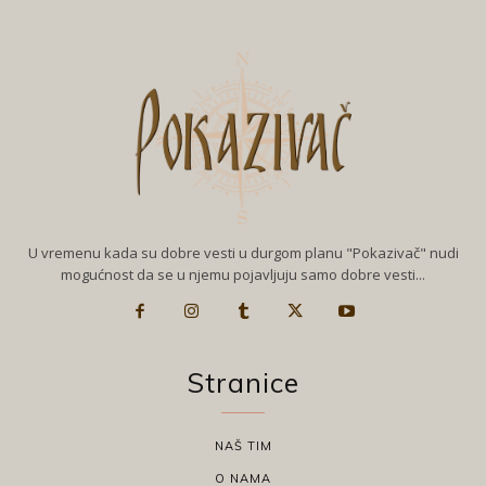
U vremenu kada su dobre vesti u durgom planu "Pokazivač" nudi
mogućnost da se u njemu pojavljuju samo dobre vesti...
Stranice
NAŠ TIM
O NAMA