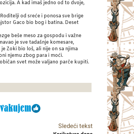
ozicija. A kad imaš jedno od to dvoje,
 Roditelji od sreće i ponosa sve brige
ajstor Gaco bio bog i batina. Deset
 tezge beše meso za gospodu i važne
oznavao je sve tadašnje komesare,
 Zoki bio loš, ali nije on sa njima
 oni njemu zbog para i moći.
 običan svet može valjano parče kupiti.
Sledeći tekst