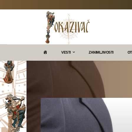
P
VESTI
ZANIMLJIVOSTI
OT
O
K
A
Z