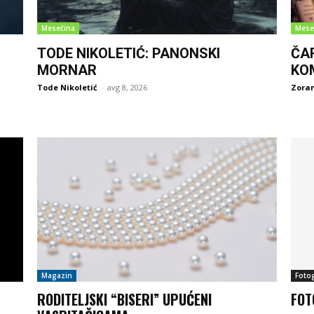
Mesečina
Mese
TODE NIKOLETIĆ: PANONSKI
ČA
MORNAR
KO
Tode Nikoletić
-
avg 8, 2026
Zoran
Magazin
Fotog
RODITELJSKI “BISERI” UPUĆENI
FOT