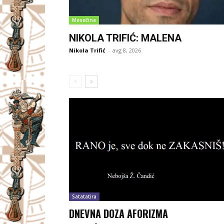
Mesečina
NIKOLA TRIFIĆ: MALENA
Nikola Trifić
-
avg 8, 2026
Satatatira
DNEVNA DOZA AFORIZMA