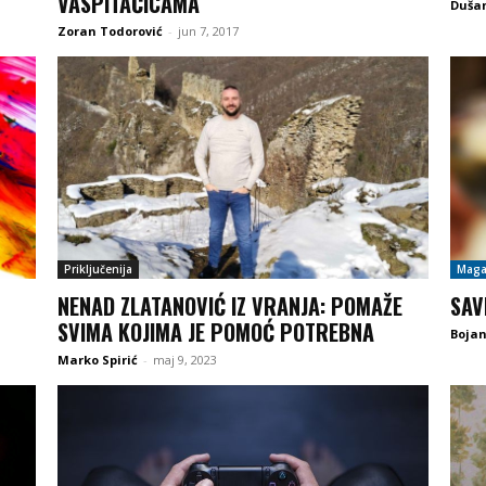
VASPITAČICAMA
Dušan
Zoran Todorović
-
jun 7, 2017
Priključenija
Maga
NENAD ZLATANOVIĆ IZ VRANJA: POMAŽE
SAV
SVIMA KOJIMA JE POMOĆ POTREBNA
Boja
Marko Spirić
-
maj 9, 2023