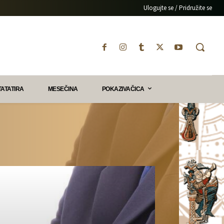
Ulogujte se / Pridružite se
TATATIRA
MESEČINA
POKAZIVAČICA