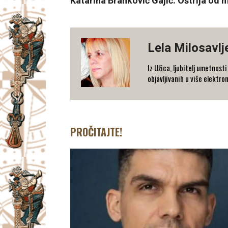
Katarina Branković Gajić: Oštrija od 
Lela Milosavlj
Iz Užica, ljubitelj umetnost
objavljivanih u više elektr
PROČITAJTE!