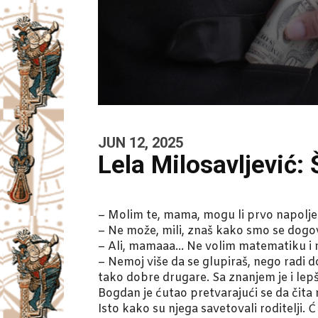
JUN 12, 2025
Lela Milosavljević: 
– Molim te, mama, mogu li prvo napolje
– Ne može, mili, znaš kako smo se dogov
– Ali, mamaaa… Ne volim matematiku i n
– Nemoj više da se glupiraš, nego radi d
tako dobre drugare. Sa znanjem je i lepše
Bogdan je ćutao pretvarajući se da čita 
Isto kako su njega savetovali roditelji. 