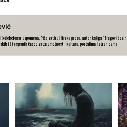
mača
ević
i i kolekcionar uspomena. Piše satiru i lirsku prozu, autor knjiga "Tragovi bosi
onskih i štampanih časopisa za umetnost i kulturu, portalima i stranicama.