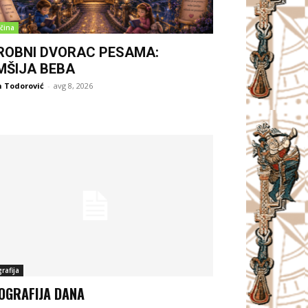
čina
ROBNI DVORAC PESAMA:
MŠIJA BEBA
 Todorović
-
avg 8, 2026
rafija
OGRAFIJA DANA