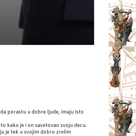
da porastu u dobre ljude, imaju isto
sto kako je i on savetovao svoju decu.
oju je tek u svojim dobro zrelim