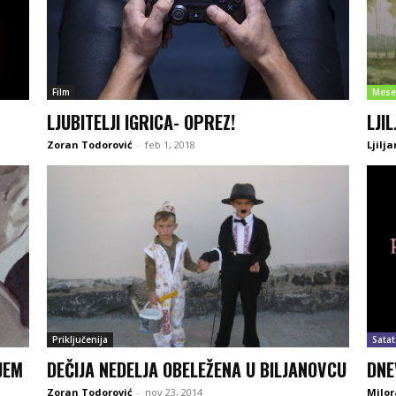
Film
Mese
LJUBITELJI IGRICA- OPREZ!
LJI
Zoran Todorović
-
feb 1, 2018
Ljilj
Priključenija
Satat
JEM
DEČIJA NEDELJA OBELEŽENA U BILJANOVCU
DNE
Zoran Todorović
-
nov 23, 2014
Milor