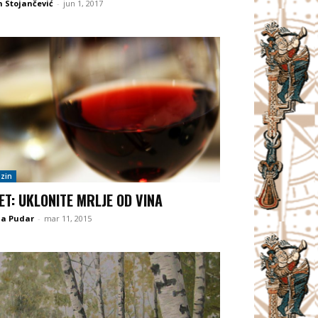
 Stojančević
-
jun 1, 2017
zin
ET: UKLONITE MRLJE OD VINA
na Pudar
-
mar 11, 2015