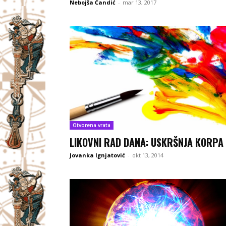
Nebojša Čandić
-
mar 13, 2017
Otvorena vrata
LIKOVNI RAD DANA: USKRŠNJA KORPA
Jovanka Ignjatović
-
okt 13, 2014