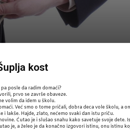
Šuplja kost
 pa posle da radim domaći?
orili, prvo se završe obaveze.
e volim da idem u školu.
omaći. Već smo o tome pričali, dobra deca vole školu, a on
 i lakše. Hajde, zlato, nećemo svaki dan istu priču.
novine. Ćutao je i slušao snahu kako savetuje svoje dete. I
Ćutao je, a želeo je da konačno izgovori istinu, onu istinu k