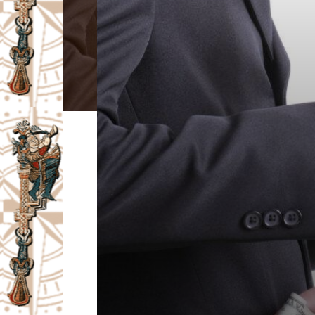
I
V
A
Č