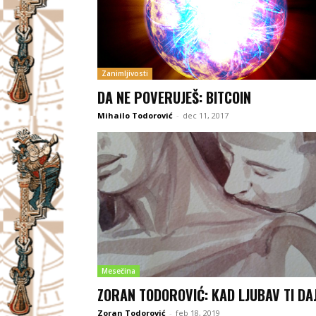
Zanimljivosti
DA NE POVERUJEŠ: BITCOIN
Mihailo Todorović
-
dec 11, 2017
Mesečina
ZORAN TODOROVIĆ: KAD LJUBAV TI DA
Zoran Todorović
-
feb 18, 2019