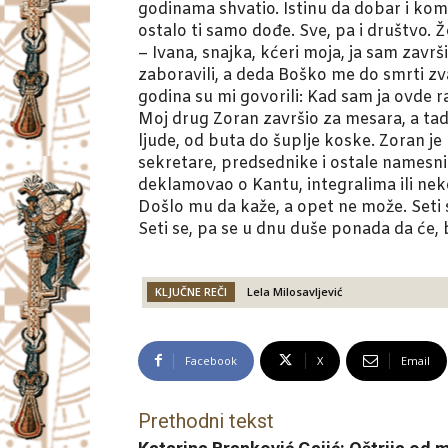
godinama shvatio. Istinu da dobar i komfo
ostalo ti samo dođe. Sve, pa i društvo. Ž
– Ivana, snajka, kćeri moja, ja sam završ
zaboravili, a deda Boško me do smrti zva
godina su mi govorili: Kad sam ja ovde rad
Moj drug Zoran završio za mesara, a ta
ljude, od buta do šuplje koske. Zoran je
sekretare, predsednike i ostale namesnike
deklamovao o Kantu, integralima ili nek
Došlo mu da kaže, a opet ne može. Seti 
Seti se, pa se u dnu duše ponada da će,
KLJUČNE REČI
Lela Milosavljević
Facebook
X
Email
Prethodni tekst