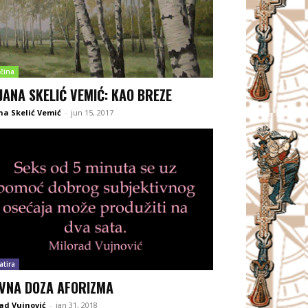
čina
LJANA SKELIĆ VEMIĆ: KAO BREZE
ana Skelić Vemić
-
jun 15, 2017
atira
VNA DOZA AFORIZMA
ad Vujnović
-
jan 31, 2018