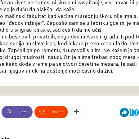
ran život ne donosi ni škola ni vaspitanje, već novac ili p
eleo je dušu da olakša i da kaže:
io mašinski fakultet kad većina ni srednju školu nije imala.
o “đedov inžinjer”. Zaposlio sam se u fabriku gde mi je m
io ti si igrao klikere, sad ćeš ti da me učiš.
d ne beše ovih privatnih, nego dve mesare u gradu. Ispod
 kod sudija na slave išao, kod lekara preko reda ulazio. P
. Tapšali ga po ramenu, drugovali s njim. Ne kažem ja da je
oj drugoj mudrosti i nauci. On je njima trebao zbog mesa,
se kako dođe vreme pa se otvori desetine mesara, te sad i
 bar njegov unuk na poštenje moći časno da živi.
Viber
ReddIt