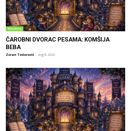
Mesečina
ČAROBNI DVORAC PESAMA: KOMŠIJA
BEBA
Zoran Todorović
-
avg 8, 2026