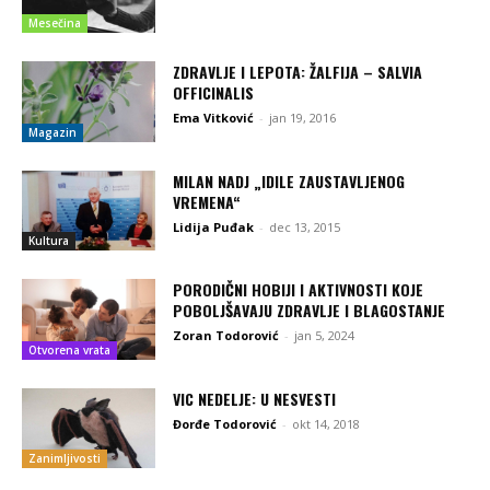
Mesečina
ZDRAVLJE I LEPOTA: ŽALFIJA – SALVIA
OFFICINALIS
Ema Vitković
-
jan 19, 2016
Magazin
MILAN NADJ „IDILE ZAUSTAVLJENOG
VREMENA“
Lidija Puđak
-
dec 13, 2015
Kultura
PORODIČNI HOBIJI I AKTIVNOSTI KOJE
POBOLJŠAVAJU ZDRAVLJE I BLAGOSTANJE
Zoran Todorović
-
jan 5, 2024
Otvorena vrata
VIC NEDELJE: U NESVESTI
Đorđe Todorović
-
okt 14, 2018
Zanimljivosti