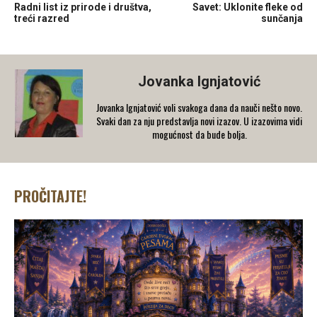
Radni list iz prirode i društva,
Savet: Uklonite fleke od
treći razred
sunčanja
Jovanka Ignjatović
Jovanka Ignjatović voli svakoga dana da nauči nešto novo.
Svaki dan za nju predstavlja novi izazov. U izazovima vidi
mogućnost da bude bolja.
PROČITAJTE!