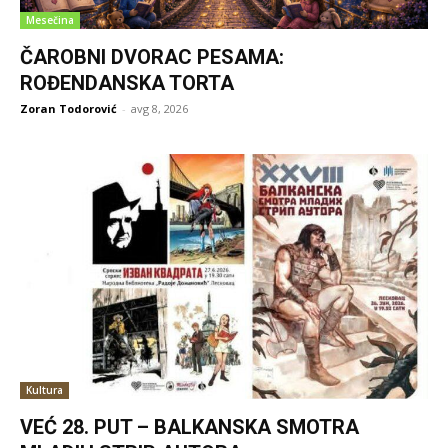
Mesečina
ČAROBNI DVORAC PESAMA:
ROĐENDANSKA TORTA
Zoran Todorović
-
avg 8, 2026
Kultura
VEĆ 28. PUT – BALKANSKA SMOTRA