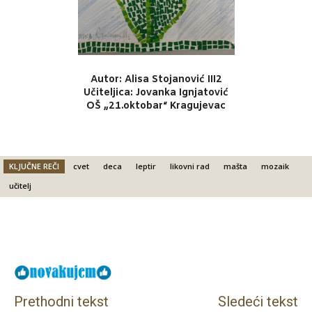
Autor: Alisa Stojanović III2
Učiteljica: Jovanka Ignjatović
OŠ „21.oktobar“ Kragujevac
KLJUČNE REČI
cvet
deca
leptir
likovni rad
mašta
mozaik
učitelj
Facebook
X
Email
Prethodni tekst
Sledeći tekst