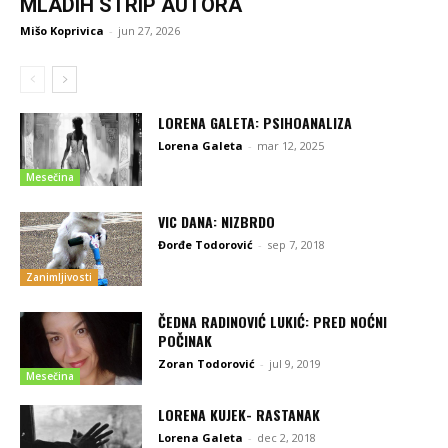
MLADIH STRIP AUTORA
Mišo Koprivica
-
jun 27, 2026
LORENA GALETA: PSIHOANALIZA
Lorena Galeta
-
mar 12, 2025
Mesečina
VIC DANA: NIZBRDO
Đorđe Todorović
-
sep 7, 2018
Zanimljivosti
ČEDNA RADINOVIĆ LUKIĆ: PRED NOĆNI
POČINAK
Zoran Todorović
-
jul 9, 2019
Mesečina
LORENA KUJEK- RASTANAK
Lorena Galeta
-
dec 2, 2018