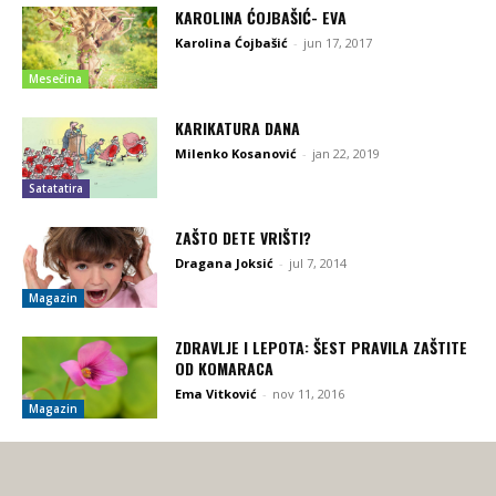
KAROLINA ĆOJBAŠIĆ- EVA
Karolina Ćojbašić
-
jun 17, 2017
Mesečina
KARIKATURA DANA
Milenko Kosanović
-
jan 22, 2019
Satatatira
ZAŠTO DETE VRIŠTI?
Dragana Joksić
-
jul 7, 2014
Magazin
ZDRAVLJE I LEPOTA: ŠEST PRAVILA ZAŠTITE
OD KOMARACA
Ema Vitković
-
nov 11, 2016
Magazin