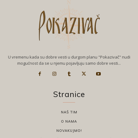
U vremenu kada su dobre vesti u durgom planu "Pokazivač" nudi
mogućnost da se u njemu pojavljuju samo dobre vesti...
Stranice
NAŠ TIM
O NAMA
NOVAKUJMO!