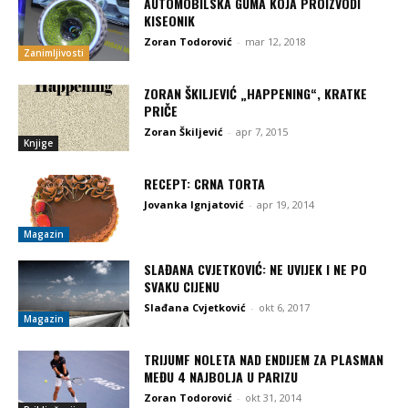
AUTOMOBILSKA GUMA KOJA PROIZVODI
KISEONIK
Zoran Todorović
-
mar 12, 2018
Zanimljivosti
ZORAN ŠKILJEVIĆ „HAPPENING“, KRATKE
PRIČE
Zoran Škiljević
-
apr 7, 2015
Knjige
RECEPT: CRNA TORTA
Jovanka Ignjatović
-
apr 19, 2014
Magazin
SLAĐANA CVJETKOVIĆ: NE UVIJEK I NE PO
SVAKU CIJENU
Slađana Cvjetković
-
okt 6, 2017
Magazin
TRIJUMF NOLETA NAD ENDIJEM ZA PLASMAN
MEĐU 4 NAJBOLJA U PARIZU
Zoran Todorović
-
okt 31, 2014