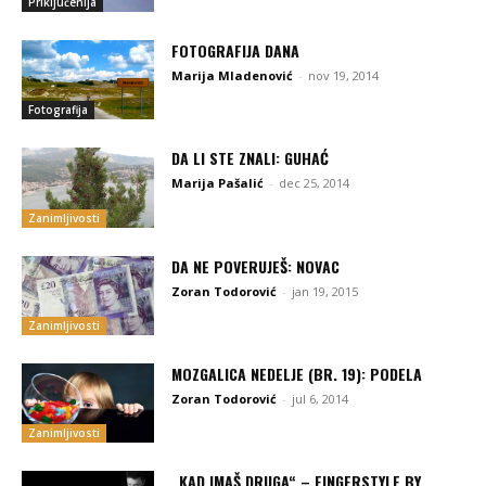
Priključenija
FOTOGRAFIJA DANA
Marija Mladenović
-
nov 19, 2014
Fotografija
DA LI STE ZNALI: GUHAĆ
Marija Pašalić
-
dec 25, 2014
Zanimljivosti
DA NE POVERUJEŠ: NOVAC
Zoran Todorović
-
jan 19, 2015
Zanimljivosti
MOZGALICA NEDELJE (BR. 19): PODELA
Zoran Todorović
-
jul 6, 2014
Zanimljivosti
„KAD IMAŠ DRUGA“ – FINGERSTYLE BY