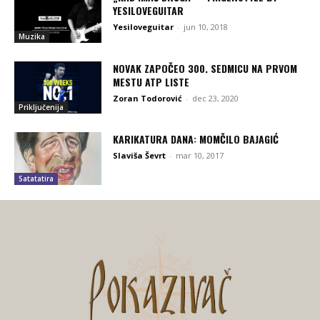
YESILOVEGUITAR
Yesiloveguitar
-
jun 10, 2018
Muzika
NOVAK ZAPOČEO 300. SEDMICU NA PRVOM
MESTU ATP LISTE
Zoran Todorović
-
dec 23, 2020
Priključenija
KARIKATURA DANA: MOMČILO BAJAGIĆ
Slaviša Ševrt
-
mar 10, 2017
Satatatira