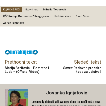
KLJUČNE REČI
likovni rad
Mihailo Todorović
OŠ "Radoje Domanović" Kragujevac
školska slava
Sveti Sava
Zoran Ignjatović
Facebook
X
Email
Prethodni tekst
Sledeći tekst
Marija Šerifović – Pametna i
Savet: Redovno praznite
Luda – (Official Video)
kese za usisivač
Jovanka Ignjatović
Jovanka Ignjatović voli svakoga dana da nauči nešto novo.
Svaki dan za nju predstavlja novi izazov. U izazovima vidi